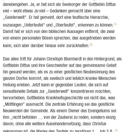
danebengehen. Ja, er hat sich als Seelsorger der Gottliebin Dittus
viel – wohl etwas
zu
viel – Gedanken gemacht über eine
„Geisterwelt". Er hat gemeint, dort eine teuflische Hierarchie,
(2)
sozusagen „Unterteufel" und „Oberteufel", erkennen zu können.
Damit hat er sich von den biblischen Aussagen entfernt, die zwar
von einem personalen Bösen sprechen, das ausgetrieben werden
(3)
kann, sich aber darüber hinaus sehr zurückhalten.
Das alles tritt für Johann Christoph Blumhardt in den Hintergrund, als
Gottliebin Dittus und ihre Geschwister auf das gemeinsame Gebet
hin gesund werden, als es zu einer geistlichen Neubesinnung des
ganzen Dorfes kommt, als seelisch und leiblich kranke Menschen
Heilung erleben. Jetzt kann er gegenüber Leuten, die sich auf
sensationelle Details zur „Geisterwelt" konzentrieren möchten,
hervorheben, Gottliebins Krankheitsgeschichte sei nicht das, was
„Möttlingen" ausmacht. Die zentrale Erfahrung sei das geistliche
Neuwerden der Gemeinde. Als einem Diener des Evangeliums sei
ihm „nicht befohlen ..., von der Zauberei zu reden, sondern einzig
davon, ohne alle weitere Auseinandersetzung, dass Christus
(4)
gekommen ist, die Werke des Teufels zu zerstören 1 Joh 3,8 .