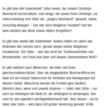
Es gibt eine alte Gewohnheit. Unter denen, die Johann Christoph
Blumhardt hochschätzen, sind einige, die seinen Sohn Christoph, zur
Unterscheidung vom Vater der „jüngere Blumhardt" genannt, etwas
(1)
vorsichtig beäugen.
Der war doch Religiöser Sozialist? Hat der
denn wirklich das Werk seines Vaters fortgeführ
t
?
Es gibt eine zweite alte Gewohnheit. Andere halten vor allem das
Andenken des Sohnes hoch, gerade wegen seines Religiösen
Sozialismus. Der Vater – war das nicht der Teufelsaustreiber und
Wunderheiler, ein Fossil aus einer seit langem überwundenen Welt?
Es gibt natürlich auch Menschen, die Vater und Sohn
gleichermaßenschätzen. Aber als langgedienter Blumhardtforscher
habe ich ein Gespür bekommen für Vorlieben und Abneigungen auf
diesem Gebiet. Manchmal werden die Fronten ganz deutlich.
Nämlich dann, wenn vom jeweils Anderen — Vater oder Sohn – nur
noch als Anhängsel die Rede ist, als Anhängsel zu demjenigen, den
man für den eigentlich wichtigenBlumhardt hält. Über diesen – sei es
Vater oder Sohn – wird dann mit großer Verehrung geredet. Kritik