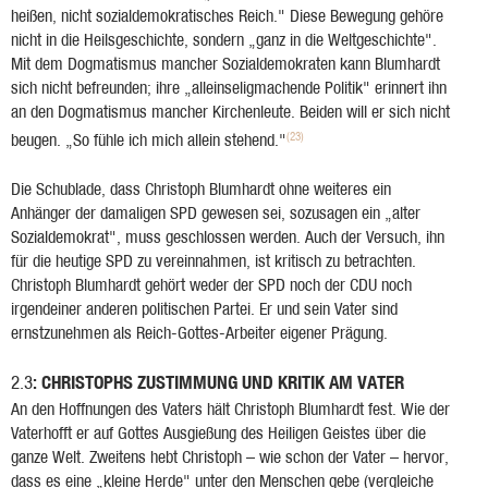
heißen, nicht sozialdemokratisches Reich." Diese Bewegung gehöre
nicht in die Heilsgeschichte, sondern „ganz in die Weltgeschichte".
Mit dem Dogmatismus mancher Sozialdemokraten kann Blumhardt
sich nicht befreunden; ihre „alleinseligmachende Politik" erinnert ihn
an den Dogmatismus mancher Kirchenleute. Beiden will er sich nicht
(23)
beugen. „So fühle ich mich allein stehend."
Die Schublade, dass Christoph Blumhardt ohne weiteres ein
Anhänger der damaligen SPD gewesen sei, sozusagen ein „alter
Sozialdemokrat", muss geschlossen werden. Auch der Versuch, ihn
für die heutige SPD zu vereinnahmen, ist kritisch zu betrachten.
Christoph Blumhardt gehört weder der SPD noch der CDU noch
irgendeiner anderen politischen Partei. Er und sein Vater sind
ernstzunehmen als Reich-Gottes-Arbeiter eigener Prägung.
: CHRISTOPHS ZUSTIMMUNG UND KRITIK AM VATER
2.3
An den Hoffnungen des Vaters hält Christoph Blumhardt fest. Wie der
Vaterhofft er auf Gottes Ausgießung des Heiligen Geistes über die
ganze Welt. Zweitens hebt Christoph – wie schon der Vater – hervor,
dass es eine „kleine Herde" unter den Menschen gebe (vergleiche