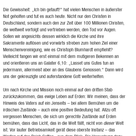
Die Gewissheit: „Ich bin getauft!" hat vielen Menschen in äußerster
Not geholfen und tut es auch heute. Nicht nur den Christen in
Deutschland, sondern auch den zur Zeit über 100 Millionen Christen,
die weltweit verfolgt und vertrieben werden, den Tod vor Augen.
Sollen wir angesichts dessen wirklich die Kirche und ihre
Sakramente auflösen und vorwärts streben zum hohen Ziel einer
Menschenvereinigung, wie es Christoph Blumhardt empfiehlt?
Vielleicht fangen wir erst einmal mit dem mutigeren Bekennen an
und orientieren uns an Galater 6,10: „Lasset uns Gutes tun an
jedermann, allermeist aber an des Glaubens Genossen." Dann wird
uns der gekreuzigte und auferstandene Gott weiterhelfen.
Um nach Kirche und Mission noch einmal auf den dritten Stab
zurückzukommen, das ewige Leben auf Erden: Wir meinen, dass der
Hinweis des Vaters auf ein Jenseits – bei allem Bemühen um die
irdischen Zustände – auch eine positive Bedeutung hat. Allzu oft
vergessen Menschen, die sich um gerechte Zustände auf Erden
bemühen, dass das Licht, das in die Welt fällt, nicht von
dieser
Welt
ist. Vor lauter Betriebsamkeit gerät diese oberste Instanz – das