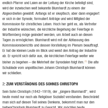
endlich Pfarrer und Laien an der Leitung der Kirche beteiligt sind,
wird der inzwischen weit bekannte Blumhardt zu einem der
Abgeordneten gewählt. Anfangs ist er skeptisch, aber dann engagiert
er sich in der Synode, formuliert Anträge und wird Mitglied der
Kommission für christliches Leben. Hoch her geht es, als Vertreter
der Industrie wünschen, die kirchliche Begehung der Feiertage in
Württemberg möge geändert werden, um Arbeit auch an diesen
Tagen zu ermöglichen. Blumhardt wird mit der Abfassung des
Kommissionsberichts und dessen Vorstellung im Plenum beauftragt.
Er hat die kleinen Leute im Blick und weist den Antrag der Industrie
ab. Er spricht sich dafür aus, die kirchlichen Feiertage weiter wie
(8)
bisher zu begehen – die Mehrheit der Synodalen folgt ihm.
Die alte
Schublade vom unpolitischen Johann Christoph Blumhardt können
wir schließen.
: ZUM VERSTÄNDNIS DES SOHNES CHRISTOPH
2
Sein Sohn Christoph (1842–1919), der „jüngere Blumhardt", wird
heute meist nur noch als Religiöser Sozialist verstanden. Beschränkt
man sich auf diesen Teil seines Denkens, bekommt man nur den
halbenChristoph Blumhardt zu Gesicht. Wir möchten heute