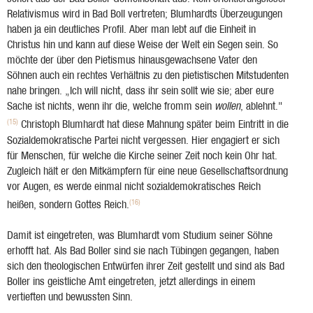
Relativismus wird in Bad Boll vertreten; Blumhardts Überzeugungen
haben ja ein deutliches Profil. Aber man lebt auf die Einheit in
Christus hin und kann auf diese Weise der Welt ein Segen sein. So
möchte der über den Pietismus hinausgewachsene Vater den
Söhnen auch ein rechtes Verhältnis zu den pietistischen Mitstudenten
nahe bringen. „Ich will nicht, dass ihr sein sollt wie sie; aber eure
Sache ist nichts, wenn ihr die, welche fromm sein
wollen
, ablehnt."
(15)
Christoph Blumhardt hat diese Mahnung später beim Eintritt in die
Sozialdemokratische Partei nicht vergessen. Hier engagiert er sich
für Menschen, für welche die Kirche seiner Zeit noch kein Ohr hat.
Zugleich hält er den Mitkämpfern für eine neue Gesellschaftsordnung
vor Augen, es werde einmal nicht sozialdemokratisches Reich
(16)
heißen, sondern Gottes Reich.
Damit ist eingetreten, was Blumhardt vom Studium seiner Söhne
erhofft hat. Als Bad Boller sind sie nach Tübingen gegangen, haben
sich den theologischen Entwürfen ihrer Zeit gestellt und sind als Bad
Boller ins geistliche Amt eingetreten, jetzt allerdings in einem
vertieften und bewussten Sinn.