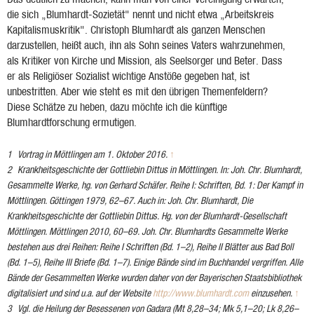
die sich „Blumhardt-Sozietät" nennt und nicht etwa „Arbeitskreis
Kapitalismuskritik". Christoph Blumhardt als ganzen Menschen
darzustellen, heißt auch, ihn als Sohn seines Vaters wahrzunehmen,
als Kritiker von Kirche und Mission, als Seelsorger und Beter. Dass
er als Religiöser Sozialist wichtige Anstöße gegeben hat, ist
unbestritten. Aber wie steht es mit den übrigen Themenfeldern?
Diese Schätze zu heben, dazu möchte ich die künftige
Blumhardtforschung ermutigen.
Vortrag in Möttlingen am 1. Oktober 2016.
↑
Krankheitsgeschichte der Gottliebin Dittus in Möttlingen
. In: Joh. Chr. Blumhardt,
Gesammelte Werke
, hg. von Gerhard Schäfer. Reihe I:
Schriften
, Bd. 1:
Der Kampf in
Möttlingen
. Göttingen 1979, 62–67. Auch in: Joh. Chr. Blumhardt,
Die
Krankheitsgeschichte der Gottliebin Dittus
. Hg. von der Blumhardt-Gesellschaft
Möttlingen. Möttlingen 2010, 60–69. Joh. Chr. Blumhardts
Gesammelte Werke
bestehen aus drei Reihen: Reihe I
Schriften
(Bd. 1–2), Reihe II
Blätter aus Bad Boll
(Bd. 1–5), Reihe III
Briefe
(Bd. 1–7). Einige Bände sind im Buchhandel vergriffen. Alle
Bände der
Gesammelten Werke
wurden daher von der Bayerischen Staatsbibliothek
digitalisiert und sind u.a. auf der Website
http://www.blumhardt.com
einzusehen.
↑
Vgl. die Heilung der Besessenen von Gadara (Mt 8,28–34; Mk 5,1–20; Lk 8,26–