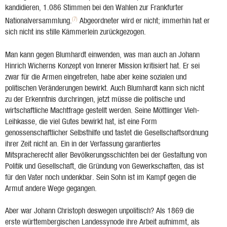
kandidieren, 1.086 Stimmen bei den Wahlen zur Frankfurter
(7)
Nationalversammlung.
Abgeordneter wird er nicht; immerhin hat er
sich nicht ins stille Kämmerlein zurückgezogen.
Man kann gegen Blumhardt einwenden, was man auch an Johann
Hinrich Wicherns Konzept von Innerer Mission kritisiert hat. Er sei
zwar für die Armen eingetreten, habe aber keine sozialen und
politischen Veränderungen bewirkt. Auch Blumhardt kann sich nicht
zu der Erkenntnis durchringen, jetzt müsse die politische und
wirtschaftliche Machtfrage gestellt werden. Seine Möttlinger Vieh-
Leihkasse, die viel Gutes bewirkt hat, ist eine Form
genossenschaftlicher Selbsthilfe und tastet die Gesellschaftsordnung
ihrer Zeit nicht an. Ein in der Verfassung garantiertes
Mitspracherecht aller Bevölkerungsschichten bei der Gestaltung von
Politik und Gesellschaft, die Gründung von Gewerkschaften, das ist
für den Vater noch undenkbar. Sein Sohn ist im Kampf gegen die
Armut andere Wege gegangen.
Aber war Johann Christoph deswegen unpolitisch? Als 1869 die
erste württembergischen Landessynode ihre Arbeit aufnimmt, als