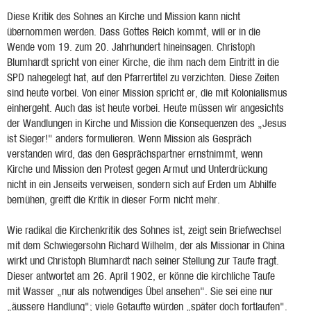
Diese Kritik des Sohnes an Kirche und Mission kann nicht
übernommen werden. Dass Gottes Reich kommt, will er in die
Wende vom 19. zum 20. Jahrhundert hineinsagen. Christoph
Blumhardt spricht von einer Kirche, die ihm nach dem Eintritt in die
SPD nahegelegt hat, auf den Pfarrertitel zu verzichten. Diese Zeiten
sind heute vorbei. Von einer Mission spricht er, die mit Kolonialismus
einhergeht. Auch das ist heute vorbei. Heute müssen wir angesichts
der Wandlungen in Kirche und Mission die Konsequenzen des „Jesus
ist Sieger!" anders formulieren. Wenn Mission als Gespräch
verstanden wird, das den Gesprächspartner ernstnimmt, wenn
Kirche und Mission den Protest gegen Armut und Unterdrückung
nicht in ein Jenseits verweisen, sondern sich auf Erden um Abhilfe
bemühen, greift die Kritik in dieser Form nicht mehr.
Wie radikal die Kirchenkritik des Sohnes ist, zeigt sein Briefwechsel
mit dem Schwiegersohn Richard Wilhelm, der als Missionar in China
wirkt und Christoph Blumhardt nach seiner Stellung zur Taufe fragt.
Dieser antwortet am 26. April 1902, er könne die kirchliche Taufe
mit Wasser „nur als notwendiges Übel ansehen". Sie sei eine nur
„äussere Handlung"; viele Getaufte würden „später doch fortlaufen".