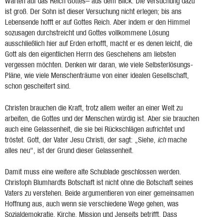
Warten auf das Reich Gottes– aus dem Blick. Die Versuchung dazu
ist groß. Der Sohn ist dieser Versuchung nicht erlegen; bis ans
Lebensende hofft er auf Gottes Reich. Aber indem er den Himmel
sozusagen durchstreicht und Gottes vollkommene Lösung
ausschließlich hier auf Erden erhofft, macht er es denen leicht, die
Gott als den eigentlichen Herrn des Geschehens am liebsten
vergessen möchten. Denken wir daran, wie viele Selbsterlösungs-
Pläne, wie viele Menschenträume von einer idealen Gesellschaft,
schon gescheitert sind.
Christen brauchen die Kraft, trotz allem weiter an einer Welt zu
arbeiten, die Gottes und der Menschen würdig ist. Aber sie brauchen
auch eine Gelassenheit, die sie bei Rückschlägen aufrichtet und
tröstet. Gott, der Vater Jesu Christi, der sagt: „Siehe,
ich
mache
alles neu", ist der Grund dieser Gelassenheit.
Damit muss eine weitere alte Schublade geschlossen werden.
Christoph Blumhardts Botschaft ist nicht ohne die Botschaft seines
Vaters zu verstehen. Beide argumentieren von einer gemeinsamen
Hoffnung aus, auch wenn sie verschiedene Wege gehen, was
Sozialdemokratie, Kirche, Mission und Jenseits betrifft. Dass