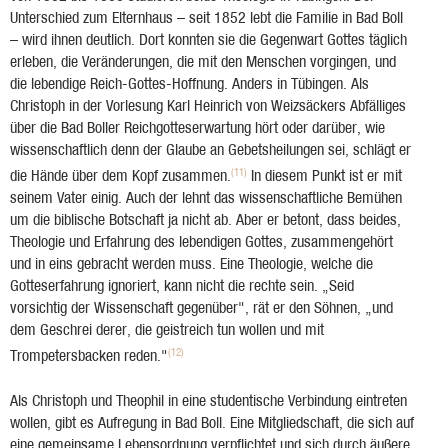
Unterschied zum Elternhaus – seit 1852 lebt die Familie in Bad Boll
– wird ihnen deutlich. Dort konnten sie die Gegenwart Gottes täglich
erleben, die Veränderungen, die mit den Menschen vorgingen, und
die lebendige Reich-Gottes-Hoffnung. Anders in Tübingen. Als
Christoph in der Vorlesung Karl Heinrich von Weizsäckers Abfälliges
über die Bad Boller Reichgotteserwartung hört oder darüber, wie
wissenschaftlich denn der Glaube an Gebetsheilungen sei, schlägt er
(11)
die Hände über dem Kopf zusammen.
In diesem Punkt ist er mit
seinem Vater einig. Auch der lehnt das wissenschaftliche Bemühen
um die biblische Botschaft ja nicht ab. Aber er betont, dass beides,
Theologie und Erfahrung des lebendigen Gottes, zusammengehört
und in eins gebracht werden muss. Eine Theologie, welche die
Gotteserfahrung ignoriert, kann nicht die rechte sein. „Seid
vorsichtig der Wissenschaft gegenüber", rät er den Söhnen, „und
dem Geschrei derer, die geistreich tun wollen und mit
(12)
Trompetersbacken reden."
Als Christoph und Theophil in eine studentische Verbindung eintreten
wollen, gibt es Aufregung in Bad Boll. Eine Mitgliedschaft, die sich auf
eine gemeinsame Lebensordnung verpflichtet und sich durch äußere