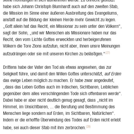
habe sich Johann Christoph Blumhardt auch auf den zweiten Stab,
die Mission im Sinne einer äußeren Ausbreitung des Evangeliums,
anstatt auf die Bildung der kleinen Herde mehr Gewicht zu legen.
„Gott allein hat das Recht, ein Missionar zu sein unter den Völkern",
sagt der Sohn, „und wir Menschen als Missionare haben nur das
Recht, den vom Lichte Gottes erweckten und herbeigerufenen
Völkern die Tore Zions aufzutun, nicht aber, ihnen unsre Meinungen
(27)
aufzudrängen oder sie mit unseren Kirchen zu belästigen."
Drittens habe der Vater den Tod als etwas angesehen, das zur
Seligkeit führe, und damit den Willen Gottes unterschätzt,
auf Erden
das ewige Leben möglich zu machen. Er habe zwar angedeutet,
„dass das Leben Gottes auch im Irdischen, Sichtbaren, Leiblichen
gegenüber dem alles verschlingenden Tode sich offenbaren werde".
Dabei habe er aber nicht deutlich genug gesagt, dass „nicht im
Himmel, im Unsichtbaren, ... die Berufung und Bestimmung des
Menschen liege sondern auf Erden, im Sichtbaren, Natürlichen".
Indem er die erhoffte Überwindung des Todes auf Erden nicht erlebt
(28)
habe, sei auch dieser Stab mit ihm zerbrochen.