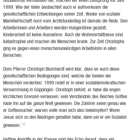
Sozialismus verstanden hat, machen wir einen Zeitsprung ins Jahr
1899. Wie der Vater beobachtet auch er aufmerksam die
gesellschaftlichen Entwicklungen seiner Zeit. Weder von sozialer
Marktwirtschaft noch vom Achtstundentag ist damals die Rede. Den
Arbeiterinnen und Arbeitern werden Hungerlöhne gezahlt;
Kinderarbeit ist keine Ausnahme. Auch die Wohnverhältnisse sind
katastrophal und machen die Menschen krank. Zur Zeit Christophs
ging es gegen einen menschenunwürdigen Arbeitslohn in allen
Bereichen.
Dem Pfarrer Christoph Blumhardt wird klar, dass es auch diese
gesellschaftlichen Bedingungen sind, welche die Seelen der
Menschen verderben. 1899 redet er in einer sozialdemokratischen
Versammlung in Göppingen. Christoph betont, er habe die engen
kirchlichen Grenzen verlassen; sein Verständnis des Reiches Gottes
habe ihn auf die
ganze
Welt gewiesen. Die Zuhörer seien genau wie
er Gottessucher; warum solle man sich also bekämpfen? Wenn
Jesus sich zu den Niedrigen gehalten habe, dann sei er ein Sozialist
(18)
gewesen.
Heftige Angriffe in der Presse sind das Echo darauf, dass ein