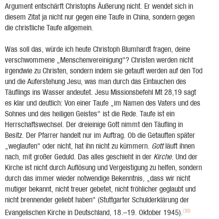
Argument entschärft Christophs Äußerung nicht. Er wendet sich in
diesem Zitat ja nicht nur gegen eine Taufe in China, sondern gegen
die christliche Taufe allgemein.
Was soll das, würde ich heute Christoph Blumhardt fragen, deine
verschwommene „Menschenvereinigung"? Christen werden nicht
irgendwie zu Christen, sondern indem sie getauft werden auf den Tod
und die Auferstehung Jesu, was man durch das Eintauchen des
Täuflings ins Wasser andeutet. Jesu Missionsbefehl Mt 28,19 sagt
es klar und deutlich: Von einer Taufe „im Namen des Vaters und des
Sohnes und des heiligen Geistes" ist die Rede. Taufe ist ein
Herrschaftswechsel. Der dreieinige Gott nimmt den Täufling in
Besitz. Der Pfarrer handelt nur im Auftrag. Ob die Getauften später
„weglaufen" oder nicht, hat ihn nicht zu kümmern.
Gott
läuft ihnen
nach, mit großer Geduld. Das alles geschieht in der
Kirche
. Und der
Kirche ist nicht durch Auflösung und Vergeistigung zu helfen, sondern
durch das immer wieder notwendige Bekenntnis, „dass wir nicht
mutiger bekannt, nicht treuer gebetet, nicht fröhlicher geglaubt und
nicht brennender geliebt haben" (Stuttgarter Schulderklärung der
(30)
Evangelischen Kirche in Deutschland, 18.–19. Oktober 1945).