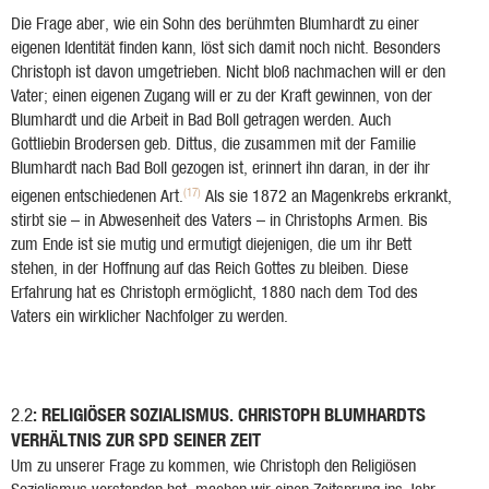
Die Frage aber, wie ein Sohn des berühmten Blumhardt zu einer
eigenen Identität finden kann, löst sich damit noch nicht. Besonders
Christoph ist davon umgetrieben. Nicht bloß nachmachen will er den
Vater; einen eigenen Zugang will er zu der Kraft gewinnen, von der
Blumhardt und die Arbeit in Bad Boll getragen werden. Auch
Gottliebin Brodersen geb. Dittus, die zusammen mit der Familie
Blumhardt nach Bad Boll gezogen ist, erinnert ihn daran, in der ihr
(17)
eigenen entschiedenen Art.
Als sie 1872 an Magenkrebs erkrankt,
stirbt sie – in Abwesenheit des Vaters – in Christophs Armen. Bis
zum Ende ist sie mutig und ermutigt diejenigen, die um ihr Bett
stehen, in der Hoffnung auf das Reich Gottes zu bleiben. Diese
Erfahrung hat es Christoph ermöglicht, 1880 nach dem Tod des
Vaters ein wirklicher Nachfolger zu werden.
: RELIGIÖSER SOZIALISMUS. CHRISTOPH BLUMHARDTS
2.2
VERHÄLTNIS ZUR SPD SEINER ZEIT
Um zu unserer Frage zu kommen, wie Christoph den Religiösen