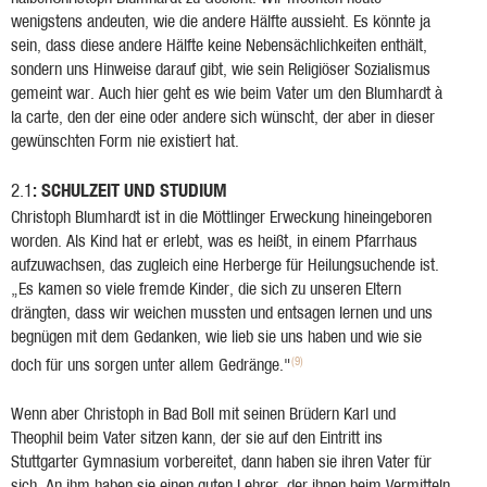
wenigstens andeuten, wie die andere Hälfte aussieht. Es könnte ja
sein, dass diese andere Hälfte keine Nebensächlichkeiten enthält,
sondern uns Hinweise darauf gibt, wie sein Religiöser Sozialismus
gemeint war. Auch hier geht es wie beim Vater um den Blumhardt à
la carte, den der eine oder andere sich wünscht, der aber in dieser
gewünschten Form nie existiert hat.
: SCHULZEIT UND STUDIUM
2.1
Christoph Blumhardt ist in die Möttlinger Erweckung hineingeboren
worden. Als Kind hat er erlebt, was es heißt, in einem Pfarrhaus
aufzuwachsen, das zugleich eine Herberge für Heilungsuchende ist.
„Es kamen so viele fremde Kinder, die sich zu unseren Eltern
drängten, dass wir weichen mussten und entsagen lernen und uns
begnügen mit dem Gedanken, wie lieb sie uns haben und wie sie
(9)
doch für uns sorgen unter allem Gedränge."
Wenn aber Christoph in Bad Boll mit seinen Brüdern Karl und
Theophil beim Vater sitzen kann, der sie auf den Eintritt ins
Stuttgarter Gymnasium vorbereitet, dann haben sie ihren Vater für
sich. An ihm haben sie einen guten Lehrer, der ihnen beim Vermitteln