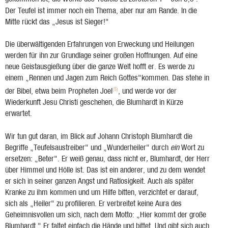
Der Teufel ist immer noch ein Thema, aber nur am Rande. In die
Mitte rückt das „Jesus ist Sieger!"
Die überwältigenden Erfahrungen von Erweckung und Heilungen
werden für ihn zur Grundlage seiner großen Hoffnungen. Auf eine
neue Geistausgießung über die ganze Welt hofft er. Es werde zu
einem „Rennen und Jagen zum Reich Gottes"kommen. Das stehe in
(5)
der Bibel, etwa beim Propheten Joel
, und werde vor der
Wiederkunft Jesu Christi geschehen, die Blumhardt in Kürze
erwartet.
Wir tun gut daran, im Blick auf Johann Christoph Blumhardt die
Begriffe „Teufelsaustreiber" und „Wunderheiler" durch
ein
Wort zu
ersetzen: „Beter". Er weiß genau, dass nicht er
,
Blumhardt, der Herr
über Himmel und Hölle ist. Das ist ein anderer, und zu dem wendet
er sich in seiner ganzen Angst und Ratlosigkeit. Auch als später
Kranke zu ihm kommen und um Hilfe bitten, verzichtet er darauf,
sich als „Heiler" zu profilieren. Er verbreitet keine Aura des
Geheimnisvollen um sich, nach dem Motto: „Hier kommt der große
Blumhardt." Er faltet einfach die Hände und bittet. Und gibt sich auch