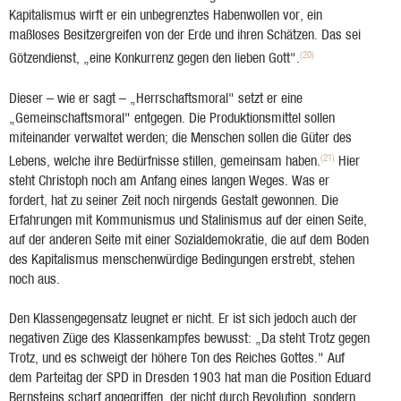
Kapitalismus wirft er ein unbegrenztes Habenwollen vor, ein
maßloses Besitzergreifen von der Erde und ihren Schätzen. Das sei
(20)
Götzendienst, „eine Konkurrenz gegen den lieben Gott".
Dieser – wie er sagt – „Herrschaftsmoral" setzt er eine
„Gemeinschaftsmoral" entgegen. Die Produktionsmittel sollen
miteinander verwaltet werden; die Menschen sollen die Güter des
(21)
Lebens, welche ihre Bedürfnisse stillen, gemeinsam haben.
Hier
steht Christoph noch am Anfang eines langen Weges. Was er
fordert, hat zu seiner Zeit noch nirgends Gestalt gewonnen. Die
Erfahrungen mit Kommunismus und Stalinismus auf der einen Seite,
auf der anderen Seite mit einer Sozialdemokratie, die auf dem Boden
des Kapitalismus menschenwürdige Bedingungen erstrebt, stehen
noch aus.
Den Klassengegensatz leugnet er nicht. Er ist sich jedoch auch der
negativen Züge des Klassenkampfes bewusst: „Da steht Trotz gegen
Trotz, und es schweigt der höhere Ton des Reiches Gottes." Auf
dem Parteitag der SPD in Dresden 1903 hat man die Position Eduard
Bernsteins scharf angegriffen, der nicht durch Revolution, sondern