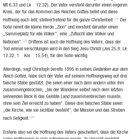
Mt 6,33 und Lk 12,32). Der Vater versteht darunter einen engeren
Kreis, der für das Kommen des Reiches Gottes betet und diese
(24)
Hoffnung auch
lebt
, stellvertretend für die ganze Christenheit.
Der
Sohn nennt die kleine Herde „Zion" und versteht darunter einen
„Sammelplatz für alle Völker", eine „Zuflucht aller Völker und
(25)
Nationen".
Drittens ist auch die Hoffnung des Vaters, dass der
Tod einmal verschlungen wird in den Sieg Jesu Christi (Jes 25,8; Lk
12,32; 1 Kor 15,54), für den Sohn wichtig.
Allerdings, sagt Christoph bereits 1895 in seinen
Gedanken aus dem
Reich Gottes
, habe sich der Vater auf seinem Hoffnungsweg auf drei
falsche Stäbe gestützt. Die seien einer nach dem andern unter ihm
zusammengebrochen, „bis der Wanderer selbst nach dem letzten
sehnenden Blick in das Gelobte Land zusammenbrechen musste,
ohne sein Ziel erreicht zu haben". Diese drei falschen Stäbe seien
„die Kirche, wie sie sichtbar besteht", die Mission und das Streben
(26)
nach Seligkeit.
Erstens also sei die Hoffnung des Vaters gescheitert, dass die Kirche
seine Hoffnungen in sich aufnehmen werde. Zu Unrecht gestützt