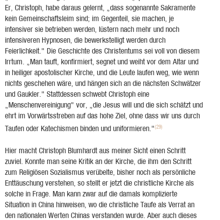
Er, Christoph, habe daraus gelernt, „dass sogenannte Sakramente
kein Gemeinschaftsleim sind; im Gegenteil, sie machen, je
intensiver sie betrieben werden, lüstern nach mehr und noch
intensiveren Hypnosen, die bewerkstelligt werden durch
Feierlichkeit." Die Geschichte des Christentums sei voll von diesem
Irrtum. „Man tauft, konfirmiert, segnet und weiht vor dem Altar und
in heiliger apostolischer Kirche, und die Leute laufen weg, wie wenn
nichts geschehen wäre, und hängen sich an die nächsten Schwätzer
und Gaukler." Stattdessen schwebt Christoph eine
„Menschenvereinigung" vor, „die Jesus will und die sich schätzt und
ehrt im Vorwärtsstreben auf das hohe Ziel, ohne dass wir uns durch
(29)
Taufen oder Katechismen binden und uniformieren."
Hier macht Christoph Blumhardt aus meiner Sicht einen Schritt
zuviel. Konnte man seine Kritik an der Kirche, die ihm den Schritt
zum Religiösen Sozialismus verübelte, bisher noch als persönliche
Enttäuschung verstehen, so stellt er jetzt die christliche Kirche als
solche in Frage. Man kann zwar auf die damals komplizierte
Situation in China hinweisen, wo die christliche Taufe als Verrat an
den nationalen Werten Chinas verstanden wurde. Aber auch dieses