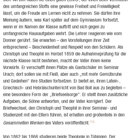
des umfangreichen Stoffs eine gewisse Freiheit und Freiwilligkeit
lässt, um die Freude am Lernen nicht zu nehmen. Sie dürfen ihre
Meinung äußern, was Karl später auf dem Gymnasium fortsetzt,
wenn er im Namen der Klasse auftritt und sich gegen zu
umfangreiche Hausaufgaben wehrt. Die Lehrer reagieren wie vom
Donner gerührt. Sie erwarten – den Vorstellungen ihrer Zeit
entsprechend – Bescheidenheit und Respekt von den Schülern. Als
Christoph und Theophil im Herbst 1859 die Aufnahmeprüfung für die
nächste Klasse nicht bestehen, macht der Vater ihnen keine
Vorwürfe. Er verschafft ihnen Plätze als Gastschüler im Seminar
Urach; dort sollen sie mit Fleiß, aber auch „mit mehr Gemütsruhe
und Gedeihen" ihre Studien fortsetzen. Er bietet an, ihren Latein-,
Griechisch- und Hebräischunterricht von Bad Boll aus zu begleiten –
eine besondere Form der „Briefseelsorge": Er stellt ihnen zusätzliche
Aufgaben, die Söhne antworten, und der Vater korrigiert. Der
Briefwechsel, den Christoph und Theophil in ihrer Seminar- und
Studienzeit mit den Eltern führen, ist erhalten und großenteils in den
(10)
Gesammelten Werken
des Vaters veröffentlicht.
Von 1862 bis 1866 studieren beide Theologie in Tübingen. Der