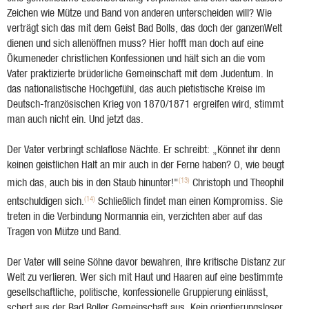
Zeichen wie Mütze und Band von anderen unterscheiden will? Wie
verträgt sich das mit dem Geist Bad Bolls, das doch der ganzenWelt
dienen und sich allenöffnen muss? Hier hofft man doch auf eine
Ökumeneder christlichen Konfessionen und hält sich an die vom
Vater praktizierte brüderliche Gemeinschaft mit dem Judentum. In
das nationalistische Hochgefühl, das auch pietistische Kreise im
Deutsch-französischen Krieg von 1870/1871 ergreifen wird, stimmt
man auch nicht ein. Und jetzt das.
Der Vater verbringt schlaflose Nächte. Er schreibt: „Könnet ihr denn
keinen geistlichen Halt an mir auch in der Ferne haben? O, wie beugt
(13)
mich das, auch bis in den Staub hinunter!"
Christoph und Theophil
(14)
entschuldigen sich.
Schließlich findet man einen Kompromiss. Sie
treten in die Verbindung Normannia ein, verzichten aber auf das
Tragen von Mütze und Band.
Der Vater will seine Söhne davor bewahren, ihre kritische Distanz zur
Welt zu verlieren. Wer sich mit Haut und Haaren auf eine bestimmte
gesellschaftliche, politische, konfessionelle Gruppierung einlässt,
schert aus der Bad Boller Gemeinschaft aus. Kein orientierungsloser