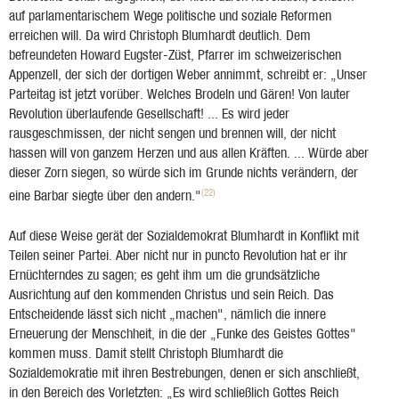
auf parlamentarischem Wege politische und soziale Reformen
erreichen will. Da wird Christoph Blumhardt deutlich. Dem
befreundeten Howard Eugster-Züst, Pfarrer im schweizerischen
Appenzell, der sich der dortigen Weber annimmt, schreibt er: „Unser
Parteitag ist jetzt vorüber. Welches Brodeln und Gären! Von lauter
Revolution überlaufende Gesellschaft! ... Es wird jeder
rausgeschmissen, der nicht sengen und brennen will, der nicht
hassen will von ganzem Herzen und aus allen Kräften. ... Würde aber
dieser Zorn siegen, so würde sich im Grunde nichts verändern, der
(22)
eine Barbar siegte über den andern."
Auf diese Weise gerät der Sozialdemokrat Blumhardt in Konflikt mit
Teilen seiner Partei. Aber nicht nur in puncto Revolution hat er ihr
Ernüchterndes zu sagen; es geht ihm um die grundsätzliche
Ausrichtung auf den kommenden Christus und sein Reich. Das
Entscheidende lässt sich nicht „machen", nämlich die innere
Erneuerung der Menschheit, in die der „Funke des Geistes Gottes"
kommen muss. Damit stellt Christoph Blumhardt die
Sozialdemokratie mit ihren Bestrebungen, denen er sich anschließt,
in den Bereich des Vorletzten: „Es wird schließlich Gottes Reich