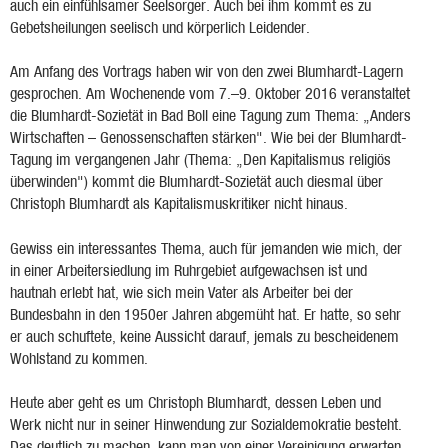
auch ein einfühlsamer Seelsorger
.
Auch bei ihm kommt es zu
Gebetsheilungen seelisch und körperlich Leidender.
Am Anfang des Vortrags haben wir von den zwei Blumhardt-Lagern
gesprochen. Am Wochenende vom 7.–9. Oktober 2016 veranstaltet
die Blumhardt-Sozietät in Bad Boll eine Tagung zum Thema: „Anders
Wirtschaften – Genossenschaften stärken". Wie bei der Blumhardt-
Tagung im vergangenen Jahr (Thema: „Den Kapitalismus religiös
überwinden") kommt die Blumhardt-Sozietät auch diesmal über
Christoph Blumhardt als Kapitalismuskritiker nicht hinaus.
Gewiss ein interessantes Thema, auch für jemanden wie mich, der
in einer Arbeitersiedlung im Ruhrgebiet aufgewachsen ist und
hautnah erlebt hat, wie sich mein Vater als Arbeiter bei der
Bundesbahn in den 1950er Jahren abgemüht hat. Er hatte, so sehr
er auch schuftete, keine Aussicht darauf, jemals zu bescheidenem
Wohlstand zu kommen.
Heute aber geht es um Christoph Blumhardt, dessen Leben und
Werk nicht nur in seiner Hinwendung zur Sozialdemokratie besteht.
Das deutlich zu machen, kann man von einer Vereinigung erwarten,