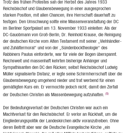
Trotz des frühen Protestes sah der Herbst des Jahres 1933
Reichsbischof und Glaubensbewegung in einer ausgesprochen
starken Position, mit allen Chancen, ihre Herrschaft dauerhaft zu
festigen. Den Umschwung sollte eine Massenveranstaltung der DC
im Berliner Sportpalast am 13. November 1933 einleiten: Als der
DC-Gauobmann von Groß-Berlin, Dr. Reinhold Krause, die Reinigung
der deutschen Kirche vom Alten Testament mit seiner „Viehhändler-
und Zuhältermoral“ und von der „Sündenbocktheologie“ des
Rabbiners Paulus einforderte, war für viele der Bogen überspannt.
Reichsweit und massenhaft kehrten bisherige Anhänger und
Sympathisanten den DC den Rücken; selbst Reichsbischof Ludwig
Müller signalisierte Distanz, er legte seine Schirmherrschaft über die
Glaubensbewegung umgehend nieder und trat werbend für einen
gemäßigten Kurs ein. Er vermochte jedoch nicht, damit den Zerfall
(5)
der Deutschen Christen als Massenbewegung aufzuhalten.
Der Bedeutungsverlust der Deutschen Christen war auch ein
Machtverlust für den Reichsbischof. Er verlor an Rückhalt, um die
Eingliederungspolitik der Landeskirchen aktiv voranzutreiben. Ohne
deren Beitritt aber war die Deutsche Evangelische Kirche „ein