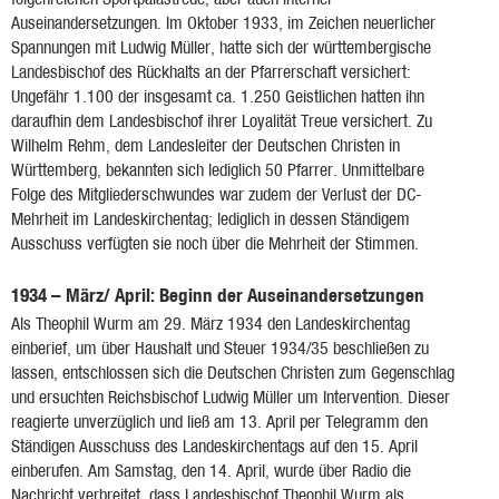
Auseinandersetzungen. Im Oktober 1933, im Zeichen neuerlicher
Spannungen mit Ludwig Müller, hatte sich der württembergische
Landesbischof des Rückhalts an der Pfarrerschaft versichert:
Ungefähr 1.100 der insgesamt ca. 1.250 Geistlichen hatten ihn
daraufhin dem Landesbischof ihrer Loyalität Treue versichert. Zu
Wilhelm Rehm, dem Landesleiter der Deutschen Christen in
Württemberg, bekannten sich lediglich 50 Pfarrer. Unmittelbare
Folge des Mitgliederschwundes war zudem der Verlust der DC-
Mehrheit im Landeskirchentag; lediglich in dessen Ständigem
Ausschuss verfügten sie noch über die Mehrheit der Stimmen.
1934 – März/ April: Beginn der Auseinandersetzungen
Als Theophil Wurm am 29. März 1934 den Landeskirchentag
einberief, um über Haushalt und Steuer 1934/35 beschließen zu
lassen, entschlossen sich die Deutschen Christen zum Gegenschlag
und ersuchten Reichsbischof Ludwig Müller um Intervention. Dieser
reagierte unverzüglich und ließ am 13. April per Telegramm den
Ständigen Ausschuss des Landeskirchentags auf den 15. April
einberufen. Am Samstag, den 14. April, wurde über Radio die
Nachricht verbreitet, dass Landesbischof Theophil Wurm als