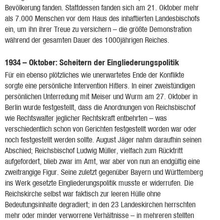
Bevölkerung fanden. Stattdessen fanden sich am 21. Oktober mehr
als 7.000 Menschen vor dem Haus des inhaftierten Landesbischofs
ein, um ihn ihrer Treue zu versichern – die größte Demonstration
während der gesamten Dauer des 1000jährigen Reiches.
1934 – Oktober: Scheitern der Eingliederungspolitik
Für ein ebenso plötzliches wie unerwartetes Ende der Konflikte
sorgte eine persönliche Intervention Hitlers. In einer zweistündigen
persönlichen Unterredung mit Meiser und Wurm am 27. Oktober in
Berlin wurde festgestellt, dass die Anordnungen von Reichsbischof
wie Rechtswalter jeglicher Rechtskraft entbehrten – was
verschiedentlich schon von Gerichten festgestellt worden war oder
noch festgestellt werden sollte. August Jäger nahm daraufhin seinen
Abschied; Reichsbischof Ludwig Müller, vielfach zum Rücktritt
aufgefordert, blieb zwar im Amt, war aber von nun an endgültig eine
zweitrangige Figur. Seine zuletzt gegenüber Bayern und Württemberg
ins Werk gesetzte Eingliederungspolitik musste er widerrufen. Die
Reichskirche selbst war faktisch zur leeren Hülle ohne
Bedeutungsinhalte degradiert; in den 23 Landeskirchen herrschten
mehr oder minder verworrene Verhältnisse – in mehreren stellten