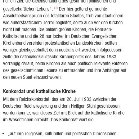
nur ein Ziel: die Gleichschaltung des gesamten politischen und
(1)
gesellschaftlichen Lebens“.
Der hier geltend gemachte
Absolutheitsanspruch des totalitären Staates, früh von staatlichem
wie außerstaatlichem Terror begleitet, sollte auch vor den Kirchen
nicht Halt machen. Die beiden großen Kirchen, die Römisch-
Katholische und die 28 nur locker im Deutschen Evangelischen
Kirchenbund vereinten protestantischen Landeskirchen, sollten
weniger gleichgeschaltet denn neutralisiert werden. Infolgedessen
zielte die nationalsozialistische Kirchenpolitik des Jahres 1933
vorrangig darauf, beide Kirchen als auch politisch relevante Faktoren
des gesellschaftlichen Lebens zu entmachten und ihre Anhänger auf
den neuen Staat einzuschwören.
Konkordat und katholische Kirche
Mit dem Reichskonkordat, das am 20. Juli 1933 zwischen der
Deutschen Reichsregierung und dem Heiligen Stuhl geschlossen
werden konnte, war dieses Ziel mit Blick auf die katholische Kirche
im Wesentlichen erreicht: Das Konkordat warf sie
„auf ihre religiösen, kulturellen und politischen Dimensionen