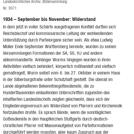
Landeskirchliches Archiv, Bildersammlung
Nr. 3071
1934 – September bis November: Widerstand
In dem jetzt in voller Schärfe ausgetragenen Konflikt durften sich
Reichsbischof und kommissarische Leitung der wohlwollenden
Unterstützung durch Parteiorgane sicher sein. Als etwa Ludwig
Müller Ende September Württemberg bereiste, wurden zu seinen
Versammlungen Formationen der SA, SS, HJ und andere
abkommandierte. Anhänger Wurms hingegen wurden in ihren
Aktivitäten vielfach behindert, körperlich mißhandelt und vielfach
gemaßregelt, Wurm selbst vom 6. bis 27. Oktober in seinem Haus
in der Silberburgstraße unter Schutzhaft gestellt. Die überall im
Lande abgehaltenen Bekenntnisgottesdienste, die zu
Hunderttausenden einlaufenden Unterschriften zugunsten des
inhaftierten Landesbischofs zeigten gleichwohl, dass sich der
Eingliederungsversuch am Widerstand von Pfarrern und Kirchenvolk
festzulaufen drohte. Es sprach Bände, wenn die sonntäglichen
Gottesdienste in den Hauptkirchen Stuttgarts durch deutsch-
christlichen Pfarrer mit Massenaufgebot von Parteiformationen
durchgeführt werden mussten, aber kaum Zuspruch aus der