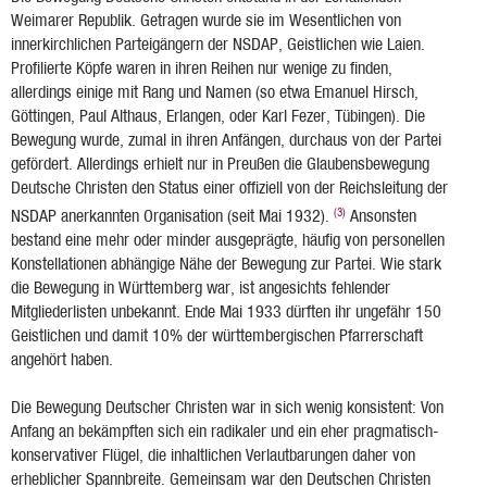
Weimarer Republik. Getragen wurde sie im Wesentlichen von
innerkirchlichen Parteigängern der NSDAP, Geistlichen wie Laien.
Profilierte Köpfe waren in ihren Reihen nur wenige zu finden,
allerdings einige mit Rang und Namen (so etwa Emanuel Hirsch,
Göttingen, Paul Althaus, Erlangen, oder Karl Fezer, Tübingen). Die
Bewegung wurde, zumal in ihren Anfängen, durchaus von der Partei
gefördert. Allerdings erhielt nur in Preußen die Glaubensbewegung
Deutsche Christen den Status einer offiziell von der Reichsleitung der
(3)
NSDAP anerkannten Organisation (seit Mai 1932).
Ansonsten
bestand eine mehr oder minder ausgeprägte, häufig von personellen
Konstellationen abhängige Nähe der Bewegung zur Partei. Wie stark
die Bewegung in Württemberg war, ist angesichts fehlender
Mitgliederlisten unbekannt. Ende Mai 1933 dürften ihr ungefähr 150
Geistlichen und damit 10% der württembergischen Pfarrerschaft
angehört haben.
Die Bewegung Deutscher Christen war in sich wenig konsistent: Von
Anfang an bekämpften sich ein radikaler und ein eher pragmatisch-
konservativer Flügel, die inhaltlichen Verlautbarungen daher von
erheblicher Spannbreite. Gemeinsam war den Deutschen Christen