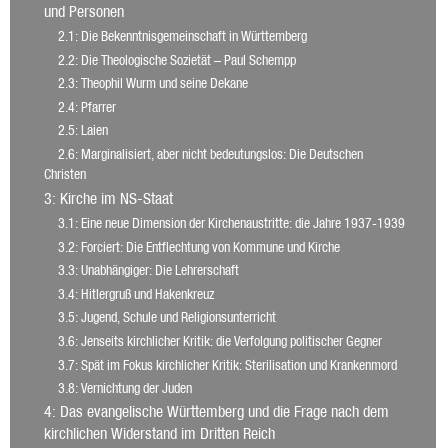
und Personen
2.1
: Die Bekenntnisgemeinschaft in Württemberg
2.2
: Die Theologische Sozietät – Paul Schempp
2.3
: Theophil Wurm und seine Dekane
2.4
: Pfarrer
2.5
: Laien
2.6
: Marginalisiert, aber nicht bedeutungslos: Die Deutschen
Christen
3
: Kirche im NS-Staat
3.1
: Eine neue Dimension der Kirchenaustritte: die Jahre 1937-1939
3.2
: Forciert: Die Entflechtung von Kommune und Kirche
3.3
: Unabhängiger: Die Lehrerschaft
3.4
: Hitlergruß und Hakenkreuz
3.5
: Jugend, Schule und Religionsunterricht
3.6
: Jenseits kirchlicher Kritik: die Verfolgung politischer Gegner
3.7
: Spät im Fokus kirchlicher Kritik: Sterilisation und Krankenmord
3.8
: Vernichtung der Juden
4
: Das evangelische Württemberg und die Frage nach dem
kirchlichen Widerstand im Dritten Reich