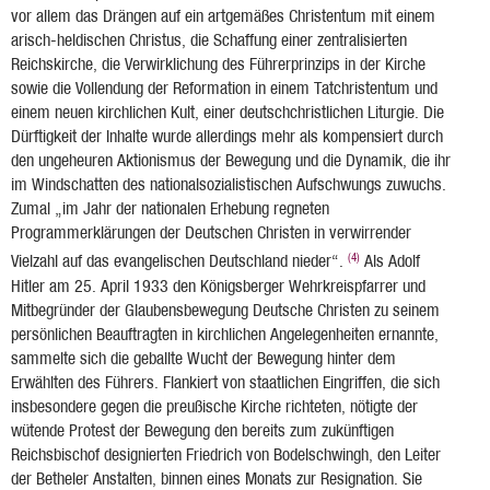
vor allem das Drängen auf ein artgemäßes Christentum mit einem
arisch-heldischen Christus, die Schaffung einer zentralisierten
Reichskirche, die Verwirklichung des Führerprinzips in der Kirche
sowie die Vollendung der Reformation in einem Tatchristentum und
einem neuen kirchlichen Kult, einer deutschchristlichen Liturgie. Die
Dürftigkeit der Inhalte wurde allerdings mehr als kompensiert durch
den ungeheuren Aktionismus der Bewegung und die Dynamik, die ihr
im Windschatten des nationalsozialistischen Aufschwungs zuwuchs.
Zumal „im Jahr der nationalen Erhebung regneten
Programmerklärungen der Deutschen Christen in verwirrender
(4)
Vielzahl auf das evangelischen Deutschland nieder“.
Als Adolf
Hitler am 25. April 1933 den Königsberger Wehrkreispfarrer und
Mitbegründer der Glaubensbewegung Deutsche Christen zu seinem
persönlichen Beauftragten in kirchlichen Angelegenheiten ernannte,
sammelte sich die geballte Wucht der Bewegung hinter dem
Erwählten des Führers. Flankiert von staatlichen Eingriffen, die sich
insbesondere gegen die preußische Kirche richteten, nötigte der
wütende Protest der Bewegung den bereits zum zukünftigen
Reichsbischof designierten Friedrich von Bodelschwingh, den Leiter
der Betheler Anstalten, binnen eines Monats zur Resignation. Sie