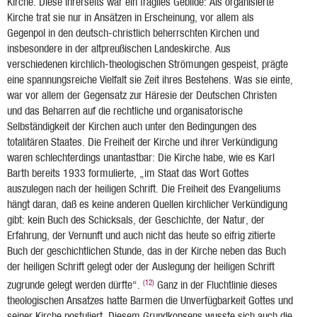
Kirche. Diese ihrerseits war ein fragiles Gebilde: Als organisierte
Kirche trat sie nur in Ansätzen in Erscheinung, vor allem als
Gegenpol in den deutsch-christlich beherrschten Kirchen und
insbesondere in der altpreußischen Landeskirche. Aus
verschiedenen kirchlich-theologischen Strömungen gespeist, prägte
eine spannungsreiche Vielfalt sie Zeit ihres Bestehens. Was sie einte,
war vor allem der Gegensatz zur Häresie der Deutschen Christen
und das Beharren auf die rechtliche und organisatorische
Selbständigkeit der Kirchen auch unter den Bedingungen des
totalitären Staates. Die Freiheit der Kirche und ihrer Verkündigung
waren schlechterdings unantastbar: Die Kirche habe, wie es Karl
Barth bereits 1933 formulierte, „im Staat das Wort Gottes
auszulegen nach der heiligen Schrift. Die Freiheit des Evangeliums
hängt daran, daß es keine anderen Quellen kirchlicher Verkündigung
gibt: kein Buch des Schicksals, der Geschichte, der Natur, der
Erfahrung, der Vernunft und auch nicht das heute so eifrig zitierte
Buch der geschichtlichen Stunde, das in der Kirche neben das Buch
der heiligen Schrift gelegt oder der Auslegung der heiligen Schrift
(12)
zugrunde gelegt werden dürfte“.
Ganz in der Fluchtlinie dieses
theologischen Ansatzes hatte Barmen die Unverfügbarkeit Gottes und
seiner Kirche postuliert. Diesem Grundkonsens wusste sich auch die