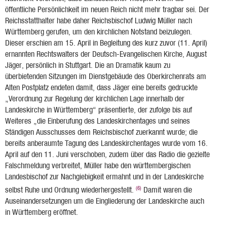
öffentliche Persönlichkeit im neuen Reich nicht mehr tragbar sei. Der
Reichsstatthalter habe daher Reichsbischof Ludwig Müller nach
Württemberg gerufen, um den kirchlichen Notstand beizulegen.
Dieser erschien am 15. April in Begleitung des kurz zuvor (11. April)
ernannten Rechtswalters der Deutsch-Evangelischen Kirche, August
Jäger, persönlich in Stuttgart. Die an Dramatik kaum zu
überbietenden Sitzungen im Dienstgebäude des Oberkirchenrats am
Alten Postplatz endeten damit, dass Jäger eine bereits gedruckte
„Verordnung zur Regelung der kirchlichen Lage innerhalb der
Landeskirche in Württemberg“ präsentierte, der zufolge bis auf
Weiteres „die Einberufung des Landeskirchentages und seines
Ständigen Ausschusses dem Reichsbischof zuerkannt wurde; die
bereits anberaumte Tagung des Landeskirchentages wurde vom 16.
April auf den 11. Juni verschoben, zudem über das Radio die gezielte
Falschmeldung verbreitet, Müller habe den württembergischen
Landesbischof zur Nachgiebigkeit ermahnt und in der Landeskirche
(6)
selbst Ruhe und Ordnung wiederhergestellt.
Damit waren die
Auseinandersetzungen um die Eingliederung der Landeskirche auch
in Württemberg eröffnet.