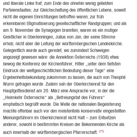
und liberale Linke traf; zum Ende des ohnehin wenig geliebten
Parteienstaates; zur Gleichschaltung des öffentlichen Lebens, soweit
nicht die eigenen Einrichtungen betroffen waren; zur früh
erkennbaren Stigmatisierung gesellschaftlicher Randgruppen; und als
am 9. November die Synagogen brannten, waren es ein mutiger
Geistlicher in Oberlenningen, Julius von Jan, der seine Stimme
erhob, nicht aber die Leitung der württembergischen Landeskirche.
Gelegentlich wurde auch geredet, wo zumindest Schweigen
angezeigt gewesen wäre: die Annektion Österreichs (1938) etwa
bewog die Konferenz der Kirchenführer, Hitler „unter dem tiefsten
Eindruck der weltgeschichtlichen Bedeutung dieser Tage“ eine
Ergebenheitsbekundung zukommen zu lassen, die auch von Theophil
Wurm getragen wurde. Zudem sah der Oberkirchenrat für den
Hauptgottesdienst am 20. März eine Ansprache vor, in der die
„Heimkehr Österreichs“ als „Befreiungstat des Führers“
emphatisch begrüßt wurde. Die Welle der nationalen Begeisterung
machte offenbar auch vor den meistenteils konservativ eingestellten
Meinungsführern im Oberkirchenrat nicht Halt – zum Entsetzen
anderer, sowohl in bestimmten Kreisen der Bekennenden Kirche als
(11)
auch innerhalb der württembergischen Pfarrerschaft.