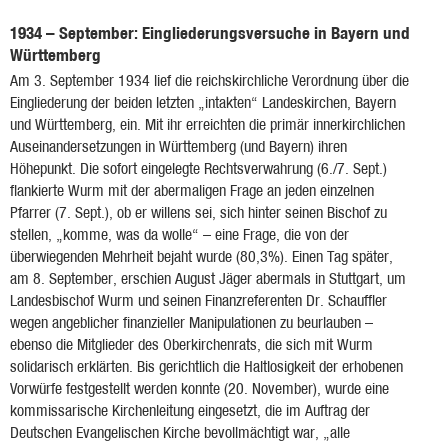
1934 – September: Eingliederungsversuche in Bayern und
Württemberg
Am 3. September 1934 lief die reichskirchliche Verordnung über die
Eingliederung der beiden letzten „intakten“ Landeskirchen, Bayern
und Württemberg, ein. Mit ihr erreichten die primär innerkirchlichen
Auseinandersetzungen in Württemberg (und Bayern) ihren
Höhepunkt. Die sofort eingelegte Rechtsverwahrung (6./7. Sept.)
flankierte Wurm mit der abermaligen Frage an jeden einzelnen
Pfarrer (7. Sept.), ob er willens sei, sich hinter seinen Bischof zu
stellen, „komme, was da wolle“ – eine Frage, die von der
überwiegenden Mehrheit bejaht wurde (80,3%). Einen Tag später,
am 8. September, erschien August Jäger abermals in Stuttgart, um
Landesbischof Wurm und seinen Finanzreferenten Dr. Schauffler
wegen angeblicher finanzieller Manipulationen zu beurlauben –
ebenso die Mitglieder des Oberkirchenrats, die sich mit Wurm
solidarisch erklärten. Bis gerichtlich die Haltlosigkeit der erhobenen
Vorwürfe festgestellt werden konnte (20. November), wurde eine
kommissarische Kirchenleitung eingesetzt, die im Auftrag der
Deutschen Evangelischen Kirche bevollmächtigt war, „alle