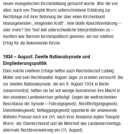
neuen evangelischen Kirchenbildung gemacht wurde. War die von
allen, auch von Theophil Wurm unterschriebene Erklärung zur
Rechtslage mit ihrer Betonung der über einen Kirchenbund
hinausgehenden „einigenden Kraft“, eine bloße Absichtserklärung –
oder mehr? Der Text ließ unterschiedliche Interpretationen zu –
insofern war Barmen kirchenpolitisch gesehen, ein nur relativer
Erfolg für die Bekennende Kirche.
1934 – August: Zweite Nationalsynode und
Eingliederungspolitik
Eben solche relativen Erfolge hatten auch Reichsbischof Ludwig
Müller und sein Rechtswalter August Jäger zu erzielen vermocht. Bis
zur zweiten Nationalsynode, die am 9. August 1934 in Berlin
zusammentrat, hatten sie bis auf wenige Ausnahmen ihre Macht in
den einzelnen Landeskirchen gefestigt. Gegen die weitreichenden
Beschlüsse der Synode – Führungsgesetz, Rechtfertigungsgesetz,
Diensteidesgesetz, Beflaggungsgesetz opponierte der anwesende
Wilhelm Pressel noch vor Ort; nach ihrer Annahme legten Theophil
Wurm, der Oberkirchenrat und die Mehrheit des Landeskirchentags
abermals Rechtsverwahrung ein (15. August).