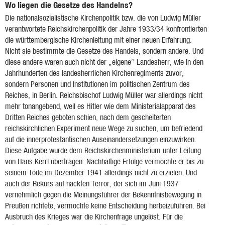
Wo liegen die Gesetze des Handelns?
Die nationalsozialistische Kirchenpolitik bzw. die von Ludwig Müller
verantwortete Reichskirchenpolitik der Jahre 1933/34 konfrontierten
die württembergische Kirchenleitung mit einer neuen Erfahrung:
Nicht sie bestimmte die Gesetze des Handels, sondern andere. Und
diese andere waren auch nicht der „eigene“ Landesherr, wie in den
Jahrhunderten des landesherrlichen Kirchenregiments zuvor,
sondern Personen und Institutionen im politischen Zentrum des
Reiches, in Berlin. Reichsbischof Ludwig Müller war allerdings nicht
mehr tonangebend, weil es Hitler wie dem Ministerialapparat des
Dritten Reiches geboten schien, nach dem gescheiterten
reichskirchlichen Experiment neue Wege zu suchen, um befriedend
auf die innerprotestantischen Auseinandersetzungen einzuwirken.
Diese Aufgabe wurde dem Reichskirchenministerium unter Leitung
von Hans Kerrl übertragen. Nachhaltige Erfolge vermochte er bis zu
seinem Tode im Dezember 1941 allerdings nicht zu erzielen. Und
auch der Rekurs auf nackten Terror, der sich im Juni 1937
vernehmlich gegen die Meinungsführer der Bekenntnisbewegung in
Preußen richtete, vermochte keine Entscheidung herbeizuführen. Bei
Ausbruch des Krieges war die Kirchenfrage ungelöst. Für die