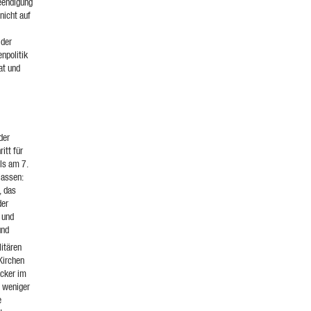
Beendigung
nicht auf
 der
enpolitik
at und
der
itt für
ls am 7.
lassen:
, das
der
 und
und
itären
Kirchen
ocker im
n weniger
e