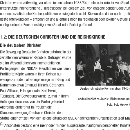
Christen waren zeitweilig, vor allem in den Jahren 1933/34, mehr oder minder von Staat 
unterstützte innerkirchliche „Hilfstruppen“ bei diesem Ziel. Von entscheidender Bedeutun
nationalsozialistische Kirchenpolitik waren sie jedoch nicht. Sie wurden daher auch – je l
desto offenkundiger – entbehrlich und allenfalls noch im regionalen oder lokalen Gefüge 
nachgeordneter Funktionsträger von Staat oder Partei gefördert.
: DIE DEUTSCHEN CHRISTEN UND DIE REICHSKIRCHE
1.2
Die deutschen Christen
Die Bewegung Deutsche Christen entstand in der
zerfallenden Weimarer Republik. Getragen wurde
sie im Wesentlichen von innerkirchlichen
Parteigängern der NSDAP, Geistlichen wie Laien.
Profilierte Köpfe waren in ihren Reihen nur
wenige zu finden, allerdings einige mit Rang und
Namen (so etwa Emanuel Hirsch, Göttingen,
Deutschchristliche Konfirmation 1940 
Paul Althaus, Erlangen, oder Karl Fezer,
Tübingen). Die Bewegung wurde, zumal in ihren
Landeskirchliches Archiv, Bildersammlu
Anfängen, durchaus von der Partei gefördert.
Foto: Foto Aeckerl
Allerdings erhielt nur in Preußen die
Glaubensbewegung Deutsche Christen den
Status einer offiziell von der Reichsleitung der NSDAP anerkannten Organisation (seit Ma
(3)
Ansonsten bestand eine mehr oder minder ausgeprägte, häufig von personellen Konste