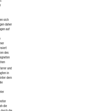
st
0
en sich
ngen daher
ngen auf
e
iner
nsiert
ten des
regneten
chen
farrer und
gten in
hinter dem
die
eler
eiter
ah die
 durch die