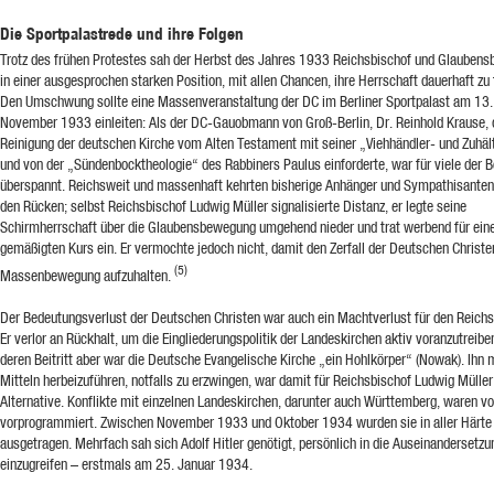
Die Sportpalastrede und ihre Folgen
Trotz des frühen Protestes sah der Herbst des Jahres 1933 Reichsbischof und Glauben
in einer ausgesprochen starken Position, mit allen Chancen, ihre Herrschaft dauerhaft zu 
Den Umschwung sollte eine Massenveranstaltung der DC im Berliner Sportpalast am 13.
November 1933 einleiten: Als der DC-Gauobmann von Groß-Berlin, Dr. Reinhold Krause, 
Reinigung der deutschen Kirche vom Alten Testament mit seiner „Viehhändler- und Zuhäl
und von der „Sündenbocktheologie“ des Rabbiners Paulus einforderte, war für viele der 
überspannt. Reichsweit und massenhaft kehrten bisherige Anhänger und Sympathisante
den Rücken; selbst Reichsbischof Ludwig Müller signalisierte Distanz, er legte seine
Schirmherrschaft über die Glaubensbewegung umgehend nieder und trat werbend für ein
gemäßigten Kurs ein. Er vermochte jedoch nicht, damit den Zerfall der Deutschen Christe
(5)
Massenbewegung aufzuhalten.
Der Bedeutungsverlust der Deutschen Christen war auch ein Machtverlust für den Reichs
Er verlor an Rückhalt, um die Eingliederungspolitik der Landeskirchen aktiv voranzutreibe
deren Beitritt aber war die Deutsche Evangelische Kirche „ein Hohlkörper“ (Nowak). Ihn m
Mitteln herbeizuführen, notfalls zu erzwingen, war damit für Reichsbischof Ludwig Mülle
Alternative. Konflikte mit einzelnen Landeskirchen, darunter auch Württemberg, waren v
vorprogrammiert. Zwischen November 1933 und Oktober 1934 wurden sie in aller Härte
ausgetragen. Mehrfach sah sich Adolf Hitler genötigt, persönlich in die Auseinandersetz
einzugreifen – erstmals am 25. Januar 1934.