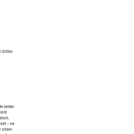
 Dritten
ie beiden
nicht
tisch,
hnet – vor
r schien.