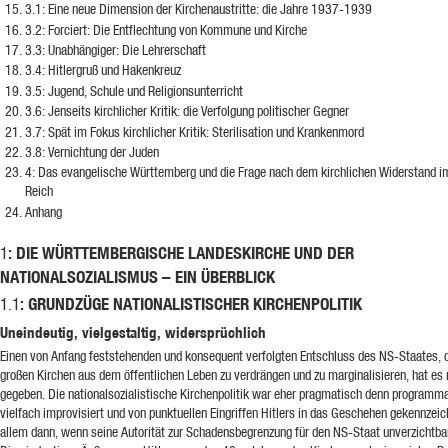
3.1
: Eine neue Dimension der Kirchenaustritte: die Jahre 1937-1939
3.2
: Forciert: Die Entflechtung von Kommune und Kirche
3.3
: Unabhängiger: Die Lehrerschaft
3.4
: Hitlergruß und Hakenkreuz
3.5
: Jugend, Schule und Religionsunterricht
3.6
: Jenseits kirchlicher Kritik: die Verfolgung politischer Gegner
3.7
: Spät im Fokus kirchlicher Kritik: Sterilisation und Krankenmord
3.8
: Vernichtung der Juden
4
: Das evangelische Württemberg und die Frage nach dem kirchlichen Widerstand im
Reich
Anhang
: DIE WÜRTTEMBERGISCHE LANDESKIRCHE UND DER
1
NATIONALSOZIALISMUS – EIN ÜBERBLICK
: GRUNDZÜGE NATIONALISTISCHER KIRCHENPOLITIK
1.1
Uneindeutig, vielgestaltig, widersprüchlich
Einen von Anfang feststehenden und konsequent verfolgten Entschluss des NS-Staates, d
großen Kirchen aus dem öffentlichen Leben zu verdrängen und zu marginalisieren, hat es 
gegeben. Die nationalsozialistische Kirchenpolitik war eher pragmatisch denn programma
vielfach improvisiert und von punktuellen Eingriffen Hitlers in das Geschehen gekennzeic
allem dann, wenn seine Autorität zur Schadensbegrenzung für den NS-Staat unverzichtba