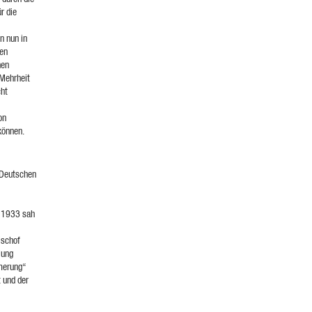
r die
n nun in
hen
hen
 Mehrheit
cht
on
können.
 Deutschen
r 1933 sah
ischof
lung
mmerung“
 und der