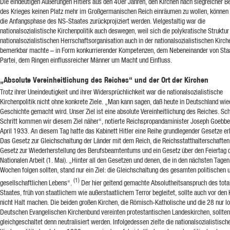
Die eindeutigen Äußerungen Hitlers aus den 40er Jahren, den Kirchen nach siegreicher 
des Krieges keinen Platz mehr im Großgermanischen Reich einräumen zu wollen, können 
die Anfangsphase des NS-Staates zurückprojiziert werden. Vielgestaltig war die
nationalsozialistische Kirchenpolitik auch deswegen, weil sich die polykratische Struktur
nationalsozialistischen Herrschaftsorganisation auch in der nationalsozialistischen Kirch
bemerkbar machte – in Form konkurrierender Kompetenzen, dem Nebeneinander von Sta
Partei, dem Ringen einflussreicher Männer um Macht und Einfluss.
„Absolute Vereinheitlichung des Reiches“ und der Ort der Kirchen
Trotz ihrer Uneindeutigkeit und ihrer Widersprüchlichkeit war die nationalsozialistische
Kirchenpolitik nicht ohne konkrete Ziele. „Man kann sagen, daß heute in Deutschland wie
Geschichte gemacht wird. Unser Ziel ist eine absolute Vereinheitlichung des Reiches. Schr
Schritt kommen wir diesem Ziel näher“, notierte Reichspropandaminister Joseph Goebbe
April 1933. An diesem Tag hatte das Kabinett Hitler eine Reihe grundlegender Gesetze er
Das Gesetz zur Gleichschaltung der Länder mit dem Reich, die Reichsstatthalterschaften
Gesetz zur Wiederherstellung des Berufsbeamtentums und ein Gesetz über den Feiertag 
Nationalen Arbeit (1. Mai). „Hinter all den Gesetzen und denen, die in den nächsten Tagen
Wochen folgen sollten, stand nur ein Ziel: die Gleichschaltung des gesamten politischen 
(1)
gesellschaftlichen Lebens“.
Der hier geltend gemachte Absolutheitsanspruch des total
Staates, früh von staatlichem wie außerstaatlichem Terror begleitet, sollte auch vor den 
nicht Halt machen. Die beiden großen Kirchen, die Römisch-Katholische und die 28 nur l
Deutschen Evangelischen Kirchenbund vereinten protestantischen Landeskirchen, sollte
gleichgeschaltet denn neutralisiert werden. Infolgedessen zielte die nationalsozialistisch