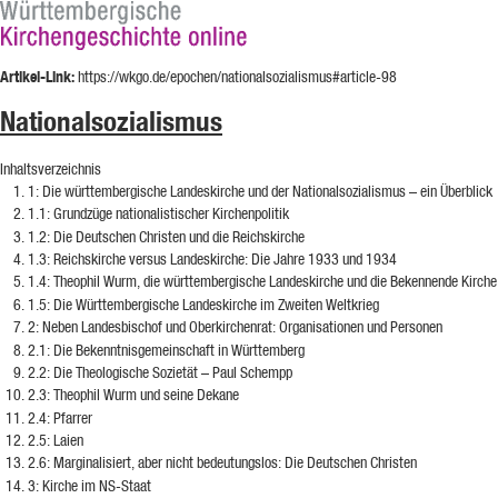
Artikel-Link:
https://wkgo.de/epochen/nationalsozialismus#article-98
Nationalsozialismus
Inhaltsverzeichnis
1
: Die württembergische Landeskirche und der Nationalsozialismus – ein Überblick
1.1
: Grundzüge nationalistischer Kirchenpolitik
1.2
: Die Deutschen Christen und die Reichskirche
1.3
: Reichskirche versus Landeskirche: Die Jahre 1933 und 1934
1.4
: Theophil Wurm, die württembergische Landeskirche und die Bekennende Kirche
1.5
: Die Württembergische Landeskirche im Zweiten Weltkrieg
2
: Neben Landesbischof und Oberkirchenrat: Organisationen und Personen
2.1
: Die Bekenntnisgemeinschaft in Württemberg
2.2
: Die Theologische Sozietät – Paul Schempp
2.3
: Theophil Wurm und seine Dekane
2.4
: Pfarrer
2.5
: Laien
2.6
: Marginalisiert, aber nicht bedeutungslos: Die Deutschen Christen
3
: Kirche im NS-Staat