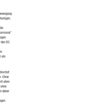
sbewegung
festigen.
die
termoral“
Bogen
n den DC
en
n als
bischof.
n. Ohne
it allen
r ohne
on daher
ungen