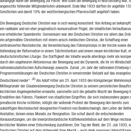
abhängige Nähe der Bewegung zur Partei. Wie stark die Bewegung in Württemberg war, i
angesichts fehlender Mitgliederlisten unbekannt. Ende Mai 1933 dürften ihr ungefähr 15
Geistlichen und damit 10% der württembergischen Pfarrerschaft angehört haben.
Die Bewegung Deutscher Christen war in sich wenig konsistent: Von Anfang an bekämpft
ein radikaler und ein eher pragmatisch-konservativer Flügel, die inhaltlichen Verlautbaru
von erheblicher Spannbreite. Gemeinsam war den Deutschen Christen vor allem das Drä
ein artgemäßes Christentum mit einem arisch-heldischen Christus, die Schaffung einer
zentralisierten Reichskirche, die Verwirklichung des Führerprinzips in der Kirche sowie di
Vollendung der Reformation in einem Tatchristentum und einem neuen kirchlichen Kult, e
deutschchristlichen Liturgie. Die Dürftigkeit der Inhalte wurde allerdings mehr als kompe
durch den ungeheuren Aktionismus der Bewegung und die Dynamik, die ihr im Windschat
nationalsozialistischen Aufschwungs zuwuchs. Zumal „im Jahr der nationalen Erhebung 
Programmerklärungen der Deutschen Christen in verwirrender Vielzahl auf das evangelis
(4)
Deutschland nieder“.
Als Adolf Hitler am 25. April 1933 den Königsberger Wehrkreisp
Mitbegründer der Glaubensbewegung Deutsche Christen zu seinem persönlichen Beauftra
kirchlichen Angelegenheiten ernannte, sammelte sich die geballte Wucht der Bewegung 
Erwählten des Führers. Flankiert von staatlichen Eingriffen, die sich insbesondere gegen 
preußische Kirche richteten, nötigte der wütende Protest der Bewegung den bereits zum
zukünftigen Reichsbischof designierten Friedrich von Bodelschwingh, den Leiter der Beth
Anstalten, binnen eines Monats zur Resignation. Sie schuf damit die entscheidenden
Voraussetzungen, um die innerprotestantische Kräftekonstellation auf dem Wege reichsw
kirchlicher Wahlen einer Entscheidung zuzuführen. Der Tag der Wahl, der 23. Juli 1933, s
Deutschen Christen auf dem Höhepunkt ihrer Macht – auch dank massiver Unterstützung