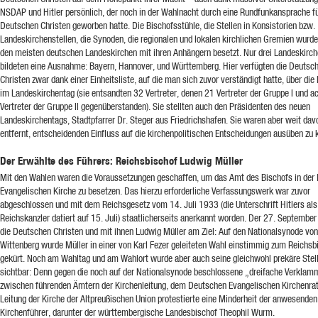
NSDAP und Hitler persönlich, der noch in der Wahlnacht durch eine Rundfunkansprache fü
Deutschen Christen geworben hatte. Die Bischofsstühle, die Stellen in Konsistorien bzw.
Landeskirchenstellen, die Synoden, die regionalen und lokalen kirchlichen Gremien wurde
den meisten deutschen Landeskirchen mit ihren Anhängern besetzt. Nur drei Landeskirc
bildeten eine Ausnahme: Bayern, Hannover, und Württemberg. Hier verfügten die Deutsc
Christen zwar dank einer Einheitsliste, auf die man sich zuvor verständigt hatte, über die
im Landeskirchentag (sie entsandten 32 Vertreter, denen 21 Vertreter der Gruppe I und a
Vertreter der Gruppe II gegenüberstanden). Sie stellten auch den Präsidenten des neuen
Landeskirchentags, Stadtpfarrer Dr. Steger aus Friedrichshafen. Sie waren aber weit dav
entfernt, entscheidenden Einfluss auf die kirchenpolitischen Entscheidungen ausüben zu 
Der Erwählte des Führers: Reichsbischof Ludwig Müller
Mit den Wahlen waren die Voraussetzungen geschaffen, um das Amt des Bischofs in der
Evangelischen Kirche zu besetzen. Das hierzu erforderliche Verfassungswerk war zuvor
abgeschlossen und mit dem Reichsgesetz vom 14. Juli 1933 (die Unterschrift Hitlers als
Reichskanzler datiert auf 15. Juli) staatlicherseits anerkannt worden. Der 27. Septembe
die Deutschen Christen und mit ihnen Ludwig Müller am Ziel: Auf den Nationalsynode von
Wittenberg wurde Müller in einer von Karl Fezer geleiteten Wahl einstimmig zum Reichsb
gekürt. Noch am Wahltag und am Wahlort wurde aber auch seine gleichwohl prekäre Stel
sichtbar: Denn gegen die noch auf der Nationalsynode beschlossene „dreifache Verkla
zwischen führenden Ämtern der Kirchenleitung, dem Deutschen Evangelischen Kirchenrat
Leitung der Kirche der Altpreußischen Union protestierte eine Minderheit der anwesenden
Kirchenführer, darunter der württembergische Landesbischof Theophil Wurm.