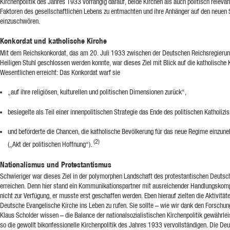
Kirchenpolitik des Jahres 1933 vorrangig darauf, beide Kirchen als auch politisch relevan
Faktoren des gesellschaftlichen Lebens zu entmachten und ihre Anhänger auf den neuen 
einzuschwören.
Konkordat und katholische Kirche
Mit dem Reichskonkordat, das am 20. Juli 1933 zwischen der Deutschen Reichsregieru
Heiligen Stuhl geschlossen werden konnte, war dieses Ziel mit Blick auf die katholische 
Wesentlichen erreicht: Das Konkordat warf sie
„auf ihre religiösen, kulturellen und politischen Dimensionen zurück“,
besiegelte als Teil einer innenpolitischen Strategie das Ende des politischen Katholiz
und beförderte die Chancen, die katholische Bevölkerung für das neue Regime einzun
(2)
(„Akt der politischen Hoffnung“).
Nationalismus und Protestantismus
Schwieriger war dieses Ziel in der polymorphen Landschaft des protestantischen Deutsc
erreichen. Denn hier stand ein Kommunikationspartner mit ausreichender Handlungskom
nicht zur Verfügung, er musste erst geschaffen werden. Eben hierauf zielten die Aktivitäte
Deutsche Evangelische Kirche ins Leben zu rufen. Sie sollte – wie wir dank den Forschu
Klaus Scholder wissen – die Balance der nationalsozialistischen Kirchenpolitik gewährle
so die gewollt bikonfessionelle Kirchenpolitik des Jahres 1933 vervollständigen. Die De