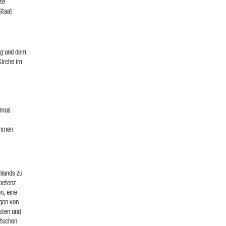
te
Staat
ng und dem
Kirche im
ismus
ehmen
hlands zu
petenz
n, eine
ngen von
isten und
utschen