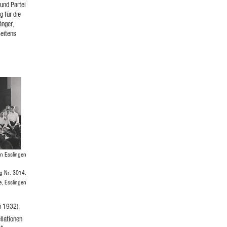
und Partei
g für die
änger,
seitens
in Esslingen
ng Nr. 3014.
e, Esslingen
i 1932).
llationen