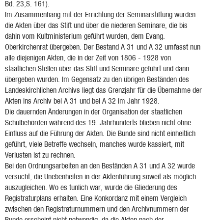
Bd. 23,S. 161).
Im Zusammenhang mit der Errichtung der Seminarstiftung wurden
die Akten über das Stift und über die niederen Seminare, die bis
dahin vom Kultministerium geführt wurden, dem Evang.
Oberkirchenrat übergeben. Der Bestand A 31 und A 32 umfasst nun
alle diejenigen Akten, die in der Zeit von 1806 - 1928 von
staatlichen Stellen über das Stift und Seminare geführt und dann
übergeben wurden. Im Gegensatz zu den übrigen Beständen des
Landeskirchlichen Archivs liegt das Grenzjahr für die Übernahme der
Akten ins Archiv bei A 31 und bei A 32 im Jahr 1928.
Die dauernden Änderungen in der Organisation der staatlichen
Schulbehörden während des 19. Jahrhunderts blieben nicht ohne
Einfluss auf die Führung der Akten. Die Bunde sind nicht einheitlich
geführt, viele Betreffe wechseln, manches wurde kassiert, mit
Verlusten ist zu rechnen.
Bei den Ordnungsarbeiten an den Beständen A 31 und A 32 wurde
versucht, die Unebenheiten in der Aktenführung soweit als möglich
auszugleichen. Wo es tunlich war, wurde die Gliederung des
Registraturplans erhalten. Eine Konkordanz mit einem Vergleich
zwischen den Registraturnummern und den Archivnummern der
Bunde erscheint nicht notwendig, da die Akten nach der