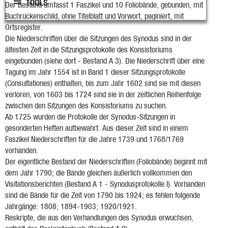
TOOLS
Der Bestand umfasst 1 Faszikel und 10 Foliobände, gebunden, mit
Buchrückenschild, ohne Titelblatt und Vorwort, paginiert, mit
Ortsregister.
Die Niederschriften über die Sitzungen des Synodus sind in der
ältesten Zeit in die Sitzungsprotokolle des Konsistoriums
eingebunden (siehe dort - Bestand A 3). Die Niederschrift über eine
Tagung im Jahr 1554 ist in Band 1 dieser Sitzungsprotokolle
(Consultationes) enthalten, bis zum Jahr 1602 sind sie mit diesen
verloren, von 1603 bis 1724 sind sie in der zeitlichen Reihenfolge
zwischen den Sitzungen des Konsistoriums zu suchen.
Ab 1725 wurden die Protokolle der Synodus-Sitzungen in
gesonderten Heften aufbewahrt. Aus dieser Zeit sind in einem
Faszikel Niederschriften für die Jahre 1739 und 1768/1769
vorhanden.
Der eigentliche Bestand der Niederschriften (Foliobände) beginnt mit
dem Jahr 1790; die Bände gleichen äußerlich vollkommen den
Visitationsberichten (Bestand A 1 - Synodusprotokolle I). Vorhanden
sind die Bände für die Zeit von 1790 bis 1924; es fehlen folgende
Jahrgänge: 1808; 1894-1903; 1920/1921.
Reskripte, die aus den Verhandlungen des Synodus erwuchsen,