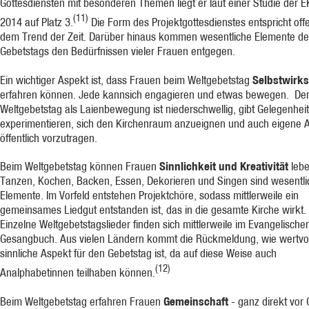
Gottesdiensten mit besonderen Themen liegt er laut einer Studie der 
(11)
2014 auf Platz 3.
Die Form des Projektgottesdienstes entspricht off
dem Trend der Zeit. Darüber hinaus kommen wesentliche Elemente d
Gebetstags den Bedürfnissen vieler Frauen entgegen.
Selbstwirk
Ein wichtiger Aspekt ist, dass Frauen beim Weltgebetstag
erfahren können. Jede kannsich engagieren und etwas bewegen. De
Weltgebetstag als Laienbewegung ist niederschwellig, gibt Gelegenheit
experimentieren, sich den Kirchenraum anzueignen und auch eigene 
öffentlich vorzutragen.
Sinnlichkeit und Kreativität
Beim Weltgebetstag können Frauen
lebe
Tanzen, Kochen, Backen, Essen, Dekorieren und Singen sind wesentli
Elemente. Im Vorfeld entstehen Projektchöre, sodass mittlerweile ein
gemeinsames Liedgut entstanden ist, das in die gesamte Kirche wirkt.
Einzelne Weltgebetstagslieder finden sich mittlerweile im Evangelische
Gesangbuch. Aus vielen Ländern kommt die Rückmeldung, wie wertvol
sinnliche Aspekt für den Gebetstag ist, da auf diese Weise auch
(12)
Analphabetinnen teilhaben können.
Gemeinschaft
Beim Weltgebetstag erfahren Frauen
- ganz direkt vor 