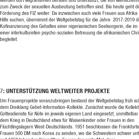
werden dort Migrantinnen beraten und unterstützt, die von Menschen
zum Zweck der sexuellen Ausbeutung betroffen sind. Bis heute geht d
Förderung des FIZ weiter: Da inzwischen auch viele Frauen aus Afrika 
Hilfe suchen, übernimmt der Weltgebetstag für die Jahre 2017-2019 d
Kofinanzierung des Gehaltes einer nigerianischen Seelsorgerin, die i
einer interkulturellen psycho-sozialen Betreuung die afrikanischen Chr
begleitet.
: UNTERSTÜTZUNG WELTWEITER PROJEKTE
7
Um Frauenprojekte voranzubringen bestand der Weltgebetstag früh s
dem Dreiklang Gebet-Information-Kollekte. Zunächst wurde die Kollekt
Gottesdienste für Nöte im jeweils eigenen Land eingesetzt, unmittelbar
dem Krieg in Deutschland etwa für Waisenkinder oder Frauen in den
Flüchtlingslagern West-Deutschlands. 1951 beschlossen die Frankfurte
Frauen 500 DM nach Korea zu senden, wo die Schwestern schwer un