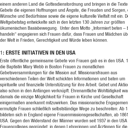
einem anderen Land die Gottesdienstordnung und bringen in die Text
Gebete die eigenen Hoffnungen und Ängste, die Freuden und Sorgen, 
Wünsche und Bedürfnisse sowie die eigene kulturelle Vielfalt mit ein. D
Weltgebetstag entwickelte sich in den letzten 130 Jahren zur größten
ökumenischen Basisbewegung. Unter dem Motto „Informiert beten – 
handeln“ engagieren sich Frauen dafür, dass Frauen und Mädchen übe
der Welt in Frieden, Gerechtigkeit und Würde leben können.
: ERSTE INITIATIVEN IN DEN USA
1
Erste öffentliche gemeinsame Gebete von Frauen gab es in den USA. 1
die Baptistin Mary Webb in Boston Frauen zu monatlichen
Gebetsversammlungen für die Mission auf. Missionarsfrauen aus
verschiedenen Teilen der Welt schickten Informationen und baten um
spirituelle und finanzielle Unterstützung für ihre Arbeit. Gebet und Akt
also schon in den Anfängen verknüpft. Ehrenamtliche Wohltätigkeit wa
damals die einzige Möglichkeit für Frauen in Kirche und Gesellschaft
einigermaßen anerkannt mitzuwirken. Das missionarische Engagemen
ermutigte Frauen schließlich selbstständige Wege zu beschreiten: Ab 
bildeten sich in England eigene Frauenmissionsgesellschaften, ab 186
USA. Gegen den Widerstand der Männer wurden seit 1937 in den USA
Frauencolleges gegründet, in denen Lehrerinnen und Ärztinnen für die