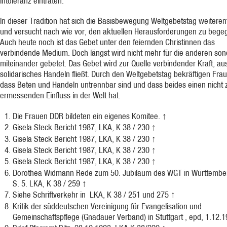
Intoleranz eintraten.
In dieser Tradition hat sich die Basisbewegung Weltgebetstag weiteren
und versucht nach wie vor, den aktuellen Herausforderungen zu bege
Auch heute noch ist das Gebet unter den feiernden Christinnen das
verbindende Medium. Doch längst wird nicht mehr für die anderen so
miteinander gebetet. Das Gebet wird zur Quelle verbindender Kraft, au
solidarisches Handeln fließt. Durch den Weltgebetstag bekräftigen Fra
dass Beten und Handeln untrennbar sind und dass beides einen nicht 
ermessenden Einfluss in der Welt hat.
Die Frauen DDR bildeten ein eigenes Komitee.
↑
Gisela Steck Bericht 1987, LKA, K 38 / 230
↑
Gisela Steck Bericht 1987, LKA, K 38 / 230
↑
Gisela Steck Bericht 1987, LKA, K 38 / 230
↑
Gisela Steck Bericht 1987, LKA, K 38 / 230
↑
Dorothea Widmann Rede zum 50. Jubiläum des WGT in Württembe
S. 5. LKA, K 38 / 259
↑
Siehe Schriftverkehr in LKA, K 38 / 251 und 275
↑
Kritik der süddeutschen Vereinigung für Evangelisation und
Gemeinschaftspflege (Gnadauer Verband) in Stuttgart , epd, 1.12.