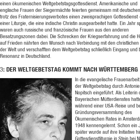
einen ökumenischen Weltgebetstagsgottesdienst. Amerikanische und
englische Frauen der Siegermächte feierten gemeinsam mit deutsche
trotz des Fraternisierungsverbotes einen zweisprachigen Gottesdienst
einer Liturgie, die eine indische Christin ausgearbeitet hatte. Ein Jahr s
waren auch russische und französische Frauen aus den anderen
Besatzungszonen dabei. Die Schrecken der Kriegserfahrung und die H
auf Frieden nährten den Wunsch nach Verbindung mit den christlichen
der Welt und verschafften dem Weltgebetstag schließlich Eingang und b
Resonanz in Deutschland.
: DER WELTGEBETSTAG KOMMT NACH WÜRTTEMBERG
3
In die evangelische Frauenarbei
der Weltgebetstag durch Antonie
Nopitsch eingeführt. Als Leiterin
Bayerischen Mütterdienstes hatte
während einer USA-Reise und be
Gründungsversammlung des
Ökumenischen Rates in Amster
1948 kennengelernt. Schon ein 
später wurde auf ihre Initiative hi
Gottesdienstliturgie in Stein bei