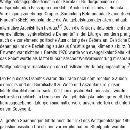
Weltgebetstagsgottesdienst in der Korntaler Brüdergemeinde die
entsprechenden Passagen überklebt. Auch die der Ludwig-Hofacker-
Vereinigung zugehörige Gruppe „Sammlung Bekennender Evangelisch
Frauen“ (SBEF) beanstandete die Weltgebetstagsmaterialien und gab
(7)
alternative Arbeitshilfen heraus.
Doch die Kritik richtete sich nicht n
vermeintliche „synkretistische Elemente“ in der Liturgie, sondern pran
auch die zunehmend politische Ausrichtung des Gebets an. Geistliche Bi
denen es um die Beziehung zu Jesus Christus gehe, kämen zu kurz. D
Einwand war nicht neu. Bereits 1976 wurde von evangelikaler Seite krit
das Gebet werde als Mittel humanistischer Weltverbesserung missbrau
(
Weltgebetstag vernachlässige den christlichen Verkündigungsauftrag.
Die Pole dieses Disputes waren die Frage nach dem rechten Glauben
einerseits und der Bereitschaft zu Weite und Akzeptanz religiöser
Interkulturalität andererseits. Der theologische Richtungsstreit wurde
schließlich rechtlich im Deutschen Weltgebetstagskomitee geregelt. Die
herausgegebenen Liturgien sind mittlerweile unveränderlich und unter
einem Copyright.
Zu großen Spannungen führte auch der Text des Weltgebetstages 199
palästinensischen Christinnen vorbereitet hatten. Streitpunkt war die