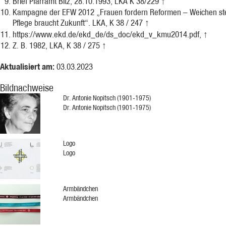
Brief Pfarramt Bitz, 28.10.1993, LKA K 38/229
↑
Kampagne der EFW 2012 „Frauen fordern Reformen – Weichen ste
Pflege braucht Zukunft“. LKA, K 38 / 247
↑
https://www.ekd.de/ekd_de/ds_doc/ekd_v_kmu2014.pdf
,
↑
Z. B. 1982, LKA, K 38 / 275
↑
Aktualisiert am:
03.03.2023
Bildnachweise
Dr. Antonie Nopitsch (1901-1975)
Dr. Antonie Nopitsch (1901-1975)
Logo
Logo
Armbändchen
Armbändchen