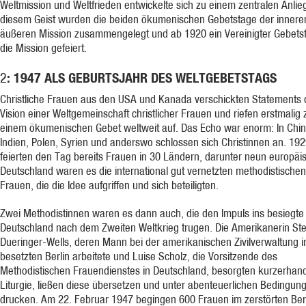
Weltmission und Weltfrieden entwickelte sich zu einem zentralen Anlieg
diesem Geist wurden die beiden ökumenischen Gebetstage der innere
äußeren Mission zusammengelegt und ab 1920 ein Vereinigter Gebetst
die Mission gefeiert.
: 1947 ALS GEBURTSJAHR DES WELTGEBETSTAGS
2
Christliche Frauen aus den USA und Kanada verschickten Statements 
Vision einer Weltgemeinschaft christlicher Frauen und riefen erstmalig 
einem ökumenischen Gebet weltweit auf. Das Echo war enorm: In Chin
Indien, Polen, Syrien und anderswo schlossen sich Christinnen an. 19
feierten den Tag bereits Frauen in 30 Ländern, darunter neun europäis
Deutschland waren es die international gut vernetzten methodistischen
Frauen, die die Idee aufgriffen und sich beteiligten.
Zwei Methodistinnen waren es dann auch, die den Impuls ins besiegte
Deutschland nach dem Zweiten Weltkrieg trugen. Die Amerikanerin Ste
Dueringer-Wells, deren Mann bei der amerikanischen Zivilverwaltung 
besetzten Berlin arbeitete und Luise Scholz, die Vorsitzende des
Methodistischen Frauendienstes in Deutschland, besorgten kurzerhan
Liturgie, ließen diese übersetzen und unter abenteuerlichen Bedingun
drucken. Am 22. Februar 1947 begingen 600 Frauen im zerstörten Ber