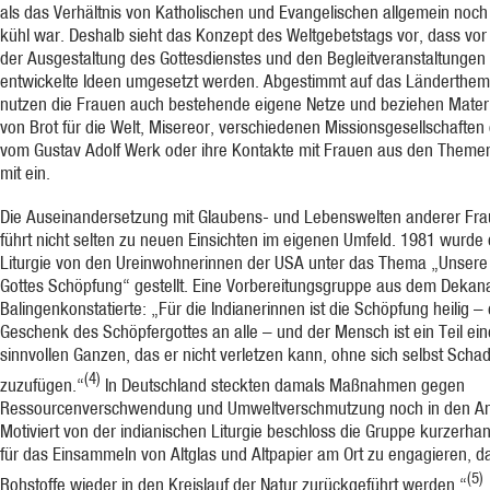
als das Verhältnis von Katholischen und Evangelischen allgemein noch
kühl war. Deshalb sieht das Konzept des Weltgebetstags vor, dass vor 
der Ausgestaltung des Gottesdienstes und den Begleitveranstaltungen 
entwickelte Ideen umgesetzt werden. Abgestimmt auf das Länderthe
nutzen die Frauen auch bestehende eigene Netze und beziehen Materi
von Brot für die Welt, Misereor, verschiedenen Missionsgesellschaften
vom Gustav Adolf Werk oder ihre Kontakte mit Frauen aus den Theme
mit ein.
Die Auseinandersetzung mit Glaubens- und Lebenswelten anderer Fr
führt nicht selten zu neuen Einsichten im eigenen Umfeld. 1981 wurde 
Liturgie von den Ureinwohnerinnen der USA unter das Thema „Unsere
Gottes Schöpfung“ gestellt. Eine Vorbereitungsgruppe aus dem Dekan
Balingenkonstatierte: „Für die Indianerinnen ist die Schöpfung heilig – 
Geschenk des Schöpfergottes an alle – und der Mensch ist ein Teil ei
sinnvollen Ganzen, das er nicht verletzen kann, ohne sich selbst Scha
(4)
zuzufügen.“
In Deutschland steckten damals Maßnahmen gegen
Ressourcenverschwendung und Umweltverschmutzung noch in den A
Motiviert von der indianischen Liturgie beschloss die Gruppe kurzerhan
für das Einsammeln von Altglas und Altpapier am Ort zu engagieren, d
(5)
Rohstoffe wieder in den Kreislauf der Natur zurückgeführt werden.“