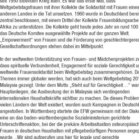
seit 1950 tobenden Krieg litten. Es war das erste Mal, dass
Weltgebetstagsfrauen mit ihrer Kollekte die Solidarität mit Frauen eine
anderen Landes in die Tat umsetzen. 1960 wurde in Deutschland berei
zentral beschlossen, mit einem Drittel der Kollekte Frauenbildungsarbei
Afrika zu unterstützen. Die Kollekte geht heute jedes Jahr an rund 100
das Deutsche Komitee ausgewählte Projekte auf der ganzen Welt.
„Empowerment“ von Frauen und die Förderung von geschlechtergere
Gesellschaftsordnungen stehen dabei im Mittelpunkt.
In der weltweiten Unterstützung von Frauen- und Mädchenprojekten zei
dass spirituelle Verbundenheit, Engagement für soziale Gerechtigkeit 
weltweite Frauensolidarität beim Weltgebetstag zusammengehören. Da
Themen immer globaler werden, hat sich auch beim Weltgebetstag 20
Malaysia gezeigt. Unter dem Motto „Steht auf für Gerechtigkeit…“ wa
Hauptanliegen, die Ausbeutung der in Malaysia sich verdingenden
internationalen Haushaltskräfte sichtbar zu machen. Da dieses Problem
vielen Ländern der Welt existiert, wurden auch Kampagnen in Deutsch
angestoßen. In Württemberg startete die EFW gemeinsam mit der Diak
eine an das baden-württembergische Sozialministerium gerichtete
Unterschriftenaktion, bei der die prekäre Arbeitssituation osteuropäisc
Frauen in deutschen Haushalten mit pflegebedürftigen Personen ange
wurde. „Wir sind aufgerufen uns hier für legale und gerechte