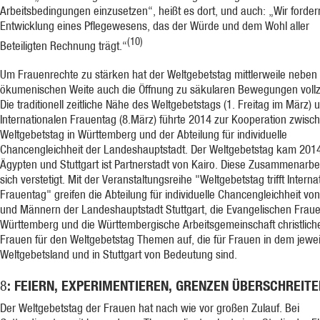
Arbeitsbedingungen einzusetzen“, heißt es dort, und auch: „Wir forder
Entwicklung eines Pflegewesens, das der Würde und dem Wohl aller
(10)
Beteiligten Rechnung trägt.“
Um Frauenrechte zu stärken hat der Weltgebetstag mittlerweile neben
ökumenischen Weite auch die Öffnung zu säkularen Bewegungen voll
Die traditionell zeitliche Nähe des Weltgebetstags (1. Freitag im März)
Internationalen Frauentag (8.März) führte 2014 zur Kooperation zwis
Weltgebetstag in Württemberg und der Abteilung für individuelle
Chancengleichheit der Landeshauptstadt. Der Weltgebetstag kam 201
Ägypten und Stuttgart ist Partnerstadt von Kairo. Diese Zusammenarbei
sich verstetigt. Mit der Veranstaltungsreihe "Weltgebetstag trifft Interna
Frauentag" greifen die Abteilung für individuelle Chancengleichheit vo
und Männern der Landeshauptstadt Stuttgart, die Evangelischen Fraue
Württemberg und die Württembergische Arbeitsgemeinschaft christlich
Frauen für den Weltgebetstag Themen auf, die für Frauen in dem jewei
Weltgebetsland und in Stuttgart von Bedeutung sind.
: FEIERN, EXPERIMENTIEREN, GRENZEN ÜBERSCHREITE
8
Der Weltgebetstag der Frauen hat nach wie vor großen Zulauf. Bei