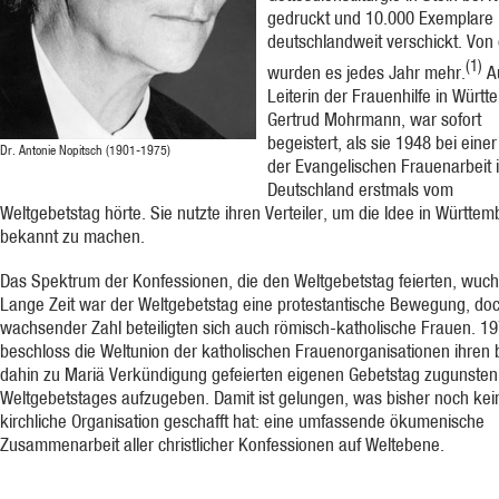
gedruckt und 10.000 Exemplare
deutschlandweit verschickt. Von
(1)
wurden es jedes Jahr mehr.
Au
Leiterin der Frauenhilfe in Württ
Gertrud Mohrmann, war sofort
begeistert, als sie 1948 bei eine
Dr. Antonie Nopitsch (1901-1975)
der Evangelischen Frauenarbeit 
Deutschland erstmals vom
Weltgebetstag hörte. Sie nutzte ihren Verteiler, um die Idee in Württem
bekannt zu machen.
Das Spektrum der Konfessionen, die den Weltgebetstag feierten, wuchs
Lange Zeit war der Weltgebetstag eine protestantische Bewegung, doc
wachsender Zahl beteiligten sich auch römisch-katholische Frauen. 1
beschloss die Weltunion der katholischen Frauenorganisationen ihren 
dahin zu Mariä Verkündigung gefeierten eigenen Gebetstag zugunsten
Weltgebetstages aufzugeben. Damit ist gelungen, was bisher noch kei
kirchliche Organisation geschafft hat: eine umfassende ökumenische
Zusammenarbeit aller christlicher Konfessionen auf Weltebene.