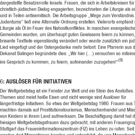
dargestellte Besatzerrolle Israels. Frauen, die sich in Arbeitskreisen fü
christlich-jüdischen Dialog engagierten, bezeichneten die Liturgie als ei
und in Teilen antisemitisch. Die Arbeitsgruppe „Wege zum Verständnis
Judentums“ ließ eine Alternativ-Ordnung erstellen. Vielerorts empfand
Liturgie als Öl im Feuer des Nahostkonfliktes. In manchen evangelisch
Gemeinden wurden, um überhaupt guten Gewissens feiern zu können,
brisante Textteile eigenständig verändert oder wurde zusätzlich ein jü
Lied eingefügt und der Ostergedanke mehr betont. Eine Pfarrerin aus
Dekanat Balingen begründete dies: „Wir hier (…) versuchen so mitein
(9)
ins Gespräch zu kommen, zu feiern, aufeinander zuzugehen!“
: AUSLÖSER FÜR INITIATIVEN
6
Der Weltgebetstag ist ein Fenster zur Welt und ein Stein des Anstoßes.
Themen sind meist heiße Eisen und nicht wenige sind Auslöser für
längerfristige Initiativen. So etwa der Weltgebetstag 1980. Frauen aus 
machten damals auf Prostitutionstourismus, Menschenhandel und Mis
von Kindern in ihrem Land aufmerksam. Die Beschäftigung damit hat d
hiesigen Weltgebetstagsfrauen dazu gebracht, mit anderen Frauengru
Stuttgart das Fraueninformationszentrum (FIZ) ins Leben zu rufen. Sei