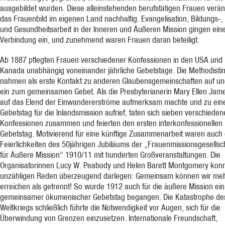
ausgebildet wurden. Diese alleinstehenden berufstätigen Frauen verä
das Frauenbild im eigenen Land nachhaltig. Evangelisation, Bildungs-, 
und Gesundheitsarbeit in der Inneren und Äußeren Mission gingen ein
Verbindung ein, und zunehmend waren Frauen daran beteiligt.
Ab 1887 pflegten Frauen verschiedener Konfessionen in den USA und 
Kanada unabhängig voneinander jährliche Gebetstage. Die Methodisti
nahmen als erste Kontakt zu anderen Glaubensgemeinschaften auf un
ein zum gemeinsamen Gebet. Als die Presbyterianerin Mary Ellen Jam
auf das Elend der Einwandererströme aufmerksam machte und zu ei
Gebetstag für die Inlandsmission aufrief, taten sich sieben verschieden
Konfessionen zusammen und feierten den ersten interkonfessionellen
Gebetstag. Motivierend für eine künftige Zusammenarbeit waren auch 
Feierlichkeiten des 50jährigen Jubiläums der „Frauenmissionsgesellsc
für Äußere Mission“ 1910/11 mit hunderten Großveranstaltungen. Die
Organisatorinnen Lucy W. Peabody und Helen Barett Montgomery konn
unzähligen Reden überzeugend darlegen: Gemeinsam können wir me
erreichen als getrennt! So wurde 1912 auch für die äußere Mission ein
gemeinsamer ökumenischer Gebetstag begangen. Die Katastrophe des
Weltkriegs schließlich führte die Notwendigkeit vor Augen, sich für die
Überwindung von Grenzen einzusetzen. Internationale Freundschaft,