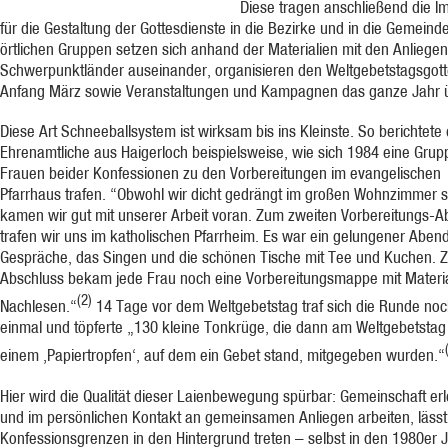
Diese tragen anschließend die I
für die Gestaltung der Gottesdienste in die Bezirke und in die Gemeind
örtlichen Gruppen setzen sich anhand der Materialien mit den Anliegen
Schwerpunktländer auseinander, organisieren den Weltgebetstagsgott
Anfang März sowie Veranstaltungen und Kampagnen das ganze Jahr 
Diese Art Schneeballsystem ist wirksam bis ins Kleinste. So berichtete 
Ehrenamtliche aus Haigerloch beispielsweise, wie sich 1984 eine Grup
Frauen beider Konfessionen zu den Vorbereitungen im evangelischen
Pfarrhaus trafen. “Obwohl wir dicht gedrängt im großen Wohnzimmer 
kamen wir gut mit unserer Arbeit voran. Zum zweiten Vorbereitungs-
trafen wir uns im katholischen Pfarrheim. Es war ein gelungener Abend
Gespräche, das Singen und die schönen Tische mit Tee und Kuchen. 
Abschluss bekam jede Frau noch eine Vorbereitungsmappe mit Materi
(2)
Nachlesen.“
14 Tage vor dem Weltgebetstag traf sich die Runde no
einmal und töpferte „130 kleine Tonkrüge, die dann am Weltgebetstag
einem ‚Papiertropfen‘, auf dem ein Gebet stand, mitgegeben wurden.“
Hier wird die Qualität dieser Laienbewegung spürbar: Gemeinschaft er
und im persönlichen Kontakt an gemeinsamen Anliegen arbeiten, lässt
Konfessionsgrenzen in den Hintergrund treten – selbst in den 1980er 