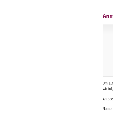
Anm
Um auf
wir fo
Anrede
Name,