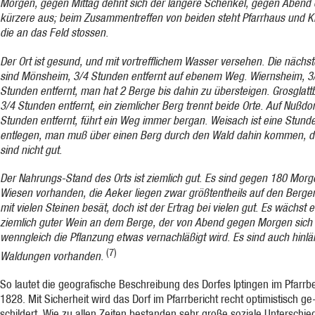
Morgen, gegen Mittag dehnt sich der längere Schenkel, gegen Abend 
kürzere aus; beim Zusammentref­fen von beiden steht Pfarrhaus und K
die an das Feld stos­sen.
Der Ort ist gesund, und mit vortrefflichem Wasser versehen. Die nächst
sind Mönsheim, 3/4 Stunden entfernt auf ebenem Weg. Wiernsheim, 3
Stunden entfernt, man hat 2 Berge bis dahin zu übersteigen. Grosglatt
3/4 Stunden entfernt, ein ziemlicher Berg trennt beide Orte. Auf Nußdor
Stunden entfernt, führt ein Weg immer bergan. Weisach ist eine Stund
entlegen, man muß über einen Berg durch den Wald dahin kommen, 
sind nicht gut.
Der Nahrungs-Stand des Orts ist ziemlich gut. Es sind gegen 180 Morg
Wiesen vorhanden, die Aeker liegen zwar größtentheils auf den Bergen
mit vielen Steinen besät, doch ist der Ertrag bei vielen gut. Es wächst e
ziemlich guter Wein an dem Berge, der von Abend gegen Morgen sich 
wenngleich die Pflanzung etwas vernachläßigt wird. Es sind auch hinlä
(7)
Waldungen vor­handen.
So lautet die geografische Beschreibung des Dorfes Iptingen im Pfarrbe
1828. Mit Sicherheit wird das Dorf im Pfarrbericht recht optimistisch ge
schildert. Wie zu allen Zeiten bestanden sehr große soziale Unterschie