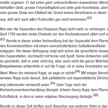
mußte zugeben:
Er hat einen ganz unbescholtenen äusserlichen Wand
lebhaften Geist, grosse Freymüthigkeit und viele gute Kenntnisse; abe
eine grosse Dosis von Eitel­keit der Grund seines Benehmens in dieser
(62)
sey, läßt sich nach allen Protocollen gar nicht verkennen.
Nun war die Separation des Ehepaars Rapp nicht mehr zu verbergen.
April 1785 wurden beide Eheleute vor den Kirchenkonvent zitiert und v
(63)
Bereits in dieser ersten Verhandlung trat der Separatist dem Pfarr
den Konventsrichtern mit einem unerschüt­terlichen Selbstbewußtsein
entgegen. Bei dieser Befragung zeigt sich schon die sprachliche Gewa
des Separatisten, durchsetzt mit Ironie und Spott. Seine Antworten wäh
so geschickt, daß er zwar nicht log, aber auch nicht die ganze Wahrhei
Beispielsweise antwortete er auf die Frage, ob er seine Grundsätze aus
(64)
Nein! Wenn ihn niemand frage, so sage er nichts!
Mit einiger Berec
verwies Rapp auch darauf, daß pietistische und separatistische Strö
(65)
eng miteinander verwandt seien.
Zwei Tage nach der
Kirchenkonventsverhandlung übergab Johann Georg Rapp dem Pfarrer
(66)
Schriftstück, in dem er seine religiöse Überzeugung darlegte.
Bereits zu dieser Zeit dürften auch Besucher aus anderen Orten in da