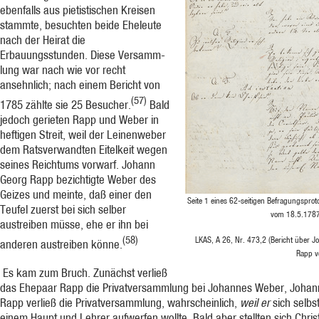
ebenfalls aus pietistischen Kreisen
stammte, besuchten beide Eheleute
nach der Heirat die
Erbauungsstunden. Diese Versamm­
lung war nach wie vor recht
ansehnlich; nach einem Bericht von
(57)
1785 zählte sie 25 Besu­cher.
Bald
jedoch gerieten Rapp und Weber in
heftigen Streit, weil der Leinenweber
dem Ratsverwandten Eitelkeit wegen
seines Reichtums vorwarf. Johann
Georg Rapp bezichtigte Weber des
Geizes und meinte, daß einer den
Seite 1 eines 62-seitigen Befragungsprot
Teufel zuerst bei sich selber
vom 18.5.1787 
austreiben müsse, ehe er ihn bei
(58)
LKAS, A 26, Nr. 473,2 (Bericht über 
anderen austreiben könne.
Rapp v
Es kam zum Bruch. Zunächst verließ
das Ehepaar Rapp die Privatversammlung bei Johannes Weber, Johan
Rapp verließ die Privatversammlung, wahrscheinlich,
weil er
sich selbs
einem Haupt und Lehrer aufwerfen wollte. Bald aber stellten sich Chris