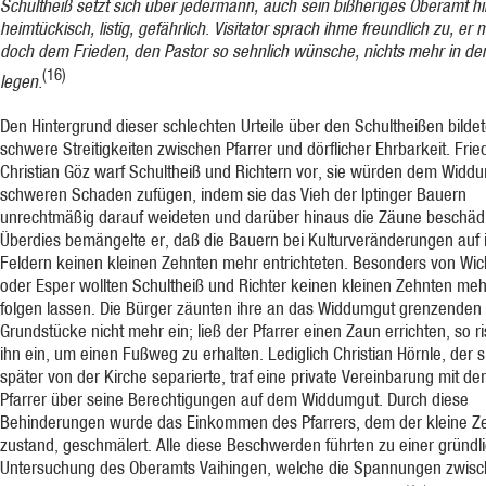
Schultheiß setzt sich über jedermann, auch sein bißheriges Oberamt hin
heimtückisch, listig, gefähr­lich. Visitator sprach ihme freundlich zu, er
doch dem Frieden, den Pastor so sehnlich wünsche, nichts mehr in d
(16)
legen.
Den Hintergrund dieser schlechten Urteile über den Schultheißen bilde
schwere Streitig­keiten zwischen Pfarrer und dörflicher Ehrbarkeit. Frie
Christian Göz warf Schultheiß und Richtern vor, sie würden dem Widd
schweren Schaden zufügen, indem sie das Vieh der Iptinger Bauern
unrechtmäßig darauf weideten und dar­über hinaus die Zäune be­schäd
Überdies bemängelte er, daß die Bauern bei Kulturveränderungen auf 
Fel­dern keinen klei­nen Zehnten mehr entrichteten. Besonders von Wi
oder Esper wollten Schultheiß und Richter keinen kleinen Zehnten meh
folgen lassen. Die Bürger zäunten ihre an das Widdumgut grenzenden
Grundstücke nicht mehr ein; ließ der Pfarrer einen Zaun errichten, so r
ihn ein, um einen Fußweg zu erhalten. Lediglich Christian Hörnle, der s
später von der Kirche separierte, traf eine private Vereinbarung mit d
Pfarrer über seine Berechtigun­gen auf dem Widdumgut. Durch diese
Behinderungen wurde das Einkom­men des Pfarrers, dem der kleine Z
zustand, geschmälert. Alle diese Beschwerden führten zu einer gründl
Untersuchung des Oberamts Vaihingen, welche die Span­nungen zwi­s