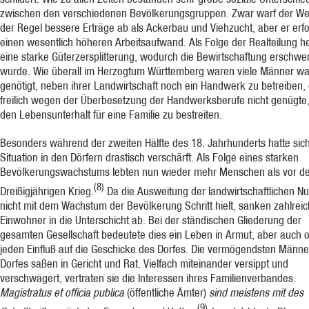
zwischen den ver­schiedenen Bevölkerungsgruppen. Zwar warf der We
der Regel bessere Erträge ab als Ackerbau und Viehzucht, aber er erf
einen wesentlich höheren Arbeitsaufwand. Als Folge der Realteilung h
eine starke Güterzersplitterung, wodurch die Bewirt­schaftung erschwer
wurde. Wie überall im Herzogtum Württemberg waren viele Männer w
genötigt, neben ih­rer Landwirtschaft noch ein Handwerk zu betreiben,
freilich wegen der Überbesetzung der Handwerksberufe nicht genügte
den Lebensunterhalt für eine Familie zu bestreiten.
Besonders während der zweiten Hälfte des 18. Jahrhunderts hatte sich
Situation in den Dörfern drastisch verschärft. Als Folge eines starken
Bevölkerungswachstums lebten nun wieder mehr Menschen als vor d
(8)
Dreißigjährigen Krieg.
Da die Ausweitung der landwirt­schaftlichen Nu
nicht mit dem Wachstum der Bevölkerung Schritt hielt, sanken zahl­rei
Einwohner in die Unterschicht ab. Bei der stän­dischen Gliederung der
gesamten Ge­sellschaft bedeutete dies ein Leben in Armut, aber auch 
jeden Einfluß auf die Geschicke des Dorfes. Die vermögendsten Männe
Dorfes saßen in Gericht und Rat. Vielfach mit­einander versippt und
verschwägert, vertraten sie die Interessen ihres Familienverbandes.
Magistratus et officia publica
(öffentliche Ämter)
sind meistens mit des
(9)