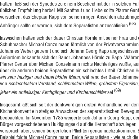
hätten, ließ sich der Synodus zu einem Bescheid mit der in solchen Fäl
üblichen Empfehlung herbei. Mit Sanftmut und Liebe sollte Pfarrer Gen
versuchen, das Ehepaar Rapp von seinen irrigen Ansichten abzubringe
(68)
Anhänger sollte er warnen, sich dem Separatisten anzuschließen.
Inzwischen hatten sich der Bauer Christian Hörnle mit seiner Frau und 
Schuhmacher Mi­chael Conzelmann förmlich von der Privatversammlun
Johannes Weber getrennt und sich Johann Georg Rapp angeschlossen
Außerdem bekannte sich der Bauer Johannes Hörnle zu Rapp. Währe
Pfarrer Genter über Michael Conzelmann nichts Nachteiliges wußte, äu
über die anderen beiden Separatisten ein schlechtes Urteil. Christian H
ein sehr ha­stiger und dabei blöder Mann
, während der Bauer Johanne
von
schlechtestem Ver­stand, schlimmstem Willen, gröbstem Eigensinn,
(69)
jeher ein unfleissiger Kirchgänger und Kirchenschläfer
sei.
Insgesamt läßt sich seit der denkwürdigen ersten Verhandlung vor de
Kirchenkonvent ein stetiges Anwachsen der separatistischen Bewegu
beobachten. Im November 1785 weigerte sich Johann Georg Rapp, den
Bürger vorgeschriebenen Huldigungseid auf die Herrschaft abzulegen. 
versprach aber, seinen bürgerlichen Pflichten genau nachzukommen.
Beispiel folgte Michael Conzelmann. Beide Separatisten - wie auch die