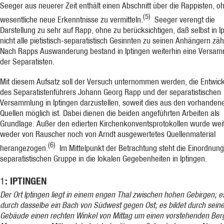
Seeger aus neuerer Zeit enthält einen Abschnitt über die Rappisten, o
(5)
wesentliche neue Erkenntnisse zu vermitteln.
Seeger verengt die
Darstellung zu sehr auf Rapp, ohne zu berücksichtigen, daß selbst in I
nicht alle pietistisch-separatistisch Gesinnten zu seinen Anhängern zäh
Nach Rapps Auswanderung bestand in Iptingen weiterhin eine Versa
der Separatisten.
Mit diesem Aufsatz soll der Versuch unternommen werden, die Entwic
des Separatistenführers Johann Georg Rapp und der separatistischen
Versammlung in Iptingen darzustellen, soweit dies aus den vorhanden
Quellen möglich ist. Dabei dienen die beiden angeführten Arbeiten als
Grundlage. Außer den edierten Kirchenkonventsprotokollen wurde wei
weder von Rauscher noch von Arndt ausgewertetes Quellenmaterial
(6)
herangezogen.
Im Mittelpunkt der Betrachtung steht die Einordnung
separatistischen Gruppe in die lokalen Gegebenheiten in Iptingen.
: IPTINGEN
1
Der Ort Iptingen liegt in einem engen Thal zwischen hohen Ge­birgen; es
durch das­selbe ein Bach von Südwest gegen Ost; es bildet durch sein
Gebäude einen rechten Winkel von Mittag um einen vorstehenden Ber