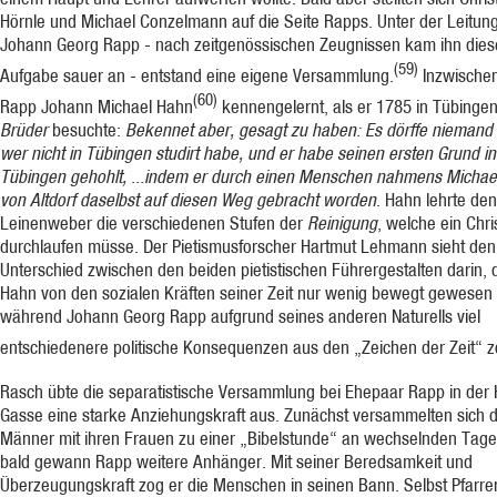
Hörnle und Michael Conzelmann auf die Seite Rapps. Unter der Leitun
Johann Georg Rapp - nach zeitgenössischen Zeugnissen kam ihn dies
(59)
Aufgabe sauer an - entstand eine eigene Versammlung.
Inzwischen
(60)
Rapp Johann Michael Hahn
kennengelernt, als er 1785 in Tübinge
Brüder
besuchte:
Bekennet aber, gesagt zu haben: Es dörffe niemand 
wer nicht in Tübingen studirt habe, und er habe seinen er­sten Grund in
Tübingen gehohlt, ...indem er durch einen Menschen nahmens Michae
von Altdorf daselbst auf diesen Weg gebracht worden
. Hahn lehrte den
Leinen­weber die verschiedenen Stufen der
Reinigung
, welche ein Chri
durchlaufen müsse. Der Pietismusforscher Hartmut Lehmann sieht den
Unterschied zwischen den beiden pietistischen Führergestalten darin, 
Hahn von den sozialen Kräften seiner Zeit nur wenig bewegt gewesen 
während Johann Georg Rapp aufgrund seines anderen Naturells viel
entschiedenere politische Konsequenzen aus den „Zeichen der Zeit“ z
Rasch übte die separatistische Versammlung bei Ehepaar Rapp in der 
Gasse eine starke Anziehungskraft aus. Zunächst versammelten sich d
Männer mit ihren Frauen zu einer „Bibelstunde“ an wechselnden Tage
bald gewann Rapp weitere Anhänger. Mit seiner Beredsamkeit und
Überzeugungskraft zog er die Menschen in seinen Bann. Selbst Pfar­re