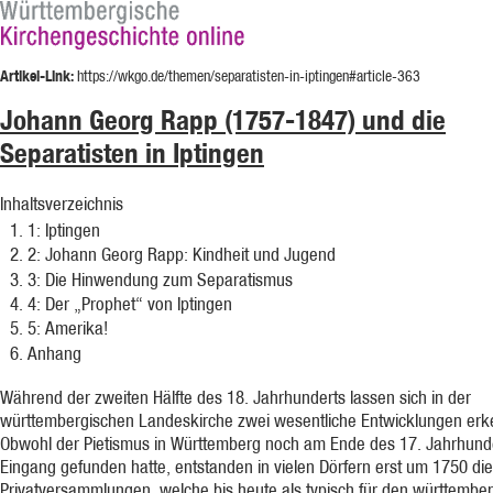
Artikel-Link:
https://wkgo.de/themen/separatisten-in-iptingen#article-363
Johann Georg Rapp (1757-1847) und die
Separatisten in Iptingen
Inhaltsverzeichnis
1
: Iptingen
2
: Johann Georg Rapp: Kindheit und Jugend
3
: Die Hinwendung zum Separatismus
4
: Der „Prophet“ von Iptingen
5
: Amerika!
Anhang
Während der zweiten Hälfte des 18. Jahrhunderts lassen sich in der
württembergischen Landeskirche zwei wesentliche Entwicklungen erk
Obwohl der Pietismus in Württemberg noch am Ende des 17. Jahrhund
Eingang gefunden hatte, entstanden in vielen Dörfern erst um 1750 die
Privatversammlungen, welche bis heute als typisch für den württembe