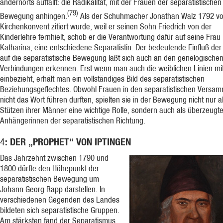
andernorts auffällt: die Radikalität, mit der Frauen der separatistischen
(79)
Bewegung anhingen.
Als der Schuhmacher Jonathan Walz 1792 vo
Kirchenkonvent zitiert wurde, weil er seinen Sohn Friedrich von der
Kinderlehre fernhielt, schob er die Verantwortung dafür auf seine Frau
Katharina, eine entschiedene Separatistin. Der bedeutende Einfluß de
auf die separatistische Bewegung läßt sich auch an den genelogische
Verbindungen erkennen. Erst wenn man auch die weiblichen Linien mi
einbezieht, erhält man ein vollständiges Bild des separatistischen
Beziehungsgeflechtes. Obwohl Frauen in den separatistischen Versa
nicht das Wort führen durften, spielten sie in der Bewegung nicht nur a
Stützen ihrer Männer eine wichtige Rolle, sondern auch als überzeugt
Anhängerinnen der separatistischen Richtung.
: DER „PROPHET“ VON IPTINGEN
4
Das Jahrzehnt zwischen 1790 und
1800 dürfte den Höhepunkt der
separatistischen Bewegung um
Johann Georg Rapp darstellen. In
verschiedenen Gegenden des Landes
bildeten sich separatistische Gruppen.
Am stärksten fand der Separatismus