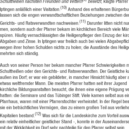
Schultheißen nächsten Freunden und Vettern
besetzt
, klagte Pfarrer
(10)
Iptingen anläß­lich einer Visitation.
Anhand des erhaltenen Bürgerb
lassen sich die engen verwandtschaftlichen Beziehungen zwischen de
(11)
Gerichts- und Ratsverwandten nachweisen.
Darunter litten nicht nu
men, son­dern auch der Pfarrer bekam im kirchlichen Bereich viele Mä
spüren. Häufig vernach­lässigten die Heiligenpfleger den Einzug der kir
Abgaben und Zinse. In Iptingen war freilich auch bei vielen Abgabepflic
wegen ihrer hohen Schulden nichts zu holen; die Ausstände des Heilig
mehrten sich ständig.
Auch von seiner Person her bekam mancher Pfarrer Schwierigkeiten 
Schultheißen oder den Gerichts- und Ratsverwandten. Der Geistliche 
außen ins Dorf; er war ein gebildeter, in man­cher Hinsicht häufig aber
etwas weltfremder Mann. Die meisten Pfar­rer hatten seit ihrer Jugend
kirchliche Bildungsanstalten besucht, die ihnen eine eigene Prä­gung v
hatten: die Seminare und das Tübinger Stift. Viele kamen selbst aus e
Pfarrhaus, waren mit einer Pfarrerstochter verheiratet. In der Regel b
sie ein beträchtli­ches Vermögen, das zu einem großen Teil aus verlie­
(12)
Kapitalien bestand.
Was sich für die Landeskirche zum Vor­teil ausw
ein relativ einheitlicher geistlicher Stand -, konnte in der Auseinander
mit der Wirklichkeit im Dorf sehr nachteilig für den Pfarrer selbst sein.