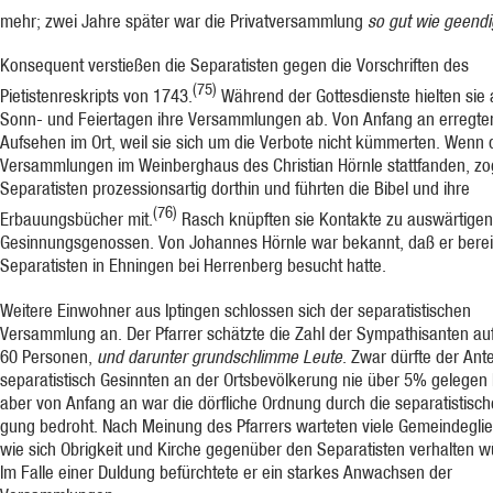
mehr; zwei Jahre später war die Privatver­sammlung
so gut wie geendi
Konsequent verstießen die Separatisten gegen die Vorschriften des
(75)
Pietistenreskripts von 1743.
Während der Gottesdienste hielten sie 
Sonn- und Feiertagen ihre Versammlungen ab. Von Anfang an erregten
Aufsehen im Ort, weil sie sich um die Verbote nicht kümmerten. Wenn 
Versammlungen im Weinberghaus des Christian Hörnle stattfanden, zo
Separatisten prozessionsartig dorthin und führten die Bibel und ihre
(76)
Erbauungsbücher mit.
Rasch knüpften sie Kontakte zu auswärtigen
Gesinnungsgenossen. Von Johannes Hörnle war bekannt, daß er berei
Separatisten in Ehningen bei Herrenberg besucht hatte.
Weitere Einwohner aus Iptingen schlossen sich der separatistischen
Versammlung an. Der Pfarrer schätzte die Zahl der Sympathisanten auf
60 Personen,
und darunter grund­schlimme Leute
. Zwar dürfte der Ante
separatistisch Gesinnten an der Ortsbevölkerung nie über 5% gelegen
aber von Anfang an war die dörfliche Ordnung durch die separatistisc
gung bedroht. Nach Meinung des Pfarrers warteten viele Gemeindeglie
wie sich Ob­rigkeit und Kirche gegenüber den Separatisten verhalten 
Im Falle einer Duldung be­fürchtete er ein starkes Anwachsen der