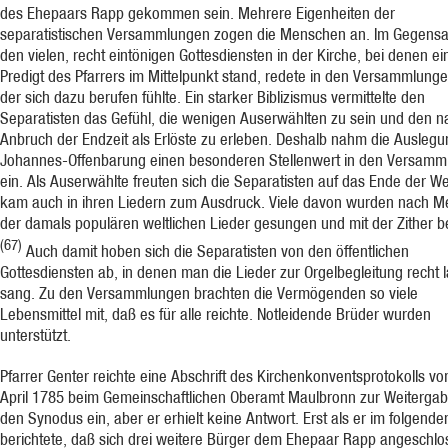
des Ehepaars Rapp gekommen sein. Mehrere Eigenheiten der
separatistischen Versammlungen zogen die Menschen an. Im Gegensa
den vielen, recht eintönigen Gottesdiensten in der Kirche, bei denen ei
Predigt des Pfarrers im Mittelpunkt stand, redete in den Versammlungen
der sich dazu berufen fühlte. Ein starker Biblizismus vermittelte den
Separatisten das Ge­fühl, die wenigen Auserwählten zu sein und den 
Anbruch der Endzeit als Erlöste zu er­leben. Deshalb nahm die Auslegu
Johannes-Offenbarung einen besonderen Stellenwert in den Versamm
ein. Als Auserwählte freuten sich die Separatisten auf das Ende der Wel
kam auch in ihren Liedern zum Ausdruck. Viele davon wurden nach M
der damals populären weltlichen Lieder gesungen und mit der Zither be
(67)
Auch damit hoben sich die Separatisten von den öffentlichen
Gottesdiensten ab, in denen man die Lieder zur Orgelbegleitung recht
sang. Zu den Versammlungen brachten die Vermögenden so viele
Lebensmittel mit, daß es für alle reichte. Notleidende Brüder wurden
unterstützt.
Pfarrer Genter reichte eine Abschrift des Kirchenkonventsprotokolls vo
April 1785 beim Gemeinschaftlichen Oberamt Maulbronn zur Weiterga
den Synodus ein, aber er erhielt keine Antwort. Erst als er im folgende
berichtete, daß sich drei weitere Bürger dem Ehe­paar Rapp angeschl