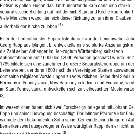
Pietismus gelten. Gegen das Jahrhundertende kam dann eine starke
separatistische Richtung auf, mit der sich Staat und Kirche konfrontier
Viele Menschen wand¬ten sich dieser Richtung zu, um ihren Glauben
(1)
außerhalb der Kirche zu leben.
Einer der bedeutendsten Separatistenführer war der Leinenweber Jo
Georg Rapp aus Iptingen. Er entwickelte eine so starke Anziehungskraf
die Zahl seiner Anhänger im Her-zogtum Württemberg selbst von
Außenstehenden auf 10000 bis 12000 Personen geschätzt wurde. Seit
1785 bildete sich eine zunehmend größere Separatistengruppe um de
Leinenweber, der dann 1803 nach den Vereinigten Staaten auswande
dort seine religiösen Vorstellungen zu verwirklichen. Seine drei Siedlu
Harmony in Pennsylvania, New Harmony in Indiana und Economy, wie
im Staat Pennsylvania, entwickelten sich zu vielbesuchten Musterwirts
(2)
Im wesentlichen haben sich zwei Forscher grundlegend mit Johann Ge
Rapp und seiner Bewegung beschäftigt. Der Iptinger Pfarrer Viktor Ra
widmete dem bekanntesten Sohn seiner Gemeinde einen längeren Aufs
bemerkenswert ausgewogener Weise würdigt er Rapp, den er nicht nu
(3)