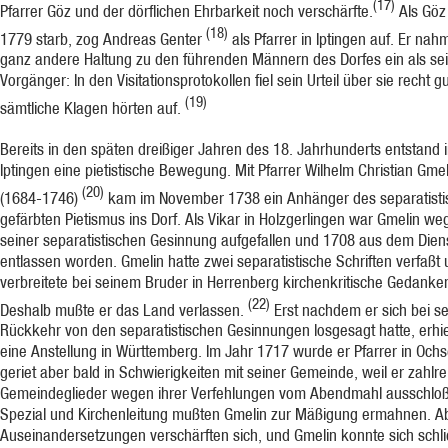
(17)
Pfarrer Göz und der dörflichen Ehrbarkeit noch verschärfte.
Als Göz
(18)
1779 starb, zog Andreas Genter
als Pfarrer in Iptingen auf. Er nah
ganz andere Haltung zu den führenden Männern des Dorfes ein als se
Vorgänger: In den Visitationspro­tokollen fiel sein Urteil über sie recht g
(19)
sämtliche Klagen hörten auf.
Bereits in den späten dreißiger Jahren des 18. Jahrhunderts entstand 
Iptingen eine pietistische Bewegung. Mit Pfarrer Wilhelm Chri­stian Gmel
(20)
(1684-1746)
kam im November 1738 ein Anhänger des separatisti
gefärbten Pietismus ins Dorf. Als Vikar in Holzgerlingen war Gmelin we
seiner separatistischen Gesinnung aufgefallen und 1708 aus dem Dien
entlassen worden. Gmelin hatte zwei separatistische Schriften verfaßt
verbreitete bei seinem Bruder in Herrenberg kirchenkritische Gedanke
(22)
Deshalb mußte er das Land verlassen.
Erst nachdem er sich bei se
Rückkehr von den separatisti­schen Gesinnungen losgesagt hatte, erhie
eine Anstellung in Württemberg. Im Jahr 1717 wurde er Pfarrer in Och
geriet aber bald in Schwierigkeiten mit seiner Gemeinde, weil er zahlre
Gemeindeglieder wegen ihrer Verfehlungen vom Abendmahl ausschloß
Spezial und Kirchenleitung mußten Gmelin zur Mäßigung ermahnen. Ab
Auseinander­setzungen verschärften sich, und Gmelin konnte sich schli