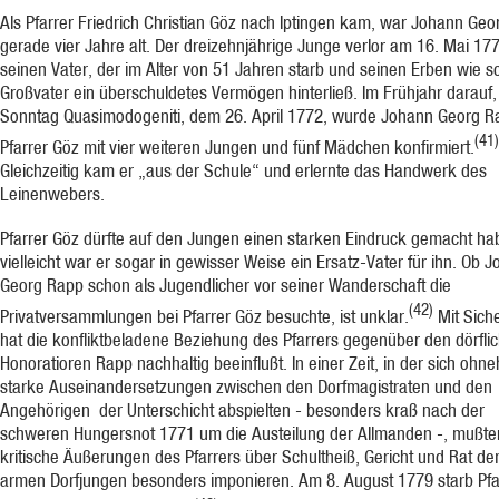
Als Pfar­rer Friedrich Christian Göz nach Iptingen kam, war Johann Ge
ge­rade vier Jahre alt. Der dreizehnjährige Junge verlor am 16. Mai 17
seinen Va­ter, der im Alter von 51 Jahren starb und seinen Erben wie s
Großvater ein überschuldetes Vermögen hinter­ließ. Im Frühjahr darauf
Sonntag Quasimodogeniti, dem 26. April 1772, wurde Johann Georg R
(41)
Pfarrer Göz mit vier weiteren Jungen und fünf Mädchen konfirmiert.
Gleichzeitig kam er „aus der Schule“ und erlernte das Handwerk des
Leinenwebers.
Pfarrer Göz dürfte auf den Jungen einen starken Eindruck gemacht ha
vielleicht war er sogar in gewisser Weise ein Ersatz-Vater für ihn. Ob 
Georg Rapp schon als Jugendlicher vor seiner Wanderschaft die
(42)
Privatversammlungen bei Pfarrer Göz besuchte, ist unklar.
Mit Siche
hat die konfliktbeladene Be­ziehung des Pfar­rers gegenüber den dörfli
Honoratioren Rapp nachhaltig beein­flußt. In einer Zeit, in der sich ohne
starke Auseinanderset­zungen zwischen den Dorfmagistraten und den
Angehörigen der Un­terschicht abspielten - besonders kraß nach der
schweren Hungers­not 1771 um die Austeilung der Allmanden -, mußte
kritische Äuße­rungen des Pfar­rers über Schultheiß, Gericht und Rat d
armen Dorfjungen besonders imponieren. Am 8. August 1779 starb Pfa