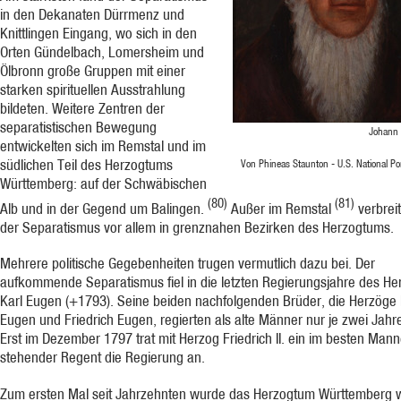
in den Dekanaten Dürrmenz und
Knittlingen Eingang, wo sich in den
Orten Gündelbach, Lomersheim und
Ölbronn große Gruppen mit einer
starken spirituellen Ausstrahlung
bildeten. Weitere Zentren der
separatistischen Bewegung
Johann
entwickelten sich im Remstal und im
südlichen Teil des Herzogtums
Von Phineas Staunton - U.S. National Port
Württemberg: auf der Schwäbischen
(80)
(81)
Alb und in der Gegend um Balingen.
Außer im Remstal
verbreit
der Separatismus vor allem in grenznahen Bezirken des Herzogtums.
Mehrere politische Gegebenheiten trugen vermutlich dazu bei. Der
aufkommende Separatismus fiel in die letzten Regierungsjahre des He
Karl Eugen (+1793). Seine beiden nachfolgenden Brüder, die Herzöge
Eugen und Friedrich Eugen, regierten als alte Männer nur je zwei Jahre
Erst im Dezember 1797 trat mit Herzog Friedrich II. ein im besten Mann
stehender Regent die Regierung an.
Zum ersten Mal seit Jahrzehnten wurde das Herzogtum Württemberg 