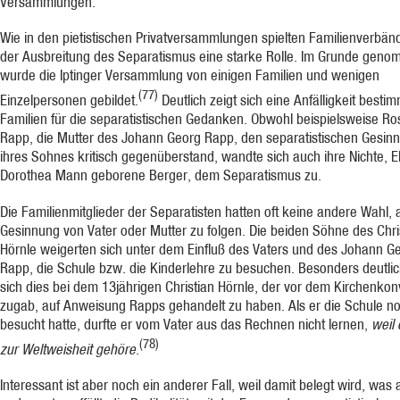
Versammlungen.
Wie in den pietistischen Privatversammlungen spielten Familienverbän
der Ausbreitung des Separatismus eine starke Rolle. Im Grunde gen
wurde die Iptinger Versammlung von einigen Familien und wenigen
(77)
Einzelpersonen gebildet.
Deutlich zeigt sich eine Anfäl­ligkeit besti
Familien für die separatistischen Gedanken. Obwohl beispielsweise Ro
Rapp, die Mutter des Johann Georg Rapp, den separatistischen Gesin
ihres Sohnes kri­tisch gegenüberstand, wandte sich auch ihre Nichte, E
Dorothea Mann geborene Berger, dem Separatismus zu.
Die Familienmitglieder der Separatisten hatten oft keine andere Wahl, 
Gesinnung von Vater oder Mutter zu folgen. Die beiden Söhne des Chri
Hörnle weigerten sich unter dem Einfluß des Vaters und des Johann G
Rapp, die Schule bzw. die Kinderlehre zu besuchen. Besonders deutlic
sich dies bei dem 13jährigen Christian Hörnle, der vor dem Kirchenkon
zugab, auf Anweisung Rapps gehandelt zu haben. Als er die Schule n
besucht hatte, durfte er vom Vater aus das Rechnen nicht lernen,
weil
(78)
zur Weltweisheit gehöre
.
Interessant ist aber noch ein anderer Fall, weil damit belegt wird, was