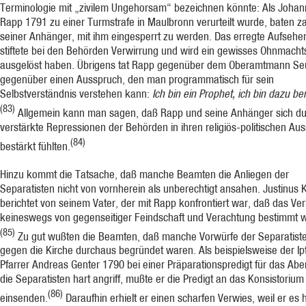
Terminologie mit „zivilem Ungehorsam“ bezeichnen könnte: Als Joha
Rapp 1791 zu einer Turmstrafe in Maulbronn verurteilt wurde, baten z
seiner Anhänger, mit ihm eingesperrt zu werden. Das erregte Aufsehen
stiftete bei den Behörden Verwirrung und wird ein gewisses Ohnmacht
ausgelöst haben. Übrigens tat Rapp gegenüber dem Oberamtmann Se
gegenüber einen Ausspruch, den man programmatisch für sein
Selbstverständnis verstehen kann:
Ich bin ein Prophet, ich bin dazu be
(83)
Allgemein kann man sagen, daß Rapp und seine Anhänger sich d
verstärkte Repressionen der Behörden in ihren religiös-politischen Au
(84)
bestärkt fühlten.
Hinzu kommt die Tatsache, daß manche Beamten die Anliegen der
Separatisten nicht von vornherein als unberechtigt ansahen. Justinus 
berichtet von seinem Vater, der mit Rapp konfrontiert war, daß das Ver
keineswegs von gegenseitiger Feindschaft und Verachtung bestimmt w
(85)
Zu gut wußten die Beamten, daß manche Vorwürfe der Separatist
gegen die Kirche durchaus begründet waren. Als beispielsweise der Ip
Pfarrer Andreas Genter 1790 bei einer Präparationspredigt für das Ab
die Separatisten hart angriff, mußte er die Predigt an das Konsistorium
(86)
einsenden.
Daraufhin erhielt er einen scharfen Verwies, weil er es 