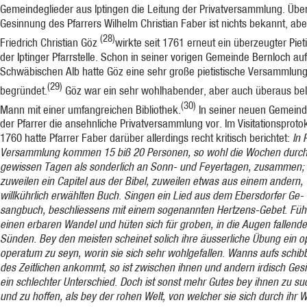
Gemeindeglieder aus Iptingen die Leitung der Privatversammlung. Über
Gesinnung des Pfarrers Wilhelm Christian Faber ist nichts bekannt, abe
(28)
Friedrich Christian Göz
wirkte seit 1761 erneut ein überzeugter Pieti
der Iptinger Pfarrstelle. Schon in seiner vo­rigen Gemeinde Bernloch au
Schwäbischen Alb hatte Göz eine sehr große pietistische Versammlun
(29)
begründet.
Göz war ein sehr wohl­habender, aber auch überaus be
(30)
Mann mit einer umfangreichen Bibliothek.
In seiner neuen Gemeind
der Pfarrer die an­sehnliche Privatversammlung vor. Im Visitationsproto
1760 hatte Pfarrer Faber darüber allerdings recht kritisch berichtet:
In 
Versammlung kommen 15 biß 20 Personen, so wohl die Wochen durch
gewissen Tagen als sonderlich an Sonn- und Feyertagen, zusammen; 
zuweilen ein Capitel aus der Bibel, zuweilen etwas aus einem andern,
willkührlich erwählten Buch. Singen ein Lied aus dem Ebersdorfer Ge­
sangbuch, beschliessens mit einem sogenannten Hertzens-Gebet. Füh
einen erbaren Wandel und hüten sich für groben, in die Augen fallend
Sünden. Bey den meisten scheinet solich ihre äusserliche Übung ein o
operatum zu seyn, worin sie sich sehr wohlgefallen. Wanns aufs schib
des Zeitlichen ankommt, so ist zwischen ihnen und andern irdisch Ges
ein schlechter Unterschied. Doch ist sonst mehr Gutes bey ihnen zu su
und zu hoffen, als bey der rohen Welt, von welcher sie sich durch ihr 