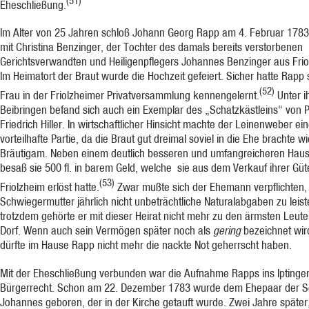
(51)
Eheschließung.
Im Alter von 25 Jahren schloß Johann Georg Rapp am 4. Februar 1783
mit Christina Benzinger, der Tochter des damals bereits verstorbenen
Gerichtsverwandten und Heiligenpflegers Johannes Benzinger aus Frio
Im Heimatort der Braut wurde die Hochzeit gefeiert. Sicher hatte Rapp 
(52)
Frau in der Friolzheimer Privatversammlung kennengelernt.
Unter i
Beibringen befand sich auch ein Exemplar des „Schatzkästleins“ von P
Friedrich Hiller. In wirtschaft­licher Hin­sicht machte der Leinenweber ei
vorteilhafte Partie, da die Braut gut dreimal soviel in die Ehe brachte w
Bräutigam. Neben einem deutlich besseren und umfangrei­cheren Haus
besaß sie 500 fl. in barem Geld, welche sie aus dem Verkauf ihrer Güte
(53)
Friolzheim erlöst hatte.
Zwar mußte sich der Ehemann verpflichten, 
Schwiegermut­ter jährlich nicht unbeträchtliche Naturalabgaben zu leist
trotzdem gehörte er mit dieser Heirat nicht mehr zu den ärmsten Leut
Dorf. Wenn auch sein Vermögen später noch als
gering
bezeichnet wir
dürfte im Hause Rapp nicht mehr die nackte Not geherrscht haben.
Mit der Eheschließung verbunden war die Aufnahme Rapps ins Iptinge
Bürgerrecht. Schon am 22. Dezember 1783 wurde dem Ehepaar der 
Johannes geboren, der in der Kirche getauft wurde. Zwei Jahre später