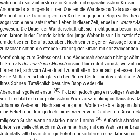
während dieser Zeit erstmals in Kontakt mit separatistischen Krei­sen.
Andererseits ist nirgends in den Quellen die Wanderschaft als auslöse
Moment für die Trennung von der Kirche angegeben. Rapp selbst beri
sogar von einem lasterhaften Leben in dieser Zeit; er sei ein
wahrer As
gewesen. Die Dauer der Wanderschaft läßt sich nicht genau bestimme
den Jahren in der Fremde kehrte der junge Weber in sein Heimatdorf 
um dort seinen Beruf auszuüben. Nach seiner eigenen Aussage konnte
zunächst nicht an die strenge Ordnung der Kirche mit der zwingenden
Verpflichtung zum Gottesdienst- und Abendmahlsbesuch nicht gewöhn
Er kam als
der unartigste Mensch
in sein Heimatdorf zurück, worauf i
Pfarrer riet, sich vom Abendmahl zu enthalten, bis er sich gebessert h
Seine Mutter entschuldigte sich bei Pfarrer Genter für das lasterhafte V
ihres Sohnes. Tatsächlich besuchte Rapp wieder die
(49)
Abendmahlsgottesdienste.
Plötzlich jedoch ging ein völliger Wande
vor. Er schloß sich der pietistischen Privat­versammlung im Haus des B
Johannes Weber an. Nach seinen eigenen Worten erlebte Rapp im Jah
eine Bekehrung, kam jedoch immer wieder vom Glauben ab. Ausdruck
(50)
religiö­sen Suche war eine starke innere Unruhe.
Äußerlich standen
Erlebnisse vielleicht auch im Zusammenhang mit des Wahl seiner Braut
Jedenfalls fällt das endgültige Bekehrungser­lebnis in das Jahr seiner