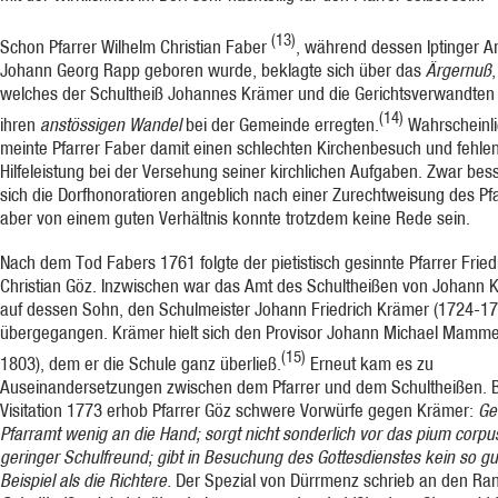
(13)
Schon Pfarrer Wilhelm Christian Faber
, während dessen Iptinger A
Johann Georg Rapp geboren wurde, beklagte sich über das
Ärgernuß
,
welches der Schultheiß Johannes Krämer und die Ge­richtsverwandten
(14)
ihren
anstössigen Wandel
bei der Gemeinde er­regten.
Wahrscheinli
meinte Pfarrer Faber damit einen schlechten Kirchenbesuch und fehle
Hilfeleistung bei der Verse­hung seiner kirchlichen Aufgaben. Zwar bes
sich die Dorfho­noratioren angeblich nach einer Zurechtweisung des Pfa
aber von einem guten Verhältnis konnte trotzdem keine Rede sein.
Nach dem Tod Fabers 1761 folgte der pieti­stisch gesinnte Pfarrer Fried
Christian Göz. Inzwischen war das Amt des Schultheißen von Johann 
auf dessen Sohn, den Schulmeister Johann Friedrich Krämer (1724-17
übergegangen. Krämer hielt sich den Provisor Johann Michael Mamme
(15)
1803), dem er die Schule ganz überließ.
Erneut kam es zu
Auseinandersetzungen zwi­schen dem Pfarrer und dem Schultheißen. B
Visi­tation 1773 erhob Pfarrer Göz schwere Vorwürfe gegen Krämer:
Ge
Pfarr­amt wenig an die Hand; sorgt nicht sonderlich vor das pium corpus;
geringer Schulfreund; gibt in Be­suchung des Gottesdienstes kein so gu
Beispiel als die Richtere.
Der Spezial von Dürrmenz schrieb an den Ra