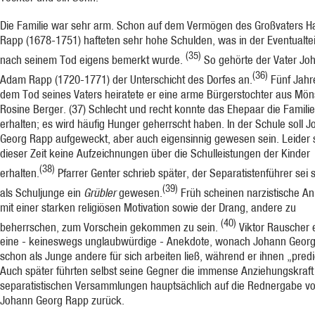
Die Familie war sehr arm. Schon auf dem Vermögen des Großvaters H
Rapp (1678-1751) hafteten sehr hohe Schulden, was in der Even­tualte
(35)
nach seinem Tod eigens be­merkt wurde.
So gehörte der Vater Jo
(36)
Adam Rapp (1720-1771) der Unterschicht des Dorfes an.
Fünf Jahr
dem Tod seines Vaters heiratete er eine arme Bür­gerstochter aus Mö
Rosine Berger.
(37)
Schlecht und recht konnte das Ehepaar die Familie
erhalten; es wird häufig Hunger ge­herrscht haben. In der Schule soll 
Georg Rapp aufgeweckt, aber auch eigensinnig gewesen sein. Leider 
dieser Zeit keine Aufzeichnungen über die Schulleistungen der Kinder
(38)
erhalten.
Pfarrer Genter schrieb später, der Separatistenführer sei
(39)
als Schuljunge ein
Grübler
gewesen.
Früh scheinen narzistische An­
mit einer starken religiösen Motivation sowie der Drang, andere zu
(40)
beherrschen, zum Vorschein gekommen zu sein.
Viktor Rauscher e
eine - keineswegs unglaubwürdige - Anekdote, wonach Johann Geor
schon als Junge andere für sich arbeiten ließ, während er ihnen „predi
Auch später führten selbst seine Gegner die immense Anziehungskraft
separa­tistischen Versammlungen hauptsächlich auf die Rednergabe v
Johann Georg Rapp zu­rück.