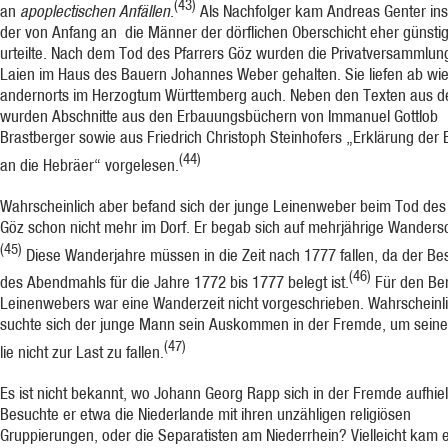
(43)
an
apoplectischen Anfällen
.
Als Nachfolger kam Andreas Genter ins
der von Anfang an die Männer der dörfli­chen Oberschicht eher günsti
urteilte. Nach dem Tod des Pfarrers Göz wurden die Privatversammlu
Laien im Haus des Bauern Johannes Weber gehalten. Sie liefen ab wi
andernorts im Herzogtum Württem­berg auch. Neben den Texten aus de
wurden Abschnitte aus den Erbauungsbüchern von Immanuel Gottlob
Brastberger sowie aus Friedrich Christoph Steinhofers „Erklärung der E
(44)
an die Hebräer“ vorgelesen.
Wahrscheinlich aber befand sich der junge Leinenweber beim Tod des 
Göz schon nicht mehr im Dorf. Er begab sich auf mehrjährige Wandersc
(45)
Diese Wanderjahre müs­sen in die Zeit nach 1777 fallen, da der Be
(46)
des Abendmahls für die Jahre 1772 bis 1777 belegt ist.
Für den Ber
Leinenwebers war eine Wanderzeit nicht vorgeschrieben. Wahrscheinl
suchte sich der junge Mann sein Auskommen in der Fremde, um seine
(47)
lie nicht zur Last zu fallen.
Es ist nicht bekannt, wo Johann Georg Rapp sich in der Fremde aufhiel
Besuchte er etwa die Niederlande mit ihren unzähligen religiösen
Gruppierungen, oder die Separatisten am Nie­derrhein? Vielleicht kam 