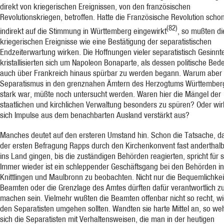
direkt von kriegerischen Ereignissen, von den französischen
Revolutionskriegen, betroffen. Hatte die Französische Revolution scho
(82)
indirekt auf die Stimmung in Württemberg eingewirkt
, so mußten d
kriegerischen Ereignisse wie eine Bestätigung der separatistischen
Endzeiterwartung wirken. Die Hoffnungen vieler separatistisch Gesinnt
kristallisierten sich um Napoleon Bonaparte, als dessen politische Bed
auch über Frankreich hinaus spürbar zu werden begann. Warum aber
Separatismus in den grenznahen Ämtern des Herzogtums Württember
stark war, müßte noch untersucht werden. Waren hier die Mängel der
staatlichen und kirchlichen Verwaltung besonders zu spüren? Oder wir
sich Impulse aus dem benachbarten Ausland verstärkt aus?
Manches deutet auf den ersteren Umstand hin. Schon die Tatsache, d
der ersten Befragung Rapps durch den Kirchenkonvent fast anderthal
ins Land gingen, bis die zuständigen Behörden reagierten, spricht für s
Immer wieder ist ein schleppender Geschäftsgang bei den Behörden in
Knittlingen und Maulbronn zu beobachten. Nicht nur die Bequemlichkei
Beamten oder die Grenzlage des Amtes dürften dafür verantwortlich z
machen sein. Vielmehr wußten die Beamten offenbar nicht so recht, wi
den Separatisten umgehen sollten. Wandten sie harte Mittel an, so we
sich die Separatisten mit Verhaltensweisen, die man in der heutigen