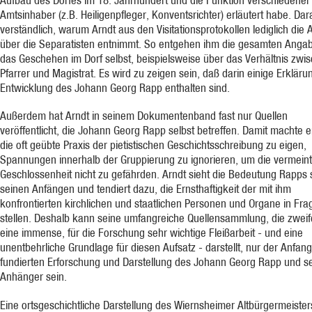
Amtsinhaber (z.B. Heiligenpfleger, Konventsrichter) erläutert habe. Dar
verständlich, warum Arndt aus den Visitationsprotokollen lediglich die
über die Separatisten entnimmt. So entgehen ihm die gesamten Anga
das Geschehen im Dorf selbst, beispielsweise über das Verhältnis zwi
Pfarrer und Magistrat. Es wird zu zeigen sein, daß darin einige Erkläru
Entwicklung des Johann Georg Rapp enthalten sind.
Außerdem hat Arndt in seinem Dokumentenband fast nur Quellen
veröffentlicht, die Johann Georg Rapp selbst betreffen. Damit machte e
die oft geübte Praxis der pietistischen Geschichtsschreibung zu eigen,
Spannungen innerhalb der Gruppierung zu ignorieren, um die vermeint
Geschlossenheit nicht zu gefährden. Arndt sieht die Bedeutung Rapps 
seinen Anfängen und tendiert dazu, die Ernsthaftigkeit der mit ihm
konfrontierten kirchlichen und staatlichen Personen und Organe in Fra
stellen. Deshalb kann seine umfangreiche Quellensammlung, die zwei
eine immense, für die Forschung sehr wichtige Fleißarbeit - und eine
unentbehrliche Grundlage für diesen Aufsatz - darstellt, nur der Anfang
fundierten Erforschung und Darstellung des Johann Georg Rapp und s
Anhänger sein.
Eine ortsgeschichtliche Darstellung des Wiernsheimer Altbürgermeisters