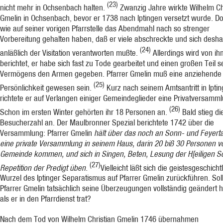
(23)
nicht mehr in Ochsenbach halten.
Zwanzig Jahre wirkte Wilhelm Ch
Gmelin in Ochsenbach, bevor er 1738 nach Ip­tingen versetzt wurde. Dor
wie auf seiner vorigen Pfarrstelle das Abendmahl nach so strenger
Vorbereitung gehalten haben, daß er viele abschreckte und sich desha
(24)
anläßlich der Visitation verantworten mußte.
Allerdings wird von i
berichtet, er habe sich fast zu Tode gearbeitet und einen großen Teil s
Vermögens den Armen gegeben. Pfarrer Gmelin muß eine anziehende
(25)
Persönlichkeit gewesen sein.
Kurz nach seinem Amtsantritt in Ipti
richtete er auf Verlangen einiger Gemeindeglieder eine Privatversamml
(26)
Schon im ersten Winter gehörten ihr 18 Personen an.
Bald stieg di
Besucherzahl an. Der Maulbronner Spezial berichtete 1742 über die
Versammlung: Pfarrer Gmelin
hält über das noch an Sonn- und Feyert
eine private Versammlung in seinem Haus, darin 20 biß 30 Personen v
Gemeinde kommen, und sich in Singen, Beten, Lesung der H[eiligen Sch
(27)
Repetition der Predigt üben.
Vielleicht läßt sich die geistesgeschicht
Wurzel des Iptinger Sepa­ratismus auf Pfarrer Gmelin zurückführen. Sol
Pfarrer Gmelin tatsächlich seine Überzeugungen vollständig geändert 
als er in den Pfarrdienst trat?
Nach dem Tod von Wilhelm Chri­stian Gmelin 1746 übernahmen