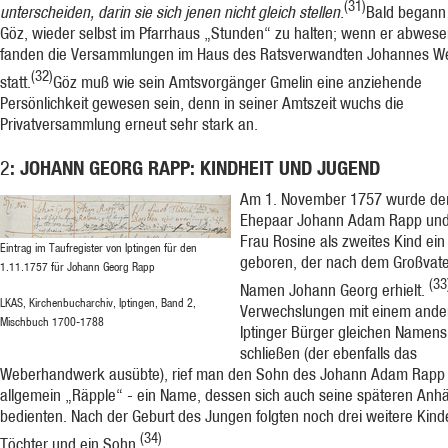
(31)
unterscheiden, darin sie sich jenen nicht gleich stellen.
Bald begann 
Göz, wieder selbst im Pfarr­haus „Stunden“ zu halten; wenn er abwes
fanden die Ver­sammlungen im Haus des Ratsverwandten Jo­hannes W
(32)
statt.
Göz muß wie sein Amtsvorgänger Gmelin eine anziehende
Persönlichkeit gewesen sein, denn in seiner Amtszeit wuchs die
Privatversammlung erneut sehr stark an.
: JOHANN GEORG RAPP: KINDHEIT UND JUGEND
2
Am 1. November 1757 wurde d
Ehepaar Johann Adam Rapp und
Frau Rosine als zweites Kind ei
Eintrag im Taufregister von Iptingen für den
geboren, der nach dem Großvat
1.11.1757 für Johann Georg Rapp
(33
Namen Johann Georg er­hielt.
LKAS, Kirchenbucharchiv, Iptingen, Band 2,
Verwechslungen mit einem ande
Mischbuch 1700-1788
Iptinger Bürger gleichen Namen
schließen (der ebenfalls das
Weberhandwerk ausübte), rief man den Sohn des Johann Adam Rapp 
allgemein „Räpple“ - ein Name, dessen sich auch seine späteren Anh
be­dienten. Nach der Geburt des Jungen folgten noch drei weitere Kind
(34)
Töchter und ein Sohn.