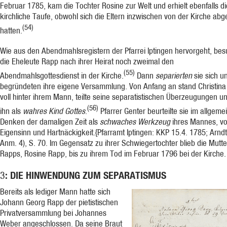
Februar 1785, kam die Tochter Rosine zur Welt und erhielt ebenfalls di
kirchliche Taufe, obwohl sich die Eltern inzwischen von der Kirche ab­
(54)
hatten.
Wie aus den Abendmahlsregistern der Pfarrei Iptingen hervorgeht, be
die Eheleute Rapp nach ihrer Heirat noch zweimal den
(55)
Abendmahlsgottesdienst in der Kirche.
Dann
separierten
sie sich u
begründeten ihre eigene Versammlung. Von Anfang an stand Chri­stin
voll hinter ihrem Mann, teilte seine separatistischen Überzeugungen u
(56)
ihn als
wahres Kind Gottes
.
Pfarrer Genter beurteilte sie im allgeme
Denken der damaligen Zeit als
schwaches Werkzeug
ihres Mannes, vo
Eigensinn und Hartnäckigkeit.{Pfarramt Iptingen: KKP 15.4. 1785; Arndt
Anm. 4), S. 70.
Im Ge­gensatz zu ihrer Schwiegertochter blieb die Mutte
Rapps, Rosine Rapp, bis zu ihrem Tod im Februar 1796 bei der Kirche.
: DIE HINWENDUNG ZUM SEPARATISMUS
3
Bereits als lediger Mann hatte sich
Johann Georg Rapp der pietistischen
Privatversammlung bei Johannes
Weber angeschlossen. Da seine Braut