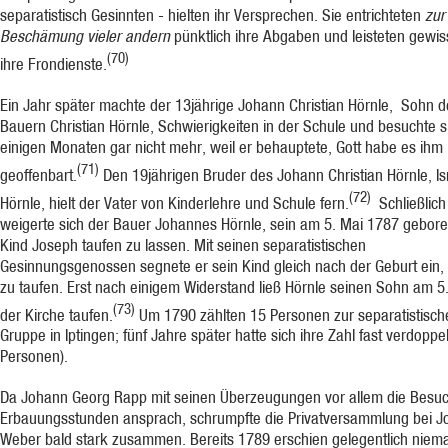
separatistisch Gesinnten - hielten ihr Versprechen. Sie entrichteten
zur
Beschämung vieler andern
pünktlich ihre Abgaben und leisteten gewis
(70)
ihre Frondienste.
Ein Jahr später machte der 13jährige Johann Christian Hörnle, Sohn d
Bauern Christian Hörnle, Schwierigkeiten in der Schule und besuchte s
einigen Monaten gar nicht mehr, weil er behauptete, Gott habe es ihm
(71)
geoffenbart.
Den 19jährigen Bruder des Johann Christian Hörnle, Is
(72)
Hörnle, hielt der Vater von Kinderlehre und Schule fern.
Schließlich
weigerte sich der Bauer Johannes Hörnle, sein am 5. Mai 1787 gebor
Kind Joseph taufen zu lassen. Mit seinen separatistischen
Gesinnungsgenossen segnete er sein Kind gleich nach der Geburt ein,
zu taufen. Erst nach einigem Widerstand ließ Hörnle seinen Sohn am 5.
(73)
der Kirche taufen.
Um 1790 zählten 15 Personen zur separatistisch
Gruppe in Iptingen; fünf Jahre später hatte sich ihre Zahl fast verdoppel
Personen).
Da Johann Georg Rapp mit seinen Überzeugungen vor allem die Besuc
Erbauungs­stunden ansprach, schrumpfte die Privatversammlung bei 
Weber bald stark zusam­men. Bereits 1789 erschien gelegentlich niem