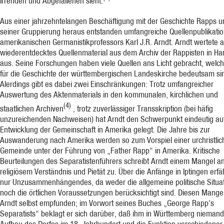
Irrenden und Abgefallenen sieht.
Aus einer jahrzehntelangen Beschäftigung mit der Geschichte Rapps u
seiner Gruppierung heraus entstanden umfangreiche Quellenpublikati
amerikanischen Germanistikprofessors Karl J.R. Arndt. Arndt wertete 
wiederentdecktes Quellenmaterial aus dem Archiv der Rappisten in H
aus. Seine Forschungen haben viele Quellen ans Licht gebracht, welc
für die Geschichte der württembergischen Landeskirche bedeutsam si
Alerdings gibt es dabei zwei Einschränkungen: Trotz umfangreicher
Auswertung des Aktenmaterials in den kommunalen, kirchlichen und
(4)
staatlichen Archiven
, trotz zuverlässiger Transskription (bei häfig
unzureichenden Nachweisen) hat Arndt den Schwerpunkt eindeutig auf
Entwicklung der Gemeinschaft in Amerika gelegt. Die Jahre bis zur
Auswanderung nach Amerika werden so zum Vorspiel einer urchristlic
Gemeinde unter der Führung von „Father Rapp“ in Amerika. Kritische
Beurteilungen des Separatistenführers schreibt Arndt einem Mangel a
religiösem Verständnis und Pietät zu. Über die Anfänge in Iptingen erf
nur Unzusammenhängendes, da weder die allgemeine politische Situa
noch die örtlichen Voraussetzungen berücksichtigt sind. Diesen Mange
Arndt selbst empfunden; im Vorwort seines Buches „George Rapp's
Separatists“ beklagt er sich darüber, daß ihm in Württemberg nieman
Aufbau des Dorfes im 18. Jahrhundert und die Funktion verschiedener