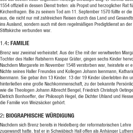
1554 offiziell in dessen Dienst treten: als Propst und herzoglicher Rat fü
Kirchenfragen. Bis zu seinem Tod am 11. September 1570 füllte er die 
aus, die nicht nur mit zahlreichen Reisen durch das Land und Gesandt
ins Ausland, sondern auch mit dem regelmäßigen Predigtdienst an der
Stiftskirche verbunden war.
: FAMILIE
1.4
Brenz war zweimal verheiratet. Aus der Ehe mit der verwitweten Marg
Tochter des Haller Ratsherrn Kaspar Gräter, gingen sechs Kinder hervo
Nachdem Margarete im November 1548 verstorben war, heiratete er e
Nichte seines Haller Freundes und Kollegen Johann Isenmann, Kathari
Isenmann. Sie gebar ihm 13 Kinder. 13 der 19 Kinder überlebten ihn u
hinterließen eine große Nachkommenschaft, zu der bekannte Persönli
wie die Theologen Johann Albrecht Bengel, Friedrich Christoph Oeting
Dietrich Bonhoeffer, der Philosoph Hegel, die Dichter Uhland und Hess
die Familie von Weizsäcker gehört.
: BIOGRAPHISCHE WÜRDIGUNG
2
Nachdem sich Brenz bereits in Heidelberg der reformatorischen Lehre
zugewandt hatte, trat er in Schwäbisch Hall offen als Anhänger Luther