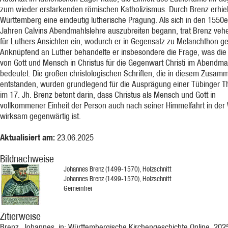
zum wieder erstarkenden römischen Katholizismus. Durch Brenz erhiel
Württemberg eine eindeutig lutherische Prägung. Als sich in den 1550e
Jahren Calvins Abendmahlslehre auszubreiten begann, trat Brenz ve
für Luthers Ansichten ein, wodurch er in Gegensatz zu Melanchthon ger
Anknüpfend an Luther behandelte er insbesondere die Frage, was die 
von Gott und Mensch in Christus für die Gegenwart Christi im Abendma
bedeutet. Die großen christologischen Schriften, die in diesem Zusa
entstanden, wurden grundlegend für die Ausprägung einer Tübinger T
im 17. Jh. Brenz betont darin, dass Christus als Mensch und Gott in
vollkommener Einheit der Person auch nach seiner Himmelfahrt in der 
wirksam gegenwärtig ist.
Aktualisiert am:
23.06.2025
Bildnachweise
Johannes Brenz (1499-1570), Holzschnitt
Johannes Brenz (1499-1570), Holzschnitt
Gemeinfrei
Zitierweise
Brenz, Johannes, in: Württembergische Kirchengeschichte Online, 202