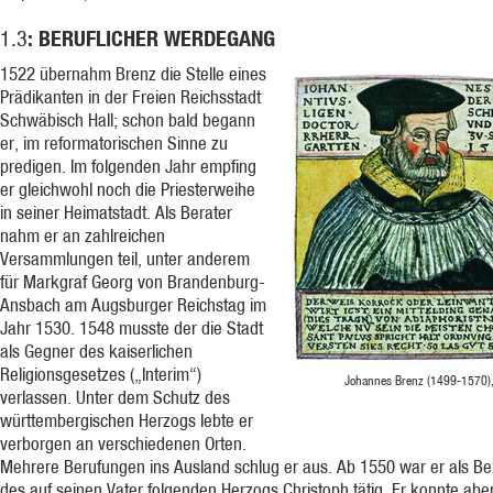
: BERUFLICHER WERDEGANG
1.3
1522 übernahm Brenz die Stelle eines
Prädikanten in der Freien Reichsstadt
Schwäbisch Hall; schon bald begann
er, im reformatorischen Sinne zu
predigen. Im folgenden Jahr empfing
er gleichwohl noch die Priesterweihe
in seiner Heimatstadt. Als Berater
nahm er an zahlreichen
Versammlungen teil, unter anderem
für Markgraf Georg von Brandenburg-
Ansbach am Augsburger Reichstag im
Jahr 1530. 1548 musste der die Stadt
als Gegner des kaiserlichen
Religionsgesetzes („Interim“)
Johannes Brenz (1499-1570), 
verlassen. Unter dem Schutz des
württembergischen Herzogs lebte er
verborgen an verschiedenen Orten.
Mehrere Berufungen ins Ausland schlug er aus. Ab 1550 war er als Be
des auf seinen Vater folgenden Herzogs Christoph tätig. Er konnte aber