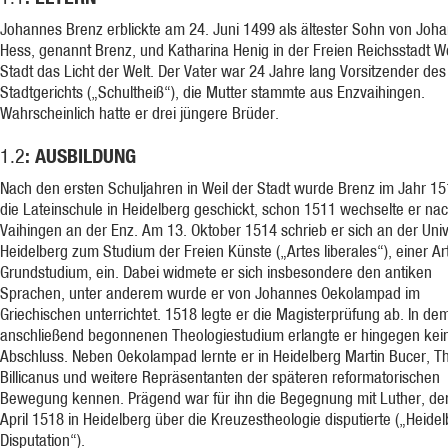
Johannes Brenz erblickte am 24. Juni 1499 als ältester Sohn von Joh
Hess, genannt Brenz, und Katharina Henig in der Freien Reichsstadt We
Stadt das Licht der Welt. Der Vater war 24 Jahre lang Vorsitzender des
Stadtgerichts („Schultheiß“), die Mutter stammte aus Enzvaihingen.
Wahrscheinlich hatte er drei jüngere Brüder.
: AUSBILDUNG
1.2
Nach den ersten Schuljahren in Weil der Stadt wurde Brenz im Jahr 15
die Lateinschule in Heidelberg geschickt, schon 1511 wechselte er na
Vaihingen an der Enz. Am 13. Oktober 1514 schrieb er sich an der Univ
Heidelberg zum Studium der Freien Künste („Artes liberales“), einer Ar
Grundstudium, ein. Dabei widmete er sich insbesondere den antiken
Sprachen, unter anderem wurde er von Johannes Oekolampad im
Griechischen unterrichtet. 1518 legte er die Magisterprüfung ab. In de
anschließend begonnenen Theologiestudium erlangte er hingegen kei
Abschluss. Neben Oekolampad lernte er in Heidelberg Martin Bucer, T
Billicanus und weitere Repräsentanten der späteren reformatorischen
Bewegung kennen. Prägend war für ihn die Begegnung mit Luther, de
April 1518 in Heidelberg über die Kreuzestheologie disputierte („Heide
Disputation“).