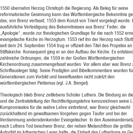
1550 übernahm Herzog Christoph die Regierung. Als Beleg für seine
reformatorische Gesinnung kann das Württembergische Bekenntnis gel
das, von Brenz verfasst, 1553 dem Konzil von Trient vorgelegt wurde. 
ausführliche Verteidigung des Bekenntnisses aus Brenz‘ Feder, die
„Apologie“, wurde zur theologischen Grundlage für die nach 1552 ern
evangelische Kirche im Herzogtum. 1553 rief ihn der Herzog nach Stutt
seit dem 24. September 1554 trug er offiziell den Titel des Propstes an
Stiftskirche. Konsequent ging er an den Aufbau der Kirche. Es entstan
zahlreiche Ordnungen, die 1559 in der Großen Württembergischen
Kirchenordnung zusammengefasst wurden. Vor allem aber war Brenz 
Schriftausleger tätig: Seine Predigten und Bibelkommentare wurden für
Generationen zum Vorbild und beeinflussten nicht zuletzt den
württembergischen Pietismus (vgl. J.A. Bengel).
Theologisch blieb Brenz zeitlebens Schüler Luthers. Die Bindung an die
und die Zentralstellung der Rechtfertigungslehre kennzeichnen seine L
Kompromisslos für die wahre Lehre eintretend, war Brenz gleichwohl
zurückhaltend im gewaltsamen Vorgehen gegen Täufer und bei der
Verdammung andersdenkender Evangelischer. In den Auseinanderse
nach Luthers Tod beschwor Brenz, der neben Melanchthon die größte
Autorität im lutherischen Lager hatte, die Einheit des Luthertums im G