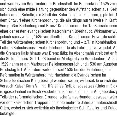
und wurde zum Reformator der Reichsstadt. Im Bauernkrieg 1525 zeic
sich durch eine milde Haltung gegenüber den Aufständischen aus. Sei
behutsamen Schritte, die Stadt der Reformation zuzuführen, gipfelten 
dem Entwurf einer Kirchenordnung, die allerdings nur teilweise in Kraft 
Von großer Bedeutung sind Brenz‘ Katechismen: Der 1528 erschienene
einer der ersten evangelischen Katechismen überhaupt. Wirksamer w
jedoch sein zweiter, 1535 veröffentlichter Katechismus. Er wurde schlie
Teil der württembergischen Kirchenordnung und – z.T. in Kombination 
Luthers Katechismus – viele Jahrhunderte als Lehrbuch verwendet. A
die Grenzen Halls hinaus war Brenz tätig: Im Abendmahlsstreit trat er f
die Seite Luthers. Seit 1528 beriet er Markgraf von Brandenburg-Ansb
1529 nahm er am Marburger Religionsgespräch und 1530 am Augsbu
Reichstag teil. Außerdem wirkte er seit 1535 bei der Einführung der
Reformation in Württemberg mit. Nachdem die Evangelischen im
Schmalkaldischen Krieg besiegt worden waren, widersetzte er sich d
Versuch Kaiser Karls V., mit Hilfe eines Religionsgesetzes („Interim“) di
religiöse Einheit im Reich wiederherzustellen, die mit der Aufgabe des
Teils der reformatorischen Errungenschaften verbunden gewesen wäre.
vor den kaiserlichen Truppen und lebte mehrere Jahre an unterschied
Orten, wobei er sich weiterhin als theologischer Schriftsteller und Guta
betätigte.