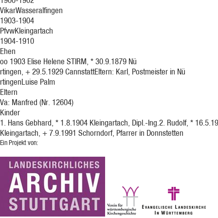
1900-1902
VikarWasseralfingen
1903-1904
PfvwKleingartach
1904-1910
Ehen
oo 1903 Elise Helene STIRM, * 30.9.1879 Nü
rtingen, + 29.5.1929 CannstattEltern: Karl, Postmeister in Nü
rtingenLuise Palm
Eltern
Va: Manfred
(Nr. 12604)
Kinder
1. Hans Gebhard, * 1.8.1904 Kleingartach, Dipl.-Ing.2. Rudolf, * 16.5.1
Kleingartach, + 7.9.1991 Schorndorf, Pfarrer in Donnstetten
Ein Projekt von: