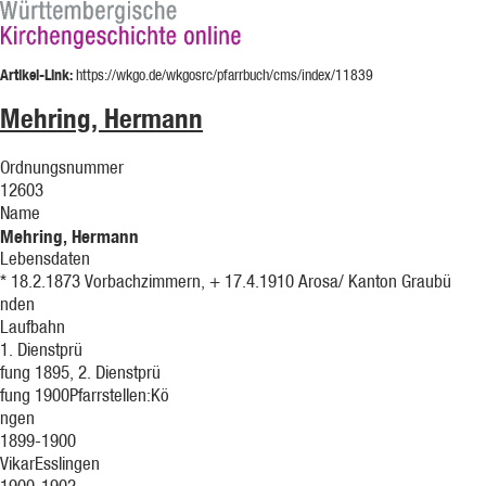
Artikel-Link:
https://wkgo.de/wkgosrc/pfarrbuch/cms/index/11839
Mehring, Hermann
Ordnungsnummer
12603
Name
Mehring, Hermann
Lebensdaten
* 18.2.1873 Vorbachzimmern, + 17.4.1910 Arosa/ Kanton Graubü
nden
Laufbahn
1. Dienstprü
fung 1895, 2. Dienstprü
fung 1900Pfarrstellen:Kö
ngen
1899-1900
VikarEsslingen