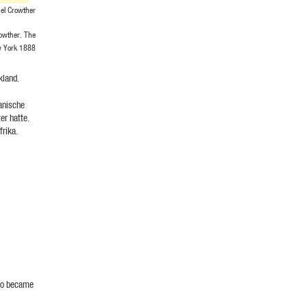
el Crowther
rowther. The
w York 1888
kland.
anische
er hatte.
rika.
who became