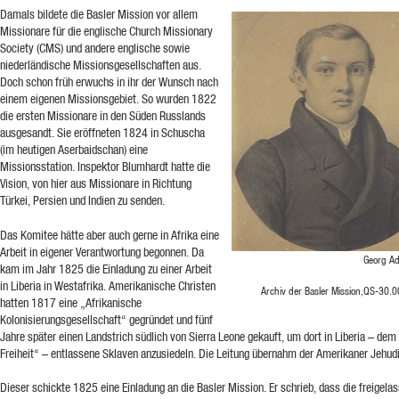
Damals bildete die Basler Mission vor allem
Missionare für die englische Church Missionary
Society (CMS) und andere englische sowie
niederländische Missionsgesellschaften aus.
Doch schon früh erwuchs in ihr der Wunsch nach
einem eigenen Missionsgebiet. So wurden 1822
die ersten Missionare in den Süden Russlands
ausgesandt. Sie eröffneten 1824 in Schuscha
(im heutigen Aserbaidschan) eine
Missionsstation. Inspektor Blumhardt hatte die
Vision, von hier aus Missionare in Richtung
Türkei, Persien und Indien zu senden.
Das Komitee hätte aber auch gerne in Afrika eine
Arbeit in eigener Verantwortung begonnen. Da
Georg Ad
kam im Jahr 1825 die Einladung zu einer Arbeit
in Liberia in Westafrika. Amerikanische Christen
Archiv der Basler Mission,QS-30.
hatten 1817 eine „Afrikanische
Kolonisierungsgesellschaft“ gegründet und fünf
Jahre später einen Landstrich südlich von Sierra Leone gekauft, um dort in Liberia – dem
Freiheit“ – entlassene Sklaven anzusiedeln. Die Leitung übernahm der Amerikaner Jehu
Dieser schickte 1825 eine Einladung an die Basler Mission. Er schrieb, dass die freigela