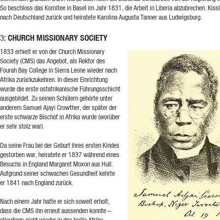
So beschloss das Komitee in Basel im Jahr 1831, die Arbeit in Liberia abzubrechen. Kissl
nach Deutschland zurück und heiratete Karolina Augusta Tanner aus Ludwigsburg.
: CHURCH MISSIONARY SOCIETY
3
1833 erhielt er von der Church Missionary
Society (CMS) das Angebot, als Rektor des
Fourah Bay College in Sierra Leone wieder nach
Afrika zurückzukehren. In dieser Einrichtung
wurde die erste ostafrikanische Führungsschicht
ausgebildet. Zu seinen Schülern gehörte unter
anderem Samuel Ajayi Crowther, der später der
erste schwarze Bischof in Afrika wurde (worüber
er sehr stolz war).
Da seine Frau bei der Geburt ihres ersten Kindes
gestorben war, heiratete er 1837 während eines
Besuchs in England Margaret Moxon aus Hull.
Aufgrund seiner schwachen Gesundheit kehrte
er 1841 nach England zurück.
Nach einem Jahr hatte er sich soweit erholt,
dass die CMS ihn erneut aussenden konnte –