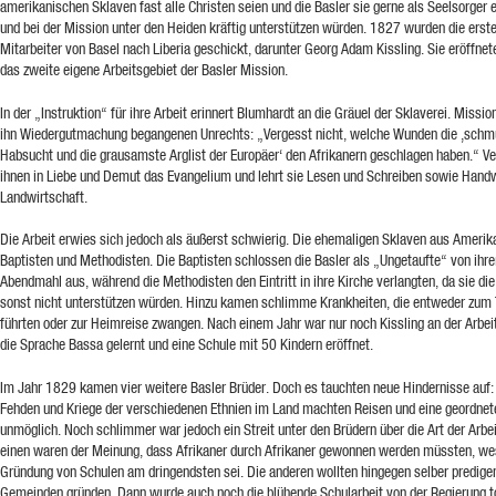
amerikanischen Sklaven fast alle Christen seien und die Basler sie gerne als Seelsorger
und bei der Mission unter den Heiden kräftig unterstützen würden. 1827 wurden die erste
Mitarbeiter von Basel nach Liberia geschickt, darunter Georg Adam Kissling. Sie eröffnet
das zweite eigene Arbeitsgebiet der Basler Mission.
In der „Instruktion“ für ihre Arbeit erinnert Blumhardt an die Gräuel der Sklaverei. Mission
ihn Wiedergutmachung begangenen Unrechts: „Vergesst nicht, welche Wunden die ‚schm
Habsucht und die grausamste Arglist der Europäer‘ den Afrikanern geschlagen haben.“ V
ihnen in Liebe und Demut das Evangelium und lehrt sie Lesen und Schreiben sowie Hand
Landwirtschaft.
Die Arbeit erwies sich jedoch als äußerst schwierig. Die ehemaligen Sklaven aus Ameri
Baptisten und Methodisten. Die Baptisten schlossen die Basler als „Ungetaufte“ von ihr
Abendmahl aus, während die Methodisten den Eintritt in ihre Kirche verlangten, da sie di
sonst nicht unterstützen würden. Hinzu kamen schlimme Krankheiten, die entweder zum
führten oder zur Heimreise zwangen. Nach einem Jahr war nur noch Kissling an der Arbeit
die Sprache Bassa gelernt und eine Schule mit 50 Kindern eröffnet.
Im Jahr 1829 kamen vier weitere Basler Brüder. Doch es tauchten neue Hindernisse auf:
Fehden und Kriege der verschiedenen Ethnien im Land machten Reisen und eine geordnete
unmöglich. Noch schlimmer war jedoch ein Streit unter den Brüdern über die Art der Arbei
einen waren der Meinung, dass Afrikaner durch Afrikaner gewonnen werden müssten, we
Gründung von Schulen am dringendsten sei. Die anderen wollten hingegen selber predige
Gemeinden gründen. Dann wurde auch noch die blühende Schularbeit von der Regierung to