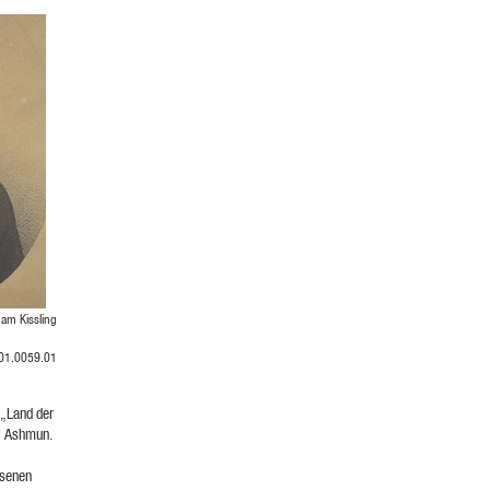
am Kissling
001.0059.01
 „Land der
di Ashmun.
ssenen