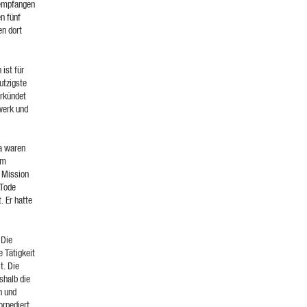
 empfangen
n fünf
en dort
 ist für
utzigste
erkündet
werk und
ka waren
em
e Mission
 Tode
. Er hatte
 Die
 Tätigkeit
t. Die
shalb die
n und
rpediert.