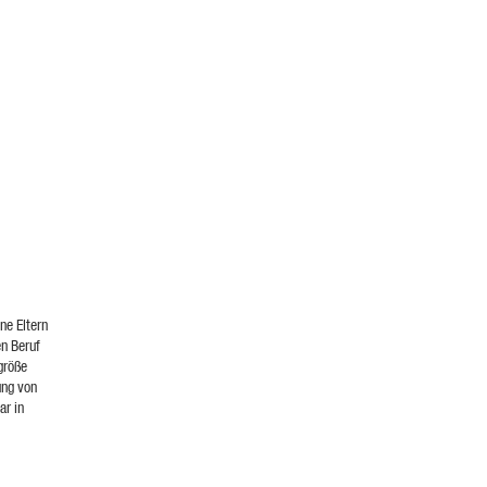
ne Eltern
en Beruf
größe
ung von
ar in