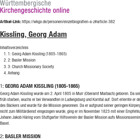
Artikel-Link:
https://wkgo.de/personen/einzelbiografien-a-z#article-382
Kissling, Georg Adam
Inhaltsverzeichnis
1
: Georg Adam Kissling (1805-1865)
2
: Basler Mission
3
: Church Missionary Society
Anhang
: GEORG ADAM KISSLING (1805-1865)
1
Georg Adam Kissling wurde am 2. April 1805 in Murr (Oberamt Marbach) geboren. Da sei
früh starben, wuchs er bei Verwandten in Ludwigsburg und Korntal auf. Dort erlernte er d
des Bäckers und wurde für die Mission gewonnen. Da er aufgrund seiner geringen Körper
nicht zum Militärdienst eingezogen wurde, ging er im November 1823 mit einer Empfehl
Johann Jakob Häring vom Stuttgarter Hilfsverein der Basler Mission aufs Missionssemin
Basel.
: BASLER MISSION
2