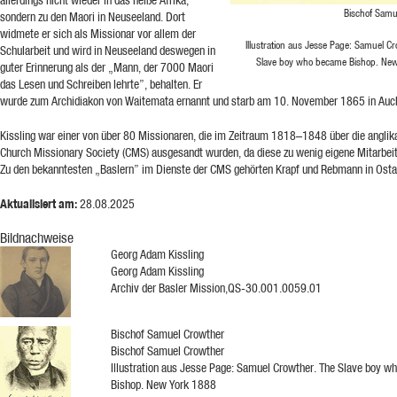
allerdings nicht wieder in das heiße Afrika,
Bischof Samu
sondern zu den Maori in Neuseeland. Dort
widmete er sich als Missionar vor allem der
Illustration aus Jesse Page: Samuel C
Schularbeit und wird in Neuseeland deswegen in
Slave boy who became Bishop. Ne
guter Erinnerung als der „Mann, der 7000 Maori
das Lesen und Schreiben lehrte”, behalten. Er
wurde zum Archidiakon von Waitemata ernannt und starb am 10. November 1865 in Auc
Kissling war einer von über 80 Missionaren, die im Zeitraum 1818–1848 über die anglik
Church Missionary Society (CMS) ausgesandt wurden, da diese zu wenig eigene Mitarbeit
Zu den bekanntesten „Baslern” im Dienste der CMS gehörten Krapf und Rebmann in Ostaf
Aktualisiert am:
28.08.2025
Bildnachweise
Georg Adam Kissling
Georg Adam Kissling
Archiv der Basler Mission,QS-30.001.0059.01
Bischof Samuel Crowther
Bischof Samuel Crowther
Illustration aus Jesse Page: Samuel Crowther. The Slave boy 
Bishop. New York 1888