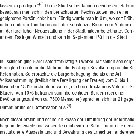
(3)
lassen zu predigen."
Da die Stadt selber keinen geeigneten "Reform
besaß, sah man sich in den benachbarten Reichsstädten nach einer
geeigneten Persönlichkeit um. Fündig wurde man in Ulm, wo seit Frühj
neben anderen Theologen auch der Konstanzer Reformator Ambrosius
an der kirchlichen Neugestaltung in der Stadt mitgearbeitet hatte. Gern
er dem Esslinger Wunsch und kam im September 1531 in die Stadt.
In Esslingen ging Blarer sofort tatkräftig zu Werke. Mit seinen seelsorg
Predigten brachte er die Mehrheit der Esslinger Bevölkerung auf die Se
Reformation. So erbrachte die Bürgerbefragung, die als eine Art
Volksabstimmung (freilich ohne Beteiligung der Frauen) vom 6. bis 11.
November 1531 durchgeführt wurde, ein beeindruckendes Votum in S
Blarers. Von 1076 befragten stimmberechtigten Bürgern (bei einer
Bevölkerungszahl von ca. 7500 Menschen) sprachen sich nur 21 gege
(4)
Durchführung der Reformation aus.
Nach dieser ersten und schnellen Phase der Einführung der Reformatio
begann der zweite und wesentlich mühevollere Schritt, nämlich einerse
institutionelle Ausgestaltung und Bewahrung des Erreichten, andererse