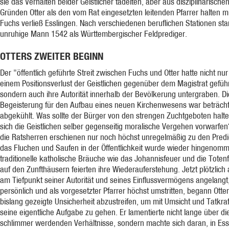
sie das Verhalten beider Geistlicher tadelten, aber aus disziplinarische
Gründen Otter als den vom Rat eingesetzten leitenden Pfarrer halten m
Fuchs verließ Esslingen. Nach verschiedenen beruflichen Stationen sta
unruhige Mann 1542 als Württembergischer Feldprediger.
OTTERS ZWEITER BEGINN
Der "öffentlich geführte Streit zwischen Fuchs und Otter hatte nicht nur
einem Positionsverlust der Geistlichen gegenüber dem Magistrat geführ
sondern auch ihre Autorität innerhalb der Bevölkerung untergraben. Di
Begeisterung für den Aufbau eines neuen Kirchenwesens war beträcht
abgekühlt. Was sollte der Bürger von den strengen Zuchtgeboten halt
sich die Geistlichen selber gegenseitig moralische Vergehen vorwarfen
die Ratsherren erschienen nur noch höchst unregelmäßig zu den Predi
das Fluchen und Saufen in der Öffentlichkeit wurde wieder hingenom
traditionelle katholische Bräuche wie das Johannisfeuer und die Totenf
auf den Zunfthäusern feierten ihre Wiederauferstehung. Jetzt plötzlich 
am Tiefpunkt seiner Autorität und seines Einflussvermögens angelangt
persönlich und als vorgesetzter Pfarrer höchst umstritten, begann Otte
bislang gezeigte Unsicherheit abzustreifen, um mit Umsicht und Tatkraf
seine eigentliche Aufgabe zu gehen. Er lamentierte nicht lange über di
schlimmer werdenden Verhältnisse, sondern machte sich daran, in Ess