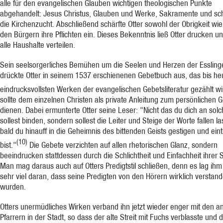
alle für den evangelischen Glauben wichtigen theologischen Punkte
abgehandelt: Jesus Christus, Glauben und Werke, Sakramente und sch
die Kirchenzucht. Abschließend schärfte Otter sowohl der Obrigkeit wi
den Bürgern ihre Pflichten ein. Dieses Bekenntnis ließ Otter drucken u
alle Haushalte verteilen.
Sein seelsorgerliches Bemühen um die Seelen und Herzen der Essling
drückte Otter in seinem 1537 erschienenen Gebetbuch aus, das bis he
eindrucksvollsten Werken der evangelischen Gebetsliteratur gezählt wi
sollte dem einzelnen Christen als private Anleitung zum persönlichen 
dienen. Dabei ermunterte Otter seine Leser: "Nicht das du dich an sol
sollest binden, sondern sollest die Leiter und Steige der Worte fallen l
bald du hinauff in die Geheimnis des bittenden Geists gestigen und eint
(10)
bist."
Die Gebete verzichten auf allen rhetorischen Glanz, sondern
beeindrucken stattdessen durch die Schlichtheit und Einfachheit ihrer 
Man mag daraus auch auf Otters Predigtstil schließen, denn es lag ihm 
sehr viel daran, dass seine Predigten von den Hörern wirklich verstan
wurden.
Otters unermüdliches Wirken verband ihn jetzt wieder enger mit den a
Pfarrern in der Stadt, so dass der alte Streit mit Fuchs verblasste und d