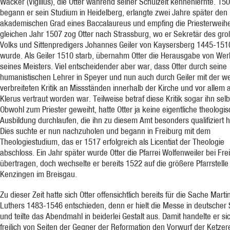
Wacker (Vigilius), die Otter während seiner Schulzeit kennenlernte. 15
begann er sein Studium in Heidelberg, erlangte zwei Jahre später den
akademischen Grad eines Baccalaureus und empfing die Priesterweihe
gleichen Jahr 1507 zog Otter nach Strassburg, wo er Sekretär des gr
Volks und Sittenpredigers Johannes Geiler von Kaysersberg 1445-151
wurde. Als Geiler 1510 starb, übernahm Otter die Herausgabe von We
seines Meisters. Viel entscheidender aber war, dass Otter durch seine
humanistischen Lehrer in Speyer und nun auch durch Geiler mit der we
verbreiteten Kritik an Missständen innerhalb der Kirche und vor allem 
Klerus vertraut worden war. Teilweise betraf diese Kritik sogar ihn selb
Obwohl zum Priester geweiht, hatte Otter ja keine eigentliche theologi
Ausbildung durchlaufen, die ihn zu diesem Amt besonders qualifiziert h
Dies suchte er nun nachzuholen und begann in Freiburg mit dem
Theologiestudium, das er 1517 erfolgreich als Licentiat der Theologie
abschloss. Ein Jahr später wurde Otter die Pfarrei Wolfenweiler bei Fre
übertragen, doch wechselte er bereits 1522 auf die größere Pfarrstelle
Kenzingen im Breisgau.
Zu dieser Zeit hatte sich Otter offensichtlich bereits für die Sache Marti
Luthers 1483-1546 entschieden, denn er hielt die Messe in deutscher
und teilte das Abendmahl in beiderlei Gestalt aus. Damit handelte er si
freilich von Seiten der Gegner der Reformation den Vorwurf der Ketzer