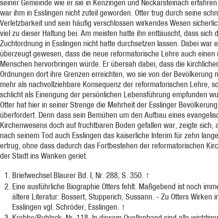
seiner Gemeinde wie er sie in Kenzingen und Neckarsteinach erfahren 
war ihm in Esslingen nicht zuteil geworden. Otter trug durch seine schn
Verletzbarkeit und sein häufig verschlossen wirkendes Wesen sicherlic
viel zu dieser Haltung bei. Am meisten hatte ihn enttäuscht, dass sich d
Zuchtordnung in Esslingen nicht hatte durchsetzen lassen. Dabei war e
überzeugt gewesen, dass die neue reformatorische Lehre auch einen
Menschen hervorbringen würde. Er übersah dabei, dass die kirchliche
Ordnungen dort ihre Grenzen erreichten, wo sie von der Bevölkerung n
mehr als nachvollziehbare Konsequenz der reformatorischen Lehre, s
schlicht als Einengung der persönlichen Lebensführung empfunden wu
Otter hat hier in seiner Strenge die Mehrheit der Esslinger Bevölkerung
überfordert. Denn dass sein Bemühen um den Aufbau eines evangelis
Kirchenwesens doch auf fruchtbaren Boden gefallen war, zeigte sich, a
nach seinem Tod auch Esslingen das kaiserliche Interim für zehn lang
ertrug, ohne dass dadurch das Fortbestehen der reformatorischen Kirc
der Stadt ins Wanken geriet.
Briefwechsel Blaurer Bd. I, Nr. 288, S. 350.
↑
Eine ausführliche Biographie Otters fehlt. Maßgebend ist noch imm
ältere Literatur: Bossert, Stupperich, Sussann. - Zu Otters Wirken i
Esslingen vgl. Schröder, Esslingen.
↑
Krabbe/Rublack, Nr. 118. In diesem Quellenband sind alle wichtig