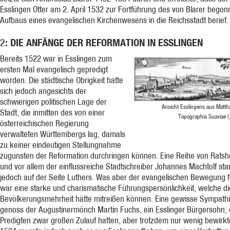
Esslingen Otter am 2. April 1532 zur Fortführung des von Blarer bego
Aufbaus eines evangelischen Kirchenwesens in die Reichsstadt berief.
: DIE ANFÄNGE DER REFORMATION IN ESSLINGEN
2
Bereits 1522 war in Esslingen zum
ersten Mal evangelisch gepredigt
worden. Die städtische Obrigkeit hatte
sich jedoch angesichts der
schwierigen politischen Lage der
Ansicht Esslingens aus Matth
Stadt, die inmitten des von einer
Topographia Suaviae 
österreichischen Regierung
verwalteten Württembergs lag, damals
zu keiner eindeutigen Stellungnahme
zugunsten der Reformation durchringen können. Eine Reihe von Ratsh
und vor allem der einflussreiche Stadtschreiber Johannes Machtolf st
jedoch auf der Seite Luthers. Was aber der evangelischen Bewegung f
war eine starke und charismatische Führungspersönlichkeit, welche di
Bevölkerungsmehrheit hätte mitreißen können. Eine gewisse Sympath
genoss der Augustinermönch Martin Fuchs, ein Esslinger Bürgersohn,
Predigten zwar großen Zulauf hatten, aber trotzdem nur wenig bewirkt