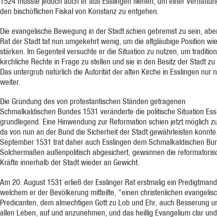
1524 musste jedoch auch er aus Esslingen fliehen, um einer Verhaftun
den bischöflichen Fiskal von Konstanz zu entgehen.
Die evangelische Bewegung in der Stadt schien gebremst zu sein, abe
Rat der Stadt tat nun umgekehrt wenig, um die altgläubige Position wi
stärken. Im Gegenteil versuchte er die Situation zu nutzen, um tradition
kirchliche Rechte in Frage zu stellen und sie in den Besitz der Stadt zu
Das untergrub natürlich die Autorität der alten Kirche in Esslingen nur 
weiter.
Die Gründung des von protestantischen Ständen getragenen
Schmalkaldischen Bundes 1531 veränderte die politische Situation Ess
grundlegend. Eine Hinwendung zur Reformation schien jetzt möglich zu
da von nun an der Bund die Sicherheit der Stadt gewährleisten konnte
September 1531 trat daher auch Esslingen dem Schmalkaldischen Bun
Solchermaßen außenpolitisch abgesichert, gewannen die reformatoris
Kräfte innerhalb der Stadt wieder an Gewicht.
Am 20. August 1531 erließ der Esslinger Rat erstmalig ein Predigtmanda
welchem er der Bevölkerung mitteilte, "einen christenlichen evangelis
Predicanten, dem almechtigen Gott zu Lob und Ehr, auch Besserung u
allen Leben, auf und anzunehmen, und das heillig Evangelium clar und