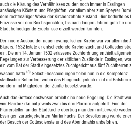
auch die Klärung des Verhältnisses zu den noch immer in Esslingen
ansässigen Klöstern und Pfleghöfen, vor allem aber zum Speyrer Domk
dem rechtmäßiger Weise der Kirchenzehnte zustand. Hier bedurfte es 
Prozesse vor den Reichsgerichten, bis nach langen Jahren gütliche und
Stadt befriedigende Ergebnisse erzielt werden konnten.
Der innere Ausbau der neuen evangelischen Kirche war vor allem die
Blarers. 1532 leitete er entscheidende Kirchenzucht und Gottesdienst
ein. Die am 14. Januar 1532 erlassene Zuchtordnung enthielt allgemei
Regelungen zur Verbesserung der sittlichen Zustände in Esslingen, wo
ein vom Rat der Stadt eingesetztes Zuchtgericht aus fünf Zuchtherren 
(5)
wachen hatte.
Selbst Ehescheidungen fielen nun in die Kompetenz
städtischer Behörden, wobei das Ehegericht jedoch nicht mit Ratsherre
sondern mit Mitgliedern der Zünfte besetzt wurde.
Auch das Gottesdienstwesen erhielt eine neue Regelung. Die Stadt wu
vier Pfarrbezirke mit jeweils zwei bis drei Pfarrern aufgeteilt. Eine der
Pfarrerstellen an der Stadtkirche übertrug man dem mittlerweile wiede
Esslingen zurückgekehrten Martin Fuchs. Der Bevölkerung wurde ene
der Besuch der Gottesdienste und des Abendmahls anbefohlen.