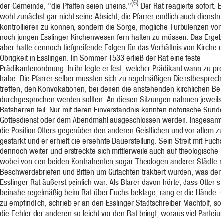
(6)
der Gemeinde, "die Pfaffen seien uneins."
Der Rat reagierte sofort. 
wohl zunächst gar nicht seine Absicht, die Pfarrer endlich auch dienstre
kontrollieren zu können, sondern die Sorge, mögliche Turbulenzen v
noch jungen Esslinger Kirchenwesen fern halten zu müssen. Das Erge
aber hatte dennoch tiefgreifende Folgen für das Verhältnis von Kirche 
Obrigkeit in Esslingen. Im Sommer 1533 erließ der Rat eine feste
Prädikantenordnung. In ihr legte er fest, welcher Prädikant wann zu p
habe. Die Pfarrer selber mussten sich zu regelmäßigen Dienstbespre
treffen, den Konvokationen, bei denen die anstehenden kirchlichen B
durchgesprochen werden sollten. An diesen Sitzungen nahmen jeweil
Ratsherren teil. Nur mit deren Einverständnis konnten notorische Sün
Gottesdienst oder dem Abendmahl ausgeschlossen werden. Insgesam
die Position Otters gegenüber den anderen Geistlichen und vor allem 
gestärkt und er erhielt die ersehnte Dauerstellung. Sein Streit mit Fuch
dennoch weiter und erstreckte sich mittlerweile auch auf theologische
wobei von den beiden Kontrahenten sogar Theologen anderer Städte 
Beschwerdebriefen und Bitten um Gutachten traktiert wurden, was de
Esslinger Rat äußerst peinlich war. Als Blarer davon hörte, dass Otter 
beinahe regelmäßig beim Rat über Fuchs beklage, rang er die Hände. O
zu empfindlich, schrieb er an den Esslinger Stadtschreiber Machtolf, s
die Fehler der anderen so leicht vor den Rat bringt, woraus viel Partei