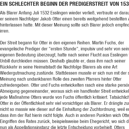
EIN SCHLECHTER BEGINN DER PREDIGERSTREIT VON 153
Als Blarer Anfang Juli 1532 Esslingen wieder verließ, vertraute er dara
er seinem Nachfolger Jakob Otter einen bereits weitgehend bestellten
hinterlassen hatte. Mit dieser Meinung sollte sich Blarer jedoch empfind
irren.
Der Streit begann für Otter in den eigenen Reihen. Martin Fuchs, der
evangelische Prediger der "ersten Stunde", impulsiv und sehr von sei
eigenen Bedeutung überzeugt, hatte nach seiner Flucht aus Esslingen 
Unbill durchleiden müssen. Deshalb glaubte er, dass ihm nach seiner
Rückkehr in seine Heimatstadt die Nachfolge Blarers als eine Art
Wiedergutmachung zustünde. Stattdessen musste er sich nun mit der 
Meinung nach undankbaren Rolle des zweiten Pfarrers hinter Otter
zufriedengeben. Otter und Fuchs entwickelten rasch eine starke persö
Abneigung gegeneinander, woraus sich ein handfester Streit entwickel
jede Maßnahme Otters wurde von Fuchs öffentlich kritisiert. Tatsächlic
Otter in der Öffentlichkeit sehr viel vorsichtiger als Blarer. Er drängte z
nicht so massiv wie dieser auf die Einhaltung der Zuchtordnung, weil e
dass ihm der Rat hierin nicht folgte. Auch in anderen Punkten wich Otte
Eingriffen des Rates zurück, beispielsweise beim Ehegericht, wo sich d
nun als Appellationsinstanz die letzte Entscheidung vorbehielt. Otters