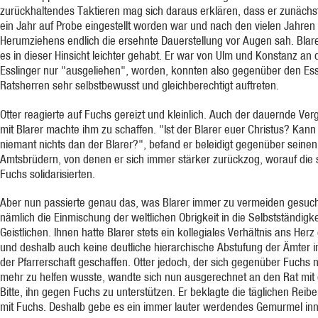
zurückhaltendes Taktieren mag sich daraus erklären, dass er zunächst
ein Jahr auf Probe eingestellt worden war und nach den vielen Jahren
Herumziehens endlich die ersehnte Dauerstellung vor Augen sah. Blare
es in dieser Hinsicht leichter gehabt. Er war von Ulm und Konstanz an 
Esslinger nur "ausgeliehen", worden, konnten also gegenüber den Ess
Ratsherren sehr selbstbewusst und gleichberechtigt auftreten.
Otter reagierte auf Fuchs gereizt und kleinlich. Auch der dauernde Verg
mit Blarer machte ihm zu schaffen. "Ist der Blarer euer Christus? Kann
niemant nichts dan der Blarer?", befand er beleidigt gegenüber seinen
Amtsbrüdern, von denen er sich immer stärker zurückzog, worauf die s
Fuchs solidarisierten.
Aber nun passierte genau das, was Blarer immer zu vermeiden gesuch
nämlich die Einmischung der weltlichen Obrigkeit in die Selbstständigke
Geistlichen. Ihnen hatte Blarer stets ein kollegiales Verhältnis ans Herz
und deshalb auch keine deutliche hierarchische Abstufung der Ämter i
der Pfarrerschaft geschaffen. Otter jedoch, der sich gegenüber Fuchs n
mehr zu helfen wusste, wandte sich nun ausgerechnet an den Rat mit 
Bitte, ihn gegen Fuchs zu unterstützen. Er beklagte die täglichen Reibe
mit Fuchs. Deshalb gebe es ein immer lauter werdendes Gemurmel in