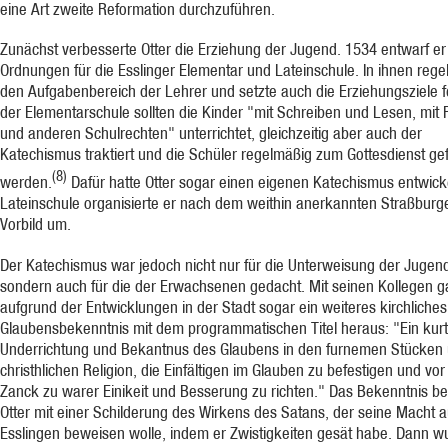
eine Art zweite Reformation durchzuführen.
Zunächst verbesserte Otter die Erziehung der Jugend. 1534 entwarf e
Ordnungen für die Esslinger Elementar und Lateinschule. In ihnen regel
den Aufgabenbereich der Lehrer und setzte auch die Erziehungsziele fe
der Elementarschule sollten die Kinder "mit Schreiben und Lesen, mit
und anderen Schulrechten" unterrichtet, gleichzeitig aber auch der
Katechismus traktiert und die Schüler regelmäßig zum Gottesdienst ge
(8)
werden.
Dafür hatte Otter sogar einen eigenen Katechismus entwicke
Lateinschule organisierte er nach dem weithin anerkannten Straßburg
Vorbild um.
Der Katechismus war jedoch nicht nur für die Unterweisung der Jugen
sondern auch für die der Erwachsenen gedacht. Mit seinen Kollegen g
aufgrund der Entwicklungen in der Stadt sogar ein weiteres kirchliches
Glaubensbekenntnis mit dem programmatischen Titel heraus: "Ein kur
Underrichtung und Bekantnus des Glaubens in den furnemen Stücken
christhlichen Religion, die Einfältigen im Glauben zu befestigen und vor
Zanck zu warer Einikeit und Besserung zu richten." Das Bekenntnis b
Otter mit einer Schilderung des Wirkens des Satans, der seine Macht a
Esslingen beweisen wolle, indem er Zwistigkeiten gesät habe. Dann w