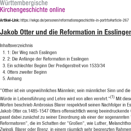
Artikel-Link:
https://wkgo.de/personen/reformationsgeschichte-in-portrts#article-267
Jakob Otter und die Reformation in Esslinge
Inhaltsverzeichnis
1
: Der Weg nach Esslingen
2
: Die Anfänge der Reformation in Esslingen
Ein schlechter Beginn Der Predigerstreit von 1533/34
Otters zweiter Beginn
Anhang
"Otther ist ein ungewöhnliches Männlein; sein männlicher Sinn und die
(1)
Würde in Lebensführung und Lehre wird von allen verehrt."
Mit dies
Worten beschrieb Ambrosius Blarer respektvoll seinen Nachfolger in Es
Jakob Otter ca.1485-1547 Otters offensichtlich wenig beeindruckende 
passt dabei zunächst zu seiner Einordnung als einer der sogenannten 
Reformatoren", die im Schatten der "Großen", wie Luther, Melanchtho
Zwingli, Blarer oder Brenz, in einem räumlich sehr begrenzten Rahmen