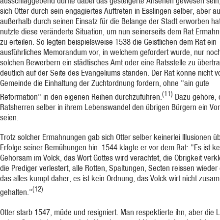
ausschlaggebend dürfte dabei das gesteigerte Ansehen gewesen sein
sich Otter durch sein engagiertes Auftreten in Esslingen selber, aber a
außerhalb durch seinen Einsatz für die Belange der Stadt erworben hat
nutzte diese veränderte Situation, um nun seinerseits dem Rat Ermah
zu erteilen. So legten beispielsweise 1538 die Geistlichen dem Rat ein
ausführliches Memorandum vor, in welchem gefordert wurde, nur noc
solchen Bewerbern ein städtisches Amt oder eine Ratsstelle zu übertra
deutlich auf der Seite des Evangeliums ständen. Der Rat könne nicht v
Gemeinde die Einhaltung der Zuchtordnung fordern, ohne "ain gute
(11)
Reformation" in den eigenen Reihen durchzuführen.
Dazu gehöre, 
Ratsherren selber in ihrem Lebenswandel den übrigen Bürgern ein Vor
seien.
Trotz solcher Ermahnungen gab sich Otter selber keinerlei Illusionen ü
Erfolge seiner Bemühungen hin. 1544 klagte er vor dem Rat: "Es ist ke
Gehorsam im Volck, das Wort Gottes wird verachtet, die Obrigkeit verkl
die Prediger verlestert, alle Rotten, Spaltungen, Secten reissen wieder e
das alles kumpt daher, es ist kein Ordnung, das Volck wirt nicht zus
(12)
gehalten."
Otter starb 1547, müde und resigniert. Man respektierte ihn, aber die 