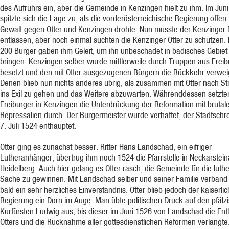
des Aufruhrs ein, aber die Gemeinde in Kenzingen hielt zu ihm. Im Jun
spitzte sich die Lage zu, als die vorderösterreichische Regierung offen 
Gewalt gegen Otter und Kenzingen drohte. Nun musste der Kenzinger R
entlassen, aber noch einmal suchten die Kenzinger Otter zu schützen. 
200 Bürger gaben ihm Geleit, um ihn unbeschadet in badisches Gebiet
bringen. Kenzingen selber wurde mittlerweile durch Truppen aus Freib
besetzt und den mit Otter ausgezogenen Bürgern die Rückkehr verwei
Denen blieb nun nichts anderes übrig, als zusammen mit Otter nach S
ins Exil zu gehen und das Weitere abzuwarten. Währenddessen setzte
Freiburger in Kenzingen die Unterdrückung der Reformation mit brutal
Repressalien durch. Der Bürgermeister wurde verhaftet, der Stadtschr
7. Juli 1524 enthauptet.
Otter ging es zunächst besser. Ritter Hans Landschad, ein eifriger
Lutheranhänger, übertrug ihm noch 1524 die Pfarrstelle in Neckarstein
Heidelberg. Auch hier gelang es Otter rasch, die Gemeinde für die luth
Sache zu gewinnen. Mit Landschad selber und seiner Familie verband 
bald ein sehr herzliches Einverständnis. Otter blieb jedoch der kaiserli
Regierung ein Dorn im Auge. Man übte politischen Druck auf den pfälz
Kurfürsten Ludwig aus, bis dieser im Juni 1526 von Landschad die Ent
Otters und die Rücknahme aller gottesdienstlichen Reformen verlangte