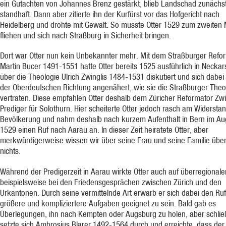
ein Gutachten von Johannes Brenz gestärkt, blieb Landschad zunächs
standhaft. Dann aber zitierte ihn der Kurfürst vor das Hofgericht nach
Heidelberg und drohte mit Gewalt. So musste Otter 1529 zum zweiten 
fliehen und sich nach Straßburg in Sicherheit bringen.
Dort war Otter nun kein Unbekannter mehr. Mit dem Straßburger Refo
Martin Bucer 1491-1551 hatte Otter bereits 1525 ausführlich in Neckar
über die Theologie Ulrich Zwinglis 1484-1531 diskutiert und sich dabei
der Oberdeutschen Richtung angenähert, wie sie die Straßburger The
vertraten. Diese empfahlen Otter deshalb dem Züricher Reformator Zwin
Prediger für Solothurn. Hier scheiterte Otter jedoch rasch am Widersta
Bevölkerung und nahm deshalb nach kurzem Aufenthalt in Bern im Au
1529 einen Ruf nach Aarau an. In dieser Zeit heiratete Otter, aber
merkwürdigerweise wissen wir über seine Frau und seine Familie übe
nichts.
Während der Predigerzeit in Aarau wirkte Otter auch auf überregionale
beispielsweise bei den Friedensgesprächen zwischen Zürich und den
Urkantonen. Durch seine vermittelnde Art erwarb er sich dabei den Ruf,
größere und kompliziertere Aufgaben geeignet zu sein. Bald gab es
Überlegungen, ihn nach Kempten oder Augsburg zu holen, aber schließ
setzte sich Ambrosius Blarer 1492-1564 durch und erreichte, dass der