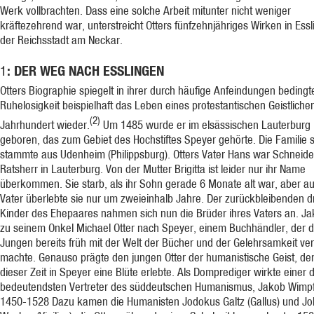
Werk vollbrachten. Dass eine solche Arbeit mitunter nicht weniger
kräftezehrend war, unterstreicht Otters fünfzehnjähriges Wirken in Essl
der Reichsstadt am Neckar.
: DER WEG NACH ESSLINGEN
1
Otters Biographie spiegelt in ihrer durch häufige Anfeindungen bedingt
Ruhelosigkeit beispielhaft das Leben eines protestantischen Geistliche
(2)
Jahrhundert wieder.
Um 1485 wurde er im elsässischen Lauterburg
geboren, das zum Gebiet des Hochstiftes Speyer gehörte. Die Familie 
stammte aus Udenheim (Philippsburg). Otters Vater Hans war Schneide
Ratsherr in Lauterburg. Von der Mutter Brigitta ist leider nur ihr Name
überkommen. Sie starb, als ihr Sohn gerade 6 Monate alt war, aber a
Vater überlebte sie nur um zweieinhalb Jahre. Der zurückbleibenden d
Kinder des Ehepaares nahmen sich nun die Brüder ihres Vaters an. J
zu seinem Onkel Michael Otter nach Speyer, einem Buchhändler, der 
Jungen bereits früh mit der Welt der Bücher und der Gelehrsamkeit ver
machte. Genauso prägte den jungen Otter der humanistische Geist, de
dieser Zeit in Speyer eine Blüte erlebte. Als Domprediger wirkte einer 
bedeutendsten Vertreter des süddeutschen Humanismus, Jakob Wimpf
1450-1528 Dazu kamen die Humanisten Jodokus Galtz (Gallus) und J