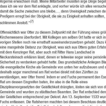
Ärgernis erwachsen muß. Meine Mitarbeiter müssten arge Dinge bege
dass ich sie vor dem Rat anklagte, und vorher würde ich alles versuch
damit die Sache zwischen uns bleibe, ... denn Uneinigkeit zwischen d
Predigern erregt bei der Obrigkeit, die sie zu Einigkeit anhalten sollten,
(7)
schlimmen Anstoß."
Offensichtlich war Otter zu diesem Zeitpunkt mit der Führung eines gr
Kirchenwesens überfordert. Mit Kollegen am selben Ort hatte er sich i
vorigen Stellen noch nie ernsthaft auseinanderzusetzen gehabt. Dazu
eine mangelnde Distanz zur Obrigkeit, was sich aus Otters guten Erfa
mit dem Kenzinger Rat, aber auch mit Ritter Hans Landschad in
Neckarsteinach erklären lässt, denen er teilweise sogar seine persönli
Sicherheit zu verdanken gehabt hatte. Das grundsätzliche Anliegen Bla
die evangelische Kirche als Gemeinde von unten her aufzubauen und s
deshalb sogar manchmal am Rat vorbei direkt mit den Zünften zu
verständigen, war Otter fremd. Indem er und Fuchs permanent den Ess
Rat um dessen Eingreifen baten, ihn also in die Rolle eines
Disziplinarvorgesetzten der Geistlichkeit drängten, lösten sie sich von d
Gemeinde und wurden zu städtischen Beamten. Der Rat entschied den
der Geistlichen entsprechend per Dekret. Am 13. September 1533 wu
Fuchs entlassen. Die Ratsherren machten bei diesem Beschluss deutli