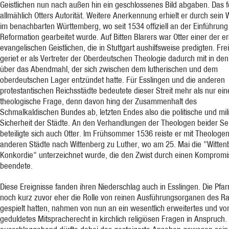
Geistlichen nun nach außen hin ein geschlossenes Bild abgaben. Das f
allmählich Otters Autorität. Weitere Anerkennung erhielt er durch sein 
im benachbarten Württemberg, wo seit 1534 offiziell an der Einführung
Reformation gearbeitet wurde. Auf Bitten Blarers war Otter einer der e
evangelischen Geistlichen, die in Stuttgart aushilfsweise predigten. Frei
geriet er als Vertreter der Oberdeutschen Theologie dadurch mit in den 
über das Abendmahl, der sich zwischen dem lutherischen und dem
oberdeutschen Lager entzündet hatte. Für Esslingen und die anderen
protestantischen Reichsstädte bedeutete dieser Streit mehr als nur ein
theologische Frage, denn davon hing der Zusammenhalt des
Schmalkaldischen Bundes ab, letzten Endes also die politische und mili
Sicherheit der Städte. An den Verhandlungen der Theologen beider Se
beteiligte sich auch Otter. Im Frühsommer 1536 reiste er mit Theologe
anderen Städte nach Wittenberg zu Luther, wo am 25. Mai die "Witten
Konkordie" unterzeichnet wurde, die den Zwist durch einen Kompromi
beendete.
Diese Ereignisse fanden ihren Niederschlag auch in Esslingen. Die Pfarr
noch kurz zuvor eher die Rolle von reinen Ausführungsorganen des Ra
gespielt hatten, nahmen von nun an ein wesentlich erweitertes und v
geduldetes Mitspracherecht in kirchlich religiösen Fragen in Anspruch.