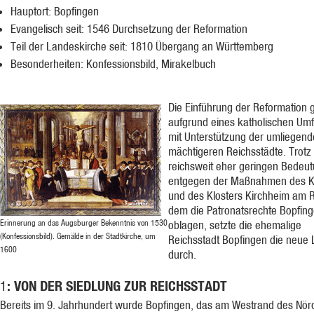
Hauptort: Bopfingen
Evangelisch seit: 1546 Durchsetzung der Reformation
Teil der Landeskirche seit: 1810 Übergang an Württemberg
Besonderheiten: Konfessionsbild, Mirakelbuch
Die Einführung der Reformation 
aufgrund eines katholischen Um
mit Unterstützung der umliegen
mächtigeren Reichsstädte. Trotz
reichsweit eher geringen Bedeu
entgegen der Maßnahmen des K
und des Klosters Kirchheim am R
dem die Patronatsrechte Bopfin
Erinnerung an das Augsburger Bekenntnis von 1530
oblagen, setzte die ehemalige
(Konfessionsbild). Gemälde in der Stadtkirche, um
Reichsstadt Bopfingen die neue 
1600
durch.
: VON DER SIEDLUNG ZUR REICHSSTADT
1
Bereits im 9. Jahrhundert wurde Bopfingen, das am Westrand des Nörd