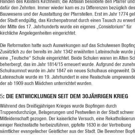
Händen des Klosters Kirchheim; die Äbtissin besoldete den Pfarrer u
dafür den Zehnten. Immer wieder kam es zu Differenzen bezüglich de
Bauwesens und der Ausstattung der Pfarrstellen. Erst im Jahr 1774 ge
der Stadt endgültig, das Kirchenpatronat durch einen Tausch zu erwer
der Mitte des 17. Jahrhunderts wurde ein eigenes „Consistorium“ für
kirchliche Angelegenheiten eingerichtet.
Die Reformation hatte auch Auswirkungen auf das Schulwesen Bopfin
Zusätzlich zu der bereits im Jahr 1342 erwähnten Lateinschule wurde j
eine „Teutsche“ Schule eingerichtet. Beide Schulen waren im Alten S
beherbergt, das im Jahr 1814/15 erneuert wurde. Aufgrund der zun
Schulraumnot wurde im Jahr 1847 ein neues Schulhaus eingeweiht. D
Lateinschule wurde im 19. Jahrhundert in eine Realschule umgewandel
der ab 1909 auch Mädchen unterrichtet wurden.
: DIE ENTWICKLUNGEN SEIT DEM 30JÄHRIGEN KRIEG
5
Während des Dreißigjährigen Krieges wurde Bopfingen durch
Truppendurchzüge, Belagerungen und Pestwellen in der Stadt schwer 
Mitleidenschaft gezogen. Der kaiserliche Versuch, eine Rekatholisieru
einiger Reichsstädte herbeizuführen, gipfelte 1630 in der Vertreibung
sämtlicher evangelischer Geistlicher aus der Stadt. Die Bewohner Bop