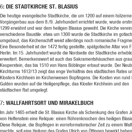
: DIE STADTKIRCHE ST. BLASIUS
6
Die heutige evangelische Stadtkirche, die um 1200 auf einem hölzern
Vorgängerbau aus dem 8./9. Jahrhundert errichtet wurde, wurde erstm
1299 erwähnt und war dem heiligen Blasius geweiht. Die Kirche verein
verschiedene Baustile: etwa um 1300 wurde die Stadtkirche im gotisch
umgebaut, das Kirchenschiff weist allerdings noch romanische Fragme
Eine Besonderheit ist der 1472 fertig gestellte, spätgotische Altar von F
Herlin. Im 15. Jahrhundert wurde die Nordseite der Stadtkirche erhebli
erweitert. Bemerkenswert ist auch das Sakramentshäuschen aus gra
Keuperstein, das bis 1510 von Hans Böblinger erbaut wurde. Der Neu
Kirchturms 1612/13 zeigt das enge Verhältnis des städtischen Rates u
Klosters Kirchheim im Kirchenwesen Bopfingens. Die Kosten von rund
Gulden wurden auf die Heiligenpflege, das Kloster Kirchheim und den
städtischen Rat umgelegt.
: WALLFAHRTSORT UND MIRAKELBUCH
7
Im Jahr 1465 erhielt die St. Blasius Kirche als Schenkung des Grafen 
von Helfenstein eine Reliquie: einen Röhrenknochen des heiligen Blasi
Diese Reliquie, die Bopfingen in vorreformatorischer Zeit zu einem Wall
machte, soll eine Heilung des Grafen Ulrich von Öttingen bewirkt haben