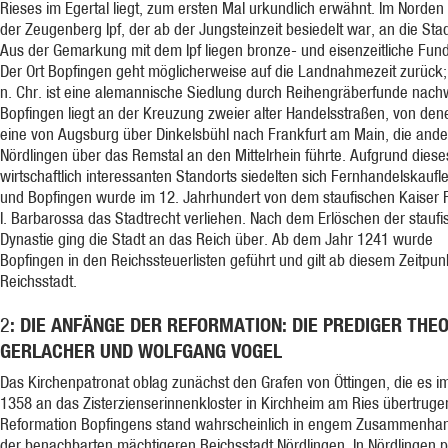
Rieses im Egertal liegt, zum ersten Mal urkundlich erwähnt. Im Norden
der Zeugenberg Ipf, der ab der Jungsteinzeit besiedelt war, an die Stad
Aus der Gemarkung mit dem Ipf liegen bronze- und eisenzeitliche Fund
Der Ort Bopfingen geht möglicherweise auf die Landnahmezeit zurück
n. Chr. ist eine alemannische Siedlung durch Reihengräberfunde nach
Bopfingen liegt an der Kreuzung zweier alter Handelsstraßen, von den
eine von Augsburg über Dinkelsbühl nach Frankfurt am Main, die ande
Nördlingen über das Remstal an den Mittelrhein führte. Aufgrund diese
wirtschaftlich interessanten Standorts siedelten sich Fernhandelskaufl
und Bopfingen wurde im 12. Jahrhundert von dem staufischen Kaiser F
I. Barbarossa das Stadtrecht verliehen. Nach dem Erlöschen der stauf
Dynastie ging die Stadt an das Reich über. Ab dem Jahr 1241 wurde
Bopfingen in den Reichssteuerlisten geführt und gilt ab diesem Zeitpun
Reichsstadt.
: DIE ANFÄNGE DER REFORMATION: DIE PREDIGER THE
2
GERLACHER UND WOLFGANG VOGEL
Das Kirchenpatronat oblag zunächst den Grafen von Öttingen, die es i
1358 an das Zisterzienserinnenkloster in Kirchheim am Ries übertruge
Reformation Bopfingens stand wahrscheinlich in engem Zusammenhan
der benachbarten mächtigeren Reichsstadt Nördlingen. In Nördlingen p