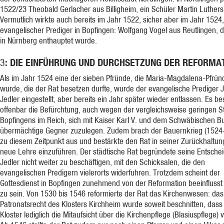
1522/23 Theobald Gerlacher aus Billigheim, ein Schüler Martin Luthers
Vermutlich wirkte auch bereits im Jahr 1522, sicher aber im Jahr 1524,
evangelischer Prediger in Bopfingen: Wolfgang Vogel aus Reutlingen, 
in Nürnberg enthauptet wurde.
: DIE EINFÜHRUNG UND DURCHSETZUNG DER REFORMA
3
Als im Jahr 1524 eine der sieben Pfründe, die Maria-Magdalena-Pfründ
wurde, die der Rat besetzen durfte, wurde der evangelische Prediger 
Jedler eingestellt, aber bereits ein Jahr später wieder entlassen. Es b
offenbar die Befürchtung, auch wegen der vergleichsweise geringen S
Bopfingens im Reich, sich mit Kaiser Karl V. und dem Schwäbischen B
übermächtige Gegner zuzulegen. Zudem brach der Bauernkrieg (1524
zu diesem Zeitpunkt aus und bestärkte den Rat in seiner Zurückhaltung
neue Lehre einzuführen. Der städtische Rat begründete seine Entsche
Jedler nicht weiter zu beschäftigen, mit den Schicksalen, die den
evangelischen Predigern vielerorts widerfuhren. Trotzdem scheint der
Gottesdienst in Bopfingen zunehmend von der Reformation beeinfluss
zu sein. Von 1530 bis 1546 reformierte der Rat das Kirchenwesen: das
Patronatsrecht des Klosters Kirchheim wurde soweit beschnitten, das
Kloster lediglich die Mitaufsicht über die Kirchenpflege (Blasiuspflege) v