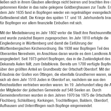
ließen sich in ihrem Glauben allerdings nicht beirren und brachten ihre
geborenen Kinder in das nahe gelegene Goldberghausen zur Taufe. Er
dem Jahr 1635 fand in Bopfingen wieder ein regelmäßiger evangelisch
Gottesdienst statt. Die Kriege des späten 17. und 18. Jahrhunderts bra
für Bopfingen vor allem finanzielle Einbußen mit sich.
Mit der Mediatisierung im Jahr 1802 verlor die Stadt ihre Reichsunmitte
und wurde zunächst Bayern zugesprochen. Im Jahr 1810 erfolgte die
Eingliederung in Württemberg und damit die Einführung der
Württembergischen Kirchenordnung. Bis 1938 war Bopfingen Teil des
Oberamtes Neresheim, im Anschluss daran wurde es dem Landkreis A
angegliedert. Seit 1973 gehört Bopfingen, das in die Zuständigkeit des
Dekanats Aalen fällt, zum Ostalbkreis. Bereits um 1700 verfügte Bopfi
über den größten Anteil an Grundbesitz der Ortschaft Oberdorf. Mit der
Erlaubnis der Grafen von Öttingen, die ebenfalls Grundherren waren, s
sich ab dem Jahr 1510 Juden in Oberdorf an, nachdem sie aus den
Reichsstädten vertrieben worden waren. Im 19. Jahrhundert stieg die 
der Mitglieder der jüdischen Gemeinde auf 548 Seelen an. Durch
Gemeindereformen wurden in den Jahren 1970 bis 1975 die Ortschaft
Flochberg, Schloßberg, Kerkingen, Trochtelfingen, Baldern, Oberdorf,
Aufhausen und Unterriffingen nach Bopfinge eingemeindet.