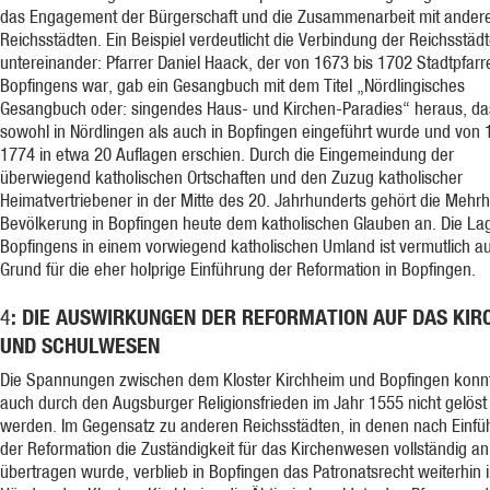
das Engagement der Bürgerschaft und die Zusammenarbeit mit ander
Reichsstädten. Ein Beispiel verdeutlicht die Verbindung der Reichsstäd
untereinander: Pfarrer Daniel Haack, der von 1673 bis 1702 Stadtpfarr
Bopfingens war, gab ein Gesangbuch mit dem Titel „Nördlingisches
Gesangbuch oder: singendes Haus- und Kirchen-Paradies“ heraus, da
sowohl in Nördlingen als auch in Bopfingen eingeführt wurde und von 
1774 in etwa 20 Auflagen erschien. Durch die Eingemeindung der
überwiegend katholischen Ortschaften und den Zuzug katholischer
Heimatvertriebener in der Mitte des 20. Jahrhunderts gehört die Mehrh
Bevölkerung in Bopfingen heute dem katholischen Glauben an. Die La
Bopfingens in einem vorwiegend katholischen Umland ist vermutlich a
Grund für die eher holprige Einführung der Reformation in Bopfingen.
: DIE AUSWIRKUNGEN DER REFORMATION AUF DAS KIR
4
UND SCHULWESEN
Die Spannungen zwischen dem Kloster Kirchheim und Bopfingen konn
auch durch den Augsburger Religionsfrieden im Jahr 1555 nicht gelöst
werden. Im Gegensatz zu anderen Reichsstädten, in denen nach Einfü
der Reformation die Zuständigkeit für das Kirchenwesen vollständig a
übertragen wurde, verblieb in Bopfingen das Patronatsrecht weiterhin 