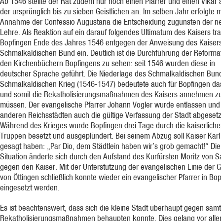
Ab 1546 stellte der Rat zudem nur noch einen Pfarrer und einen Vikar 
der ursprünglich bis zu sieben Geistlichen an. Im selben Jahr erfolgte m
Annahme der Confessio Augustana die Entscheidung zugunsten der n
Lehre. Als Reaktion auf ein darauf folgendes Ultimatum des Kaisers tra
Bopfingen Ende des Jahres 1546 entgegen der Anweisung des Kaisers
Schmalkaldischen Bund ein. Deutlich ist die Durchführung der Reforma
den Kirchenbüchern Bopfingens zu sehen: seit 1546 wurden diese in
deutscher Sprache geführt. Die Niederlage des Schmalkaldischen Bun
Schmalkaldischen Krieg (1546-1547) bedeutete auch für Bopfingen das
und somit die Rekatholisierungsmaßnahmen des Kaisers annehmen z
müssen. Der evangelische Pfarrer Johann Vogler wurde entlassen und 
anderen Reichsstädten auch die gültige Verfassung der Stadt abgesetz
Während des Krieges wurde Bopfingen drei Tage durch die kaiserlich
Truppen besetzt und ausgeplündert. Bei seinem Abzug soll Kaiser Karl
gesagt haben: „Par Dio, dem Städtlein haben wir’s grob gemacht!“ Die
Situation änderte sich durch den Aufstand des Kurfürsten Moritz von 
gegen den Kaiser. Mit der Unterstützung der evangelischen Linie der 
von Öttingen schließlich konnte wieder ein evangelischer Pfarrer in Bo
eingesetzt werden.
Es ist beachtenswert, dass sich die kleine Stadt überhaupt gegen sämt
Rekatholisierungsmaßnahmen behaupten konnte. Dies gelang vor all