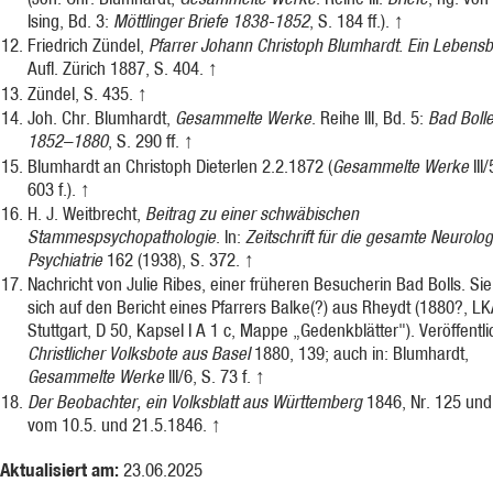
Ising, Bd. 3:
Möttlinger Briefe 1838-1852
, S. 184 ff.).
↑
Friedrich Zündel,
Pfarrer Johann Christoph Blumhardt. Ein Lebensb
Aufl. Zürich 1887, S. 404.
↑
Zündel, S. 435.
↑
Joh. Chr. Blumhardt,
Gesammelte Werke
. Reihe III, Bd. 5:
Bad Bolle
1852–1880
, S. 290 ff.
↑
Blumhardt an Christoph Dieterlen 2.2.1872 (
Gesammelte Werke
III/
603 f.).
↑
H. J. Weitbrecht,
Beitrag zu einer schwäbischen
Stammespsychopathologie
. In:
Zeitschrift für die gesamte Neurolo
Psychiatrie
162 (1938), S. 372.
↑
Nachricht von Julie Ribes, einer früheren Besucherin Bad Bolls. Sie
sich auf den Bericht eines Pfarrers Balke(?) aus Rheydt (1880?, L
Stuttgart, D 50, Kapsel I A 1 c, Mappe „Gedenkblätter"). Veröffentlic
Christlicher Volksbote aus Basel
1880, 139; auch in: Blumhardt,
Gesammelte Werke
III/6, S. 73 f.
↑
Der Beobachter, ein Volksblatt aus Württemberg
1846, Nr. 125 und
vom 10.5. und 21.5.1846.
↑
Aktualisiert am:
23.06.2025