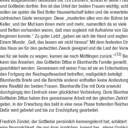
und Gottliebin dorthin. Ihm ist das Urteil der beiden Frauen wichtig; schl
sollen sie später die Bad Boller Hauswirtschaft leiten und die erwartete
zahlreichen Gäste versorgen. Diese „musterten alles von der Bühne b
Keller, und der Mut kam ihnen mehr und mehr, namentlich da so viele 
und Betten vorhanden waren, daß man sogleich mit Aufnahme von Gä
beginnen konnte.“ Zu guter Letzt „gaben sie sich die Hand und sagten
Einem Munde: ,Gelt, das lassen wir nicht hinaus!’ Mit dem festesten Ei
das Haus sei für den gedachten Zweck geeignet und die Last der Verw
(12)
sei für sie beide zu wagen, kamen sie nach Möttlingen zurück.“
Be
kann das Ansehen, das Gottliebin Dittus in Blumhardts Familie genießt,
geschildert werden. Gemeinsam mit seiner Frau ist sie an Entscheidun
den Fortgang der Reichsgottesarbeit betreffen, maßgeblich beteiligt.
Blumhardts Briefe und die Berichte anderer enthalten keine Andeutun
eine Rivalität der beiden Frauen. Blumhardts Ehe mit Doris erweckt
durchgängig den Eindruck einer glücklichen Verbindung. Doris Blumha
Gottliebin Dittus haben ihre gemeinsame Arbeit mit der gleichen Zielric
getan, in der Erwartung des bald in eine neue Phase tretenden Reiches
Dafür wird gebetet und bis zur Erschöpfung gearbeitet.
Friedrich Zündel, der Gottliebin persönlich kennengelernt hat, schildert 
eine Persönlichkeit, die von ihrer ärmlichen Jugend her „etwas Grobkö