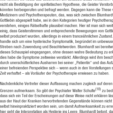
nicht als Bestätigung der spiritistischen Hypothese, die Geister Verstor
könnten herbeigerufen und befragt werden. Dagegen kann die These 
Medizinern und Psychotherapeuten, das, was sich zwischen Blumhard
Gottliebin abgespielt habe, sei in den Kategorien heutiger Psychothera
verstehen, einiges Rätselhafte plausibel machen. Hier ist man sich we
einig, dass Geisterstimmen und entsprechende Bewegungen von Gottli
selbst produziert wurden, allerdings in einem tranceähnlichen Zustand.
handle sich um eine hysterische Symptomatik, begründet im unbewus
Streben nach Zuwendung und Beachtetwerden. Blumhardt sei bereitwil
dieses Schauspiel eingegangen, ohne dessen wahre Bedeutung zu er
dies habe die Symptome zeitweise verstärkt. Allerdings wird ihm besch
durch unerschütterliches Ausharren bei seiner „Patientin“ und das Auf
einer befreienden Perspektive sich – wenn auch in den Vorstellungen 
Zeit verhaftet – als Vorläufer der Psychotherapie erwiesen zu haben.
Nachdenkliche Vertreter dieser Auffassung machen zugleich auf deren
(10)
Grenzen aufmerksam. So gibt der Psychiater Walter Schulte
zu bed
dass sich ein Teil der Erscheinungen auf diese Weise nicht erklären läs
aus der Haut der Kranken hervortretenden Gegenstände können nicht 
selbst hineinpraktiziert worden sein, um damit Aufmerksamkeit zu err
hier geht die Interpretation als Hysterie ins Leere. Blumhardt betont, d