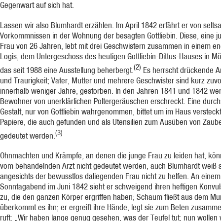
Gegenwart auf sich hat.
Lassen wir also Blumhardt erzählen. Im April 1842 erfährt er von selt
Vorkommnissen in der Wohnung der besagten Gottliebin. Diese, eine j
Frau von 26 Jahren, lebt mit drei Geschwistern zusammen in einem e
Logis, dem Untergeschoss des heutigen Gottliebin-Dittus-Hauses in Möt
(2)
das seit 1988 eine Ausstellung beherbergt.
Es herrscht drückende A
und Traurigkeit; Vater, Mutter und mehrere Geschwister sind kurz zuvo
innerhalb weniger Jahre, gestorben. In den Jahren 1841 und 1842 we
Bewohner von unerklärlichen Poltergeräuschen erschreckt. Eine durch
Gestalt, nur von Gottliebin wahrgenommen, bittet um im Haus versteck
Papiere, die auch gefunden und als Utensilien zum Ausüben von Zaube
(3)
gedeutet werden.
Ohnmachten und Krämpfe, an denen die junge Frau zu leiden hat, kö
vom behandelnden Arzt nicht gedeutet werden; auch Blumhardt weiß s
angesichts der bewusstlos daliegenden Frau nicht zu helfen. An einem
Sonntagabend im Juni 1842 sieht er schweigend ihren heftigen Konvu
zu, die den ganzen Körper ergriffen haben; Schaum fließt aus dem Mu
überkommt es ihn; er ergreift ihre Hände, legt sie zum Beten zusamm
ruft: „Wir haben lange genug gesehen, was der Teufel tut; nun wollen 