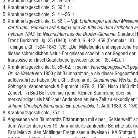
Krankheitsgeschichte, S. 34–39.
↑
Krankheitsgeschichte, S. 39 f.
↑
Krankheitsgeschichte, S. 41–56.
↑
Krankheitsgeschichte, S. 56 f. – Vgl.
Erfahrungen auf den Missions
der Brüder-Gemeine auf Antigua und St. Kitts bei dem Erdbeben a
Februar 1843
. In:
Nachrichten aus der Brüder-Gemeine
. Gnadau: 
Franz Burkhard, Jg. 25 (1843), Heft 3, S. 442–459 (Exemplar: UB
Tübingen, Gh 1594-1843, 1/6). „Der Mittelpunkt und eigentliche H
dieses schrecklichen Natur-Ereignisses scheint in der Gegend der
französischen Insel Guadeloupe gewesen zu sei“ (S. 442).
↑
Krankheitsgeschichte, S. 58–62. In seiner
Verteidigungsschrift ge
Dr. de Valenti
von 1850 gibt Blumhardt an, viele dieser Gegenstän
aufbewahrt zu haben (Joh. Chr. Blumhardt,
Gesammelte Werke
, Bd
Göttingen: Vandenhoeck & Ruprecht 1979, S. 158). Noch 1880 rät F
Zündel, „in Bad Boll sich nach jener kleinen Sammlung eben so
merkwürdiger als häßlicher Andenken an jene Zeit zu erkundigen“
Johann Christoph Blumhardt.
Ein
Lebensbild
, 1. Aufl. 1880, S. 136
Krankheitsgeschichte, 75 f.
↑
Abgesehen von Blumhardts Erfahrungen mit einer „Geisterwelt" si
dem Württemberg des 19. Jahrhunderts zahlreiche Berichte überlief
Parallelen zu den Möttlinger Ereignissen aufweisen (LKA Stuttgart,