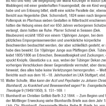
Bd.485 und 486): Die Begegnung der Maria Körzinger in Buoch (De
Waiblingen) mit einer geisterhaften Frauengestalt, die ein Kind ve
habe und um Erlösung bittet, stellt eine solche Parallele dar, ebens
Bericht aus Hegenlohe (Dek. Schorndorf), 1824 seien nach länger
Polterspuk im Pfarrhaus sieben Gestalten in Rittertracht erschiene
hätten die Hebung eines dort vor 650 Jahren verborgenen Schatz
verlangt, dann hätten sie Ruhe. Pfarrer Schmid in Seissen (Dek.
Blaubeuren) erzählt 1850 von einem 13jährigen Jungen, bei dem
plötzliches Emporgerissenwerden und unerklärliche körperliche
Beschwerden beobachtet werden, der aber schließlich gesteht, er 
habe dies bewirkt. Ein 10jähriger Junge aus Pfäffingen (Dek. Tübi
leidet 1805/1806 an Erbrechen, Bewusstlosigkeit und Zuckungen; 
spuckt Knöpfe, Glasstücke u.a. aus, wobei der Tübinger Dekan zw
vorheriges Verschlucken dieser Gegenstände vermutet, aber darau
hinweist, dies alles habe keine Verletzungen hervorgerufen. – Wei
Berichte auch aus dem 16.–18. Jahrhundert im LKA Stuttgart, ebd
Walter Schulte,
Was kann der Arzt und Psychiater zu Johann Chris
Blumhardt, zu Krankheit und Besessenheit sagen?
In:
Evangelisch
Theologie
9 (1949/1950), S. 151–169.
↑
Blumhardt an Christian Gottlob Barth 3.2.1844. – Zum Beginn und 
der Möttlinger Erweckung siehe Blumhardts Briefe aus dem Jahr 
(Joh. Chr. Blumhardt,
Gesammelte Werke
. Reihe III:
Briefe
, hg. von