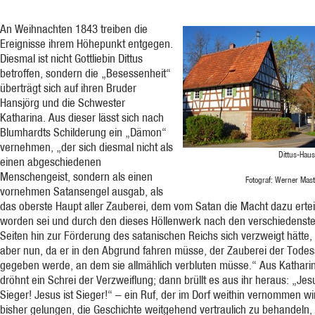
An Weihnachten 1843 treiben die
Ereignisse ihrem Höhepunkt entgegen.
Diesmal ist nicht Gottliebin Dittus
betroffen, sondern die „Besessenheit“
überträgt sich auf ihren Bruder
Hansjörg und die Schwester
Katharina. Aus dieser lässt sich nach
Blumhardts Schilderung ein „Dämon“
vernehmen, „der sich diesmal nicht als
Dittus-Haus
einen abgeschiedenen
Menschengeist, sondern als einen
Fotograf: Werner Mast
vornehmen Satansengel ausgab, als
das oberste Haupt aller Zauberei, dem vom Satan die Macht dazu ertei
worden sei und durch den dieses Höllenwerk nach den verschiedenst
Seiten hin zur Förderung des satanischen Reichs sich verzweigt hätte,
aber nun, da er in den Abgrund fahren müsse, der Zauberei der Todes
gegeben werde, an dem sie allmählich verbluten müsse.“ Aus Kathari
dröhnt ein Schrei der Verzweiflung; dann brüllt es aus ihr heraus: „Jesu
Sieger! Jesus ist Sieger!“ – ein Ruf, der im Dorf weithin vernommen wir
bisher gelungen, die Geschichte weitgehend vertraulich zu behandeln, t