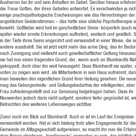
Ausharren bei ihr und sein Anhalten im Gebet. Darüber hinaus erfahre
die Treue Gottes, der ihren Gebeten antwortet. Es verschwinden ja nich
einige psychopathologische Erscheinungen wie das Hervorbringen der
angeblichen Geisterstimmen – das hätte eine übliche Psychotherapie 
bewirkt. Gottliebin wird heil im ganzheitlichen Sinne: körperlich (auch
später wieder ernste Erkrankungen auftreten), seelisch und geistlich. S
in der Tiefe ihres Seins angerührt und verwandelt in einer Weise, die a
andere ausstrahlt. Sie ist jetzt nicht mehr das arme Ding, das ihr Bedür
nach Zuneigung und vielleicht auch gesellschaftlicher Geltung hinaussc
sie hat nun einen tragenden Grund, der, wenn auch an Blumhardts Nä
gekoppelt, doch über ihn weit hinausgeht. Dass Blumhardt sie später, 
unten zu zeigen sein wird, als Mitarbeiterin in sein Haus aufnimmt, dari
man bisweilen den eigentlichen Grund ihrer Heilung gesehen. Die neue
mag das Geborgenheits- und Geltungsbedürfnis der intelligenten, abe
Frau zufriedengestellt und zur Genesung beigetragen haben. Dass ihr
Neuwerden jedoch darin nicht aufgeht, sondern tiefer gegründet ist, w
Betrachten des weiteren Lebensweges sichtbar.
Zuvor noch ein Blick auf Blumhardt. Auch er ist im Lauf der Ereignisse
verwandelt worden. Hat er sich bislang trotz allen Engagements für die
Gemeinde im Alltagsgeschäft aufgerieben, so macht ihn nun die Erfahr
dem Bösen gleichsam „handgemein“ geworden zu sein, das letztlich 