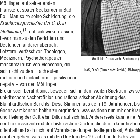
Möttlingen auf seiner ersten
Pfarrstelle, später Seelsorger in Bad
Boll. Man sollte seine Schilderung, die
Krankheitsgeschichte der G. D. in
(1)
Möttlingen
,
auf sich wirken lassen,
bevor man zu den Berichten und
Deutungen anderer übergeht.
Letztere, verfasst von Theologen,
Medizinern, Psychotherapeuten,
Gottliebin Dittus verh. Brodersen
manchmal auch von Menschen, die
LKAS, D 50 (Blumhardt-Archiv), Bildmapp
sich nicht zu den „Fachleuten“
rechnen und einfach nur – positiv oder
negativ – von den Möttlinger
Ereignissen berührt sind, bewegen sich in dem weiten Spektrum zwis
unkritischem Nacherzählen und rationalistischer Ablehnung des
Blumhardtschen Berichts. Diese Stimmen aus dem 19. Jahrhundert bis
Gegenwart können helfen zu ergründen, was es denn nun mit der Kra
und Heilung der Gottliebin Dittus auf sich hat. Andererseits kann eine 
der Ereignisse anhand der historischen Quellen, die den Erkenntnishor
offenhält und sich nicht auf Vorentscheidungen festlegen lässt, Aufsch
darüber geben, was es mit den Urteilen des 19. Jahrhunderts bis zur