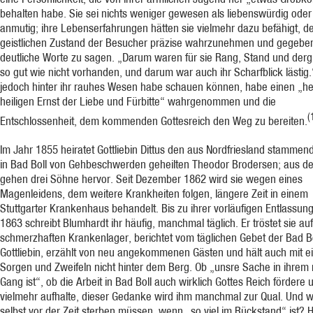
behalten habe. Sie sei nichts weniger gewesen als liebenswürdig oder
anmutig; ihre Lebenserfahrungen hätten sie vielmehr dazu befähigt, d
geistlichen Zustand der Besucher präzise wahrzunehmen und gegeben
deutliche Worte zu sagen. „Darum waren für sie Rang, Stand und derg
so gut wie nicht vorhanden, und darum war auch ihr Scharfblick lästig
jedoch hinter ihr rauhes Wesen habe schauen können, habe einen „he
heiligen Ernst der Liebe und Fürbitte“ wahrgenommen und die
(
Entschlossenheit, dem kommenden Gottesreich den Weg zu bereiten.
Im Jahr 1855 heiratet Gottliebin Dittus den aus Nordfriesland stamme
in Bad Boll von Gehbeschwerden geheilten Theodor Brodersen; aus d
gehen drei Söhne hervor. Seit Dezember 1862 wird sie wegen eines
Magenleidens, dem weitere Krankheiten folgen, längere Zeit in einem
Stuttgarter Krankenhaus behandelt. Bis zu ihrer vorläufigen Entlassung
1863 schreibt Blumhardt ihr häufig, manchmal täglich. Er tröstet sie au
schmerzhaften Krankenlager, berichtet vom täglichen Gebet der Bad Bo
Gottliebin, erzählt von neu angekommenen Gästen und hält auch mit e
Sorgen und Zweifeln nicht hinter dem Berg. Ob „unsre Sache in ihrem 
Gang ist“, ob die Arbeit in Bad Boll auch wirklich Gottes Reich fördere 
vielmehr aufhalte, dieser Gedanke wird ihm manchmal zur Qual. Und w
selbst vor der Zeit sterben müssen, wenn „so viel im Rückstand“ ist? 