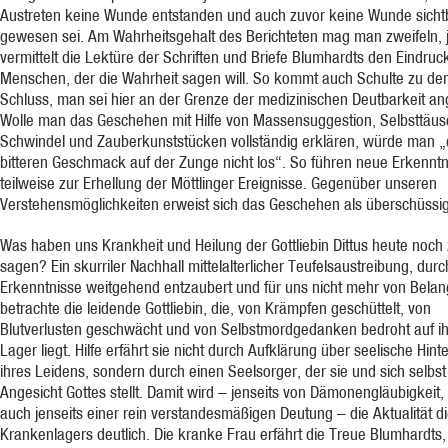
Austreten keine Wunde entstanden und auch zuvor keine Wunde sicht
gewesen sei. Am Wahrheitsgehalt des Berichteten mag man zweifeln, 
vermittelt die Lektüre der Schriften und Briefe Blumhardts den Eindruc
Menschen, der die Wahrheit sagen will. So kommt auch Schulte zu d
Schluss, man sei hier an der Grenze der medizinischen Deutbarkeit an
Wolle man das Geschehen mit Hilfe von Massensuggestion, Selbsttäu
Schwindel und Zauberkunststücken vollständig erklären, würde man „
bitteren Geschmack auf der Zunge nicht los“. So führen neue Erkenntn
teilweise zur Erhellung der Möttlinger Ereignisse. Gegenüber unseren
Verstehensmöglichkeiten erweist sich das Geschehen als überschüssig
Was haben uns Krankheit und Heilung der Gottliebin Dittus heute noch
sagen? Ein skurriler Nachhall mittelalterlicher Teufelsaustreibung, dur
Erkenntnisse weitgehend entzaubert und für uns nicht mehr von Bela
betrachte die leidende Gottliebin, die, von Krämpfen geschüttelt, von
Blutverlusten geschwächt und von Selbstmordgedanken bedroht auf i
Lager liegt. Hilfe erfährt sie nicht durch Aufklärung über seelische Hin
ihres Leidens, sondern durch einen Seelsorger, der sie und sich selbst
Angesicht Gottes stellt. Damit wird – jenseits von Dämonengläubigkeit,
auch jenseits einer rein verstandesmäßigen Deutung – die Aktualität d
Krankenlagers deutlich. Die kranke Frau erfährt die Treue Blumhardts,