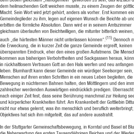
dem heilmachenden Gott weichen musste, zu einem Zeugen der göttli
Macht. Sein Wort wird jetzt gehört, anders als vorher. Erst kommen ei
Gemeindeglieder zu ihm, legen auf eigenen Wunsch die Beichte ab un
erbitten die förmliche Absolution. Dann wird er in seinem Amtszimmer
gleichsam überlaufen von Beichtwilligen, die mitunter bitterlich weinen
(11)
auch „die härtesten Männer nicht unterlassen können“.
Dennoch m
die Erweckung, die in kurzer Zeit die ganze Gemeinde ergreift, keinen
überspannten Eindruck, eher den eines großen Aufatmens. Die Mens
kommen aus bisherigen Verbohrtheiten und Sackgassen heraus, könn
in rückhaltlosem Vertrauen Gott an den Hals werfen und neu anfangen
leben. Blumhardt kann dieser Gemeinde ein würdiger Seelsorger sein,
Menschen auf ihren ersten Schritten in ein neues Leben begleiten, die
Bewegung in nüchternen Bahnen halten, den Möttlingern und den im
zahlreicher werdenden Auswärtigen eindrücklich predigen. Überrascht s
nach einiger Zeit fest, dass seine Berührung manchmal zur Heilung see
und körperlicher Krankheiten führt. Am Krankenbett der Gottliebin Dittu
nicht nur etwas gelernt, was ihn menschlich und beruflich weiterbringt
Objektives hat sich ihm mitgeteilt, das auf andere ausstrahlt.
In der Stuttgarter Gemeinschaftsbewegung, in Korntal und Basel ist Bl
die Naherwartung des ersten Tausendjährigen Reiches und der Wieder