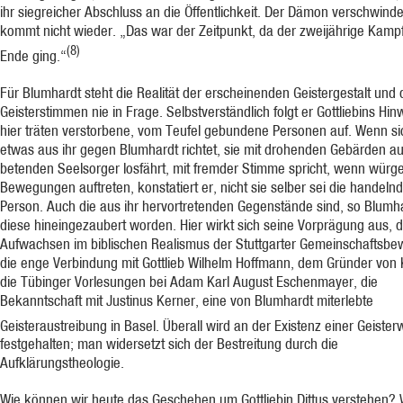
ihr siegreicher Abschluss an die Öffentlichkeit. Der Dämon verschwind
kommt nicht wieder. „Das war der Zeitpunkt, da der zweijährige Kamp
(8)
Ende ging.“
Für Blumhardt steht die Realität der erscheinenden Geistergestalt und 
Geisterstimmen nie in Frage. Selbstverständlich folgt er Gottliebins Hin
hier träten verstorbene, vom Teufel gebundene Personen auf. Wenn si
etwas aus ihr gegen Blumhardt richtet, sie mit drohenden Gebärden a
betenden Seelsorger losfährt, mit fremder Stimme spricht, wenn würg
Bewegungen auftreten, konstatiert er, nicht sie selber sei die handeln
Person. Auch die aus ihr hervortretenden Gegenstände sind, so Blumha
diese hineingezaubert worden. Hier wirkt sich seine Vorprägung aus, 
Aufwachsen im biblischen Realismus der Stuttgarter Gemeinschaftsb
die enge Verbindung mit Gottlieb Wilhelm Hoffmann, dem Gründer von K
die Tübinger Vorlesungen bei Adam Karl August Eschenmayer, die
Bekanntschaft mit Justinus Kerner, eine von Blumhardt miterlebte
Geisteraustreibung in Basel. Überall wird an der Existenz einer Geister
festgehalten; man widersetzt sich der Bestreitung durch die
Aufklärungstheologie.
Wie können wir heute das Geschehen um Gottliebin Dittus verstehen?