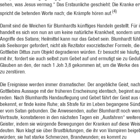
sehen, was Jesus vermag.“ Das Erstaunliche geschieht: Die Kranke er
(4)
spricht die betenden Worte nach; die Krämpfe hören auf.
Damit sind die Weichen für Blumhardts künftiges Handeln gestellt. Für 
handelt es sich von nun an um keine natürliche Krankheit, sondern um
Angriffe des Satans; Heilmittel kann nur das Gebet sein. Blumhardt fühl
als Seelsorger gefordert, nicht als Rezitator exorzistischer Formeln, die
Gottliebin Dittus zum Objekt degradieren würden. Er besucht sie häufig,
mit ihr, fordert sie auch selbst zum Gebet auf und ermutigt sie zu Gedu
Glauben an den, der nach 1 Joh 3,8 gekommen ist, um die Werke des 
zu zerstören.
Die Ereignisse werden immer dramatischer. Der angebliche Geist, nac
Gottliebins Aussage mit der früheren Erscheinung identisch, beginnt au
reden. Nach Blumhardts Handauflegung und Gebet fährt der Geist aus
bekennt, er finde keine Ruhe; als Strafe für im Leben begangene Sünd
er vom Satan gebunden. Die Anwesenden, außer Blumhardt noch wen
Vertraute, konstatieren in den nächsten Tagen ein „Ausfahren“ weiter
Geister, indem sie würgende Bewegungen der Kranken auf diese Wei
deuten. Nun klagt sie über Brustblutungen, die ihr von Vampiren beige
würden; sie hat starke Schmerzen, Brandwunden; es kommt zu