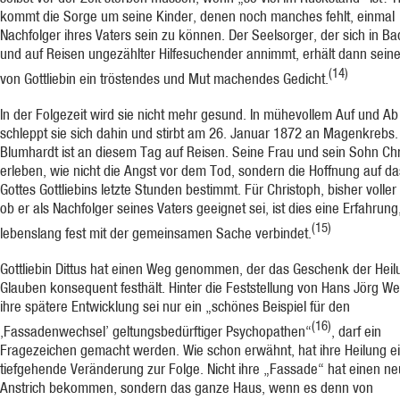
kommt die Sorge um seine Kinder, denen noch manches fehlt, einmal
Nachfolger ihres Vaters sein zu können. Der Seelsorger, der sich in Ba
und auf Reisen ungezählter Hilfesuchender annimmt, erhält dann seine
(14)
von Gottliebin ein tröstendes und Mut machendes Gedicht.
In der Folgezeit wird sie nicht mehr gesund. In mühevollem Auf und Ab
schleppt sie sich dahin und stirbt am 26. Januar 1872 an Magenkrebs.
Blumhardt ist an diesem Tag auf Reisen. Seine Frau und sein Sohn Ch
erleben, wie nicht die Angst vor dem Tod, sondern die Hoffnung auf da
Gottes Gottliebins letzte Stunden bestimmt. Für Christoph, bisher voller 
ob er als Nachfolger seines Vaters geeignet sei, ist dies eine Erfahrung,
(15)
lebenslang fest mit der gemeinsamen Sache verbindet.
Gottliebin Dittus hat einen Weg genommen, der das Geschenk der Heil
Glauben konsequent festhält. Hinter die Feststellung von Hans Jörg Wei
ihre spätere Entwicklung sei nur ein „schönes Beispiel für den
(16)
,Fassadenwechsel’ geltungsbedürftiger Psychopathen“
, darf ein
Fragezeichen gemacht werden. Wie schon erwähnt, hat ihre Heilung e
tiefgehende Veränderung zur Folge. Nicht ihre „Fassade“ hat einen n
Anstrich bekommen, sondern das ganze Haus, wenn es denn von