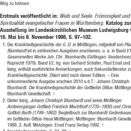
Weg zu bahnen.
Erstmals veröffentlicht in:
Weib und Seele. Frömmigkeit und
Katalog zu
Spiritualität evangelischer Frauen in Württemberg.
Ausstellung im Landeskirchlichen Museum Ludwigsburg
16. Mai bis 8. November 1998, S. 97–102.
Die
Krankheitsgeschichte der G. D. in Möttlingen, mitgeteilt von Pfa
Blumhardt
ist in zahlreichen Ausgaben erschienen, u. a. in Band I/
Gesammelten Werke
Joh. Chr. Blumhardts (Göttingen: Vandenhoe
Ruprecht 1979). Band I/2, hg. von Gerhard Schäfer, Paul Ernst und 
Ising, enthält ausführliche Anmerkungen, auch Sekundärliteratur z
Krankheitsgeschichte
. Zitiert wird nach dieser Edition. – Eine
unkommentierte Ausgabe erschien 2010 u.d.T.: Johann Christoph
Blumhardt.
Die Krankheitsgeschichte der Gottliebin Dittus
. Möttling
Blumhardt-Gesellschaft.
↑
Dieter Ising,
Johann Christoph Blumhardt und seine Möttlinger
Amtsvorgänger Gottlieb Friedrich Machtholf (1735–1800) und Chris
Gottlob Barth (1799–1862).
Begleitbuch zur Blumhardt-Gedenkauss
im Gottliebin-Dittus-Haus Möttlingen. Möttlingen: Blumhardt-Gesell
1988, 2. Aufl. Metzingen: Ernst Franz Verlag 1992.
↑