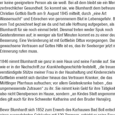
er keine geeignetere Person als sie weiß. Bei all dem bleibt sie ein M
zerbrechlicher Gesundheit. So kommt sie, wie Blumhardt dem befreun
Christian Gottlob Barth am 9. August 1845 mitteilt, durch „eine Art
Wassersucht“ und Erbrechen von geronnenem Blut in Lebensgefahr. B
vom Tod gezeichnet liegt sie da und hat alle Hoffnung aufgegeben, als
Blumhardt für sie noch einmal betet. Diesmal treten weder Spuk noch
Geisterstimmen auf; in weniger als fünf Minuten kommt es zu einer deu
Besserung. Eine Veränderung ist mit Gottliebin Dittus vorgegangen. Da
gewachsene Vertrauen auf Gottes Hilfe ist es, das ihr Seelsorger jetzt n
Erinnerung rufen muss.
1846 nimmt Blumhardt sie ganz in sein Haus und seine Familie auf. Sie
wie er in der Nachschrift zur
Krankheitsgeschichte
feststellt, „die treu
verständigste Stütze meiner Frau in der Haushaltung und Kindererzieh
Gottliebin erwirbt sich darüber hinaus das Vertrauen Kranker, die das
Möttlinger Pfarrhaus aufsuchen; vor allem Geisteskranke haben „das
ungemessenste Zutrauen“ zu ihr. Sie nimmt kein Geld für ihre Tätigkeit,
also nicht Dienstperson im Hause, sondern „an Kindes Statt angenom
dies gilt auch für ihre Schwester Katharina und den Bruder Hansjörg.
Bevor Blumhardt sich 1852 zum Erwerb des Kurhauses Bad Boll entsch
eines ausgedehnten Gebäudes mit 129 Zimmern, schickt er seine Frau