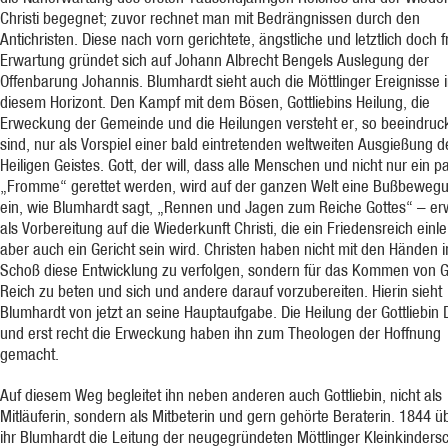
Christi begegnet; zuvor rechnet man mit Bedrängnissen durch den
Antichristen. Diese nach vorn gerichtete, ängstliche und letztlich doch 
Erwartung gründet sich auf Johann Albrecht Bengels Auslegung der
Offenbarung Johannis. Blumhardt sieht auch die Möttlinger Ereignisse 
diesem Horizont. Den Kampf mit dem Bösen, Gottliebins Heilung, die
Erweckung der Gemeinde und die Heilungen versteht er, so beeindruc
sind, nur als Vorspiel einer bald eintretenden weltweiten Ausgießung d
Heiligen Geistes. Gott, der will, dass alle Menschen und nicht nur ein p
„Fromme“ gerettet werden, wird auf der ganzen Welt eine Bußbeweg
ein, wie Blumhardt sagt, „Rennen und Jagen zum Reiche Gottes“ – e
als Vorbereitung auf die Wiederkunft Christi, die ein Friedensreich einle
aber auch ein Gericht sein wird. Christen haben nicht mit den Händen 
Schoß diese Entwicklung zu verfolgen, sondern für das Kommen von G
Reich zu beten und sich und andere darauf vorzubereiten. Hierin sieht
Blumhardt von jetzt an seine Hauptaufgabe. Die Heilung der Gottliebin D
und erst recht die Erweckung haben ihn zum Theologen der Hoffnung
gemacht.
Auf diesem Weg begleitet ihn neben anderen auch Gottliebin, nicht als
Mitläuferin, sondern als Mitbeterin und gern gehörte Beraterin. 1844 ü
ihr Blumhardt die Leitung der neugegründeten Möttlinger Kleinkinders