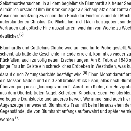
Selbstmordversuchen. In all dem begleitet sie Blumhardt als treuer See
Allmählich erscheint ihm ihr Krankenlager als Schauplatz einer zentral
Auseinandersetzung zwischen dem Reich der Finsternis und der Mach
auferstandenen Christus. Die Pflicht, hier nicht klein beizugeben, sond
Vertrauen auf göttliche Hilfe auszuharren, wird ihm von Woche zu Woc
(5)
deutlicher.
Blumhardts und Gottliebins Glaube wird auf eine harte Probe gestellt.
scheint, als hätte die Geschichte ihr Ende erreicht, kommt es wieder zu
Rückfällen, auch zu völlig neuen Erscheinungen. Am 8. Februar 1843 s
junge Frau im Geiste ein schreckliches Erdbeben in Westindien, was k
(6)
darauf durch Zeitungsberichte bestätigt wird.
Einen Monat darauf erbr
ein Messer, Nadeln und ein 3 Zoll breites Stück Eisen, alles nach Blum
Überzeugung in sie „hineingezaubert“. Aus ihrem Kiefer, der Herzgru
aus dem Oberleib treten Nägel, Scherben, Knochen, Eisen, Fensterblei
verbogene Drahtstücke und anderes hervor. Wie immer sind auch hier
Augenzeugen anwesend. Blumhardts Frau hilft beim Herausziehen der
Gegenstände, die von Blumhardt anfangs aufbewahrt und später verni
(7)
werden.