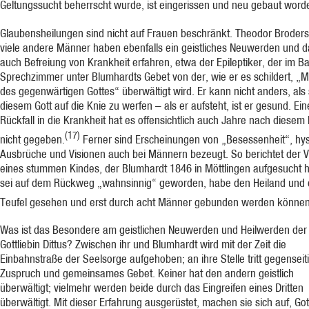
Geltungssucht beherrscht wurde, ist eingerissen und neu gebaut word
Glaubensheilungen sind nicht auf Frauen beschränkt. Theodor Broder
viele andere Männer haben ebenfalls ein geistliches Neuwerden und 
auch Befreiung von Krankheit erfahren, etwa der Epileptiker, der im Ba
Sprechzimmer unter Blumhardts Gebet von der, wie er es schildert, „M
des gegenwärtigen Gottes“ überwältigt wird. Er kann nicht anders, als 
diesem Gott auf die Knie zu werfen – als er aufsteht, ist er gesund. Ei
Rückfall in die Krankheit hat es offensichtlich auch Jahre nach diesem 
(17)
nicht gegeben.
Ferner sind Erscheinungen von „Besessenheit“, hys
Ausbrüche und Visionen auch bei Männern bezeugt. So berichtet der V
eines stummen Kindes, der Blumhardt 1846 in Möttlingen aufgesucht h
sei auf dem Rückweg „wahnsinnig“ geworden, habe den Heiland und
Teufel gesehen und erst durch acht Männer gebunden werden können
Was ist das Besondere am geistlichen Neuwerden und Heilwerden der
Gottliebin Dittus? Zwischen ihr und Blumhardt wird mit der Zeit die
Einbahnstraße der Seelsorge aufgehoben; an ihre Stelle tritt gegenseit
Zuspruch und gemeinsames Gebet. Keiner hat den andern geistlich
überwältigt; vielmehr werden beide durch das Eingreifen eines Dritten
überwältigt. Mit dieser Erfahrung ausgerüstet, machen sie sich auf, Go