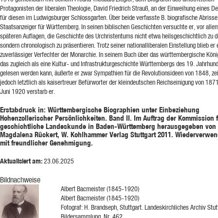
Protagonisten der liberalen Theologie, David Friedrich Strauß, an der Einweihung eines 
für diesen im Ludwigsburger Schlossgarten. Über beide verfasste B. biografische Abrisse
Staatsanzeiger für Württemberg. In seinen biblischen Geschichten versuchte er, vor alle
späteren Auflagen, die Geschichte des Urchristentums nicht etwa heilsgeschichtlich zu d
sondern chronologisch zu präsentieren. Trotz seiner nationalliberalen Einstellung blieb er 
zuverlässiger Verfechter der Monarchie. In seinem Buch über das württembergische Kön
das zugleich als eine Kultur- und Infrastrukturgeschichte Württembergs des 19. Jahrhun
gelesen werden kann, äußerte er zwar Sympathien für die Revolutionsideen von 1848, zei
jedoch letztlich als kaisertreuer Befürworter der kleindeutschen Reichseinigung von 187
Juni 1920 verstarb er.
Erstabdruck in: Württembergische Biographien unter Einbeziehung
Hohenzollerischer Persönlichkeiten. Band II. Im Auftrag der Kommission 
geschichtliche Landeskunde in Baden-Württemberg herausgegeben von
Magdalena Rückert, W. Kohlhammer Verlag Stuttgart 2011. Wiederverwe
mit freundlicher Genehmigung.
Aktualisiert am:
23.06.2025
Bildnachweise
Albert Bacmeister (1845-1920)
Albert Bacmeister (1845-1920)
Fotograf: H. Brandseph, Stuttgart. Landeskirchliches Archiv Stut
Bildersammlung, Nr. 462