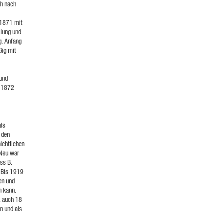
ch nach
 1871 mit
llung und
g. Anfang
ßig mit
 und
r 1872
als
r den
ichtlichen
 Neu war
ss B.
. Bis 1919
en und
n kann.
. auch 18
n und als