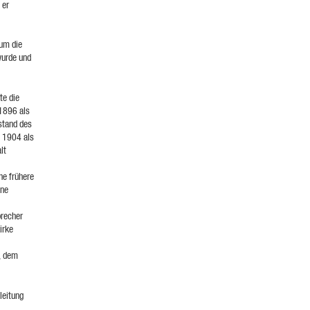
 er
 um die
wurde und
te die
 1896 als
stand des
b 1904 als
lt
ne frühere
ine
precher
irke
, dem
leitung