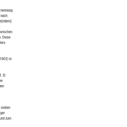
Ernennung
r nach
he[ndem]
9
torischen
. Diese
lers
1902) in
t. Er
he
hen
 sieben
rger
 und zum