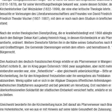
(1810-1878), der für seine Vermittlungstheologie bekannt war, sowie dessen Schüler, d
Kirchenhistoriker Carl Weizsäcker (1822-1899), der eine eher kritische Theologie lehrte.
besuchte er Vorlesungen des Literaturwissenschaftlers und Freundes von David Friedrich
Friedrich Theodor Vischer (1807-1887), mit dem er noch nach dem Studium in brieflich
stand.
Nach der ersten theologischen Dienstprüfung, die er krankheitsbedingt erst 1868 ablegte
durch den Balinger Dekan Karl Ludwig Heinrich Haug, in dessen Kirchenbezirk er als Pfa
amtierte, ordiniert. Weitere Dienstorte führten ihn in die Nähe seines Geburtsortes nach 
und Großbettlingen. Die Gemeinde Oberensingen verlieh dem eltern- und heimatlosen B.
Bürgerrecht.
Den Ausbruch des deutsch-französischen Kriegs erlebte er als Pfarrverweser in Wangen 
Sofort richtete B., der im Krieg gegen Österreich 1866 zwar ausgehoben, aber nicht mehr
einberufen worden war, eine „flehentliche“ – aber gleichwohl unberücksichtige – Bitte an
Kirchenleitung, ihn für den Kriegsdienst freizustellen oder ihn wenigstens als Felddiakon
abzuordnen. Wenig später sah er sich in der Allgäuer Diaspora öffentlichen Anfeindungen
katholischen Stadtpfarrers ausgesetzt und bat gekränkt um Versetzung. Erst nachdem er 
überkonfessionellen Solidarität der städtischen Ehrbarkeit versichert hatte, erklärte er sic
zu bleiben.
Gleichwohl beorderte ihn die Kirchenleitung kurze Zeit darauf als Pfarrverweser nach Br
ins Hohenlohische, von wo aus er mit Hinweis auf seine labile Gesundheit die Zulassung 