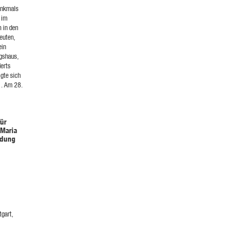
Denkmals
 im
m in den
euten,
ein
igshaus,
derts
gte sich
1. Am 28.
für
 Maria
ndung
tgart,