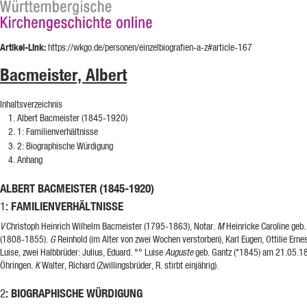
Artikel-Link:
https://wkgo.de/personen/einzelbiografien-a-z#article-167
Bacmeister, Albert
Inhaltsverzeichnis
Albert Bacmeister (1845-1920)
1
: Familienverhältnisse
2
: Biographische Würdigung
Anhang
ALBERT BACMEISTER (1845-1920)
: FAMILIENVERHÄLTNISSE
1
V
Christoph Heinrich Wilhelm Bacmeister (1795-1863), Notar.
M
Heinricke Caroline geb.
(1808-1855).
G
Reinhold (im Alter von zwei Wochen verstorben), Karl Eugen, Ottilie Erne
Luise, zwei Halbbrüder: Julius, Eduard. °° Luise
Auguste
geb. Gantz (*1845) am 21.05.1
Öhringen.
K
Walter, Richard (Zwillingsbrüder, R. stirbt einjährig).
: BIOGRAPHISCHE WÜRDIGUNG
2