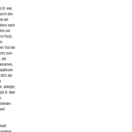
n B. war
durch den
eb die
aters nach
ten sie
im/Teck,
in
en Tod der
ters zum
. als
dexamen,
Maulbronn
1863 die
s
e, ablegte,
gte B. über
e
lsleiden
und
chaft
Landerer