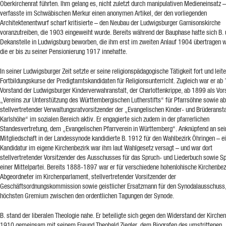
Oberkirchenrat führten. Ihm gelang es, nicht zuletzt durch manipulativen Medieneinsatz –
verfasste im Schwäbischen Merkur einen anonymen Artikel, der den vorliegenden
Architektenentwurf scharf kritisierte – den Neubau der Ludwigsburger Garnisonskirche
voranzutreiben, die 1903 eingeweiht wurde. Bereits während der Bauphase hatte sich B.
Dekanstelle in Ludwigsburg beworben, die ihm erst im zweiten Anlauf 1904 übertragen 
die er bis zu seiner Pensionierung 1917 innehatte.
In seiner Ludwigsburger Zeit setzte er seine religionspädagogische Tätigkeit fort und leite
Fortbildungskurse der Predigtamtskandidaten für Religionsunterricht. Zugleich war er ab
Vorstand der Ludwigsburger Kinderverwahranstalt, der Charlottenkrippe, ab 1899 als Vor
„Vereins zur Unterstützung des Württembergischen Lutherstifts“ für Pfarrsöhne sowie a
stellvertretender Verwaltungsratvorsitzender der „Evangelischen Kinder- und Brüderansta
Karlshöhe“ im sozialen Bereich aktiv. Er engagierte sich zudem in der pfarrerlichen
Standesvertretung, dem „Evangelischen Pfarrverein in Württemberg“. Anknüpfend an sei
Mitgliedschaft in der Landessynode kandidierte B. 1912 für den Wahlbezirk Öhringen – e
Kandidatur im eigene Kirchenbezirk war ihm laut Wahlgesetz versagt – und war dort
stellvertretender Vorsitzender des Ausschusses für das Spruch- und Liederbuch sowie S
einer Mittelpartei. Bereits 1888-1897 war er für verschiedene hohenlohische Kirchenbez
Abgeordneter im Kirchenparlament, stellvertretender Vorsitzender der
Geschäftsordnungskommission sowie geistlicher Ersatzmann für den Synodalausschuss
höchsten Gremium zwischen den ordentlichen Tagungen der Synode.
B. stand der liberalen Theologie nahe. Er beteiligte sich gegen den Widerstand der Kirchen
1910 gemeinsam mit seinem Freund Theobald Ziegler, dem Biografen des umstrittenen