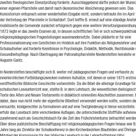
zweiten theologischen Dienstprüfung forderte. Ausschlaggebend dürfte jedoch der Wuns
einer eigenen Pfarrstelle und damit nach ökonomischer Absicherung gewesen sein. Das
Konsistorium entsprach seiner wiederholten Eingabe nicht, sondern betraute ihn im April
der Vertretung der Pfarrstelle in Schlaitdorf. Dort hoffte B. erneut auf eine ständige Anste
mobilisierte die Gemeinde zunächst erfolgreich gegen eine weitere Versetzungsanordnun
1872 legte er das zweite Examen ab, in dessen schriftlichen Teil er sich schwerpunktmä
religionspädagogischen Fragestellungen auseinandersetzte. Dabei plädierte er für eine
Professionalisierung von Geistlichen im Hinblick auf ihre Funktion als Religionslehrer und
Schulaufseher und forderte Kenntnisse in Psychologie, Didaktik, Methodik, Rechtskunde
Gesundheitspflege. Nach Übertragung der Patronatspfarrstelle Niederstetten heiratete e
Auguste Gantz.
In Niederstetten beschäftigte sich B. weiter mit pädagogischen Fragen und verfasste zu
innerkirchlichen Fortbildungszwecken mehrere Aufsätze, mit denen er seine 1875 erstm
veröffentlichte Biblische Geschichte vorbereitete. Da die Bibel die alleinige Grundlage fü
schulischen Leseunterricht war, stellte B. in dem Lehrbuch, die wesentlichen (heils)gesch
Texte des Alten und Neuen Testaments in didaktisch sinnvollen Abschnitten zusammen.
dabei, dass nun nicht mehr der eigentliche Bibeltext verwendet werden sollte, sondern da
versuchte, kindgerechter zu formulieren und auf eine Textgliederung in Verse verzichtete
erfuhr das Lesebuch zehn verschiedene Auflagen, die unterschiedliche Stofffülle aufwies
zunehmend auch als Geschichtsbuch für die Zeit des Frühchristentums betrachtet werde
Über diese publizistische Beschäftigung mit religionspädagogischen Fragen hinaus war B
Jahre lang als Direktor der Schulkonferenz in den Kirchenbezirken Blaufelden und Öhringe
Mitglied der Kommission für das biblische Lesebuch in der Lehrerfortbildung tätig.