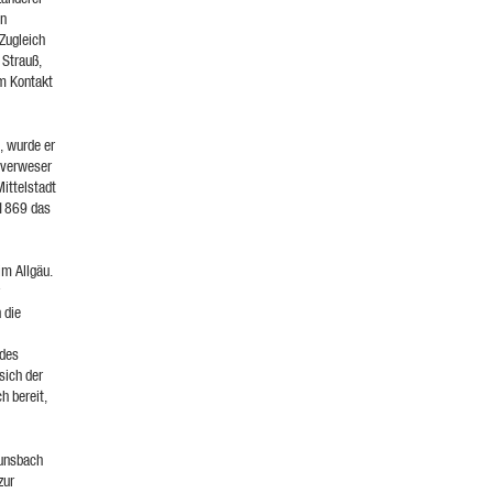
en
 Zugleich
 Strauß,
em Kontakt
, wurde er
rrverweser
Mittelstadt
 1869 das
im Allgäu.
 die
 des
sich der
h bereit,
aunsbach
zur