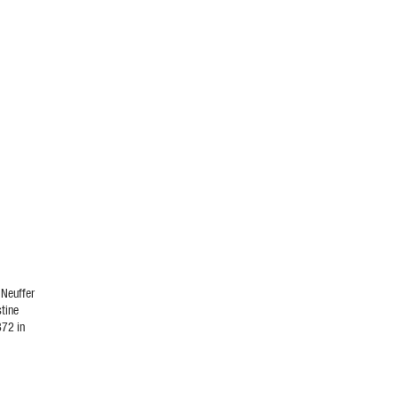
 Neuffer
stine
872 in