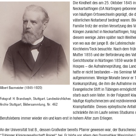
Die Kindheit des am 25. Oktober 1845 in
Neckartailfingen (OA Nürtingen) geborene
von häufigen Ortswechseln geprägt, die 
väterlichen Notarberuf bedingt waren. Bli
Familie trotz der ersten Versetzung des V
Köngen zunächst in Neckartailfingen, folg
diesem wenige Jahre später nach Weilhe
von wo aus der junge B. die Lateinschule 
Kirchheim/Teck besuchte. Nach dem früh
Mutter 1855 und der Beförderung des Va
Gerichtsnotar in Nürtingen 1859 wurde B
Hospes – die Aufnahmeprüfung, das Lan
hatte er nicht bestanden – ins Seminar 
aufgenommen. Wenige Monate bevor er 
Konkursprüfung, die ihm die Aufnahme in
Albert Bacmeister (1845-1920)
Evangelische Stift in Tübingen ermöglicht
starb auch sein Vater. In der Folgezeit kla
Fotograf: H. Brandseph, Stuttgart. Landeskirchliches
häufige Kopfschmerzen und rezidivierend
Archiv Stuttgart, Bildersammlung, Nr. 462
Krampfanfälle. Dieses epileptische Anfal
schränkte ihn im Laufe seines Studiums 
Berufslebens immer wieder ein und kam erst in hohem Alter zum Erliegen.
An der Universität trat B., dessen Großvater bereits Pfarrer gewesen war, der Burschens
"Tübinger Königsgesellschaft Roigel" bei. Er hörte vor allem den Dogmatiker Maximilan 