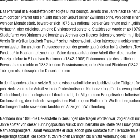
Das Pfarramt in Niederstetten befriedigte B. nur bedingt. Bereits drei Jahre nach seiner 
zum dortigen Pfarrer und ein Jahr nach der Geburt seiner Zwillingssöhne, von denen eine
wenigen Monate starb, bewarb er sich 1875 aus nationalliberaler Gesinnung und in „glü
Verlagen“, aber erfolglos, um eine Divisionspredigerstelle. Stattdessen wurde er ab 187
Stadtpfarrer von Öhringen und konnte als Archivar des Hauses Hohenlohe sowie im „His
Verein für württembergisch Franken“ seinen wissenschaftlichen Interessen nachkommen
veranlassten ihn an einem Preisausschreiben der gerade gegründeten holländischen „Tey
Fundatie“ in Haarlem teilzunehmen. Seine daraus entstandene Arbeit über die ethische
Prinzipienlehre in Eduard von Hartmanns (1842-1906) Phänomenologie des sittlichen
Bewusstseins reichte er 1882 bei dem Pessimismusexperten Edmund Pfleiderer (1842-
Tübingen als philosophische Dissertation ein.
In den folgenden Jahren setzte B. seine wissenschaftliche und publizistische Tätigkeit for
publizierte zahlreiche Aufsätze in der Protestantischen Kirchenzeitung für das evangelisc
Deutschland, dem theologischen Literaturblatt, der Allgemeinen Evangelischen-lutherisc
Kirchenzeitung, den deutsch-evangelischen Blättern, den Blättern für Württembergischen
Kirchengeschichte sowie dem kirchlichen Anzeiger in Württemberg.
Nachdem ihm 1889 die Dekanstelle in Geislingen übertragen worden war, zog er sich nur
Jahre später von dieser Führungsposition zurück und übernahm die Stelle des Ludwigsbu
Garnisonspredigers. Damit verschaffte er sich jedoch gute Kontakte zum Herrscherhaus
Regierungsapparat, die später zu zahlreichen Ehrungen bis hin zur Verleihung des Titels