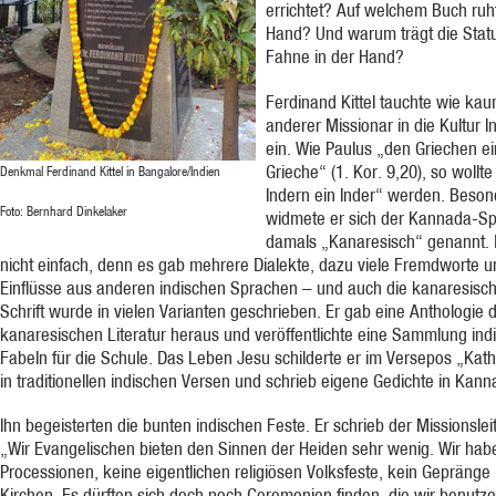
errichtet? Auf welchem Buch ruh
Hand? Und warum trägt die Stat
Fahne in der Hand?
Ferdinand Kittel tauchte wie kau
anderer Missionar in die Kultur I
ein. Wie Paulus „den Griechen ei
Grieche“ (1. Kor. 9,20), so wollt
Denkmal Ferdinand Kittel in Bangalore/Indien
Indern ein Inder“ werden. Beson
Foto: Bernhard Dinkelaker
widmete er sich der Kannada-Sp
damals „Kanaresisch“ genannt.
nicht einfach, denn es gab mehrere Dialekte, dazu viele Fremdworte u
Einflüsse aus anderen indischen Sprachen – und auch die kanaresisc
Schrift wurde in vielen Varianten geschrieben. Er gab eine Anthologie 
kanare­sischen Literatur heraus und veröffentlichte eine Sammlung ind
Fabeln für die Schule. Das Leben Jesu schilderte er im Versepos „Kat
in traditionellen indischen Versen und schrieb eigene Gedichte in Kann
Ihn begeisterten die bunten indischen Feste. Er schrieb der Missionslei
„Wir Evangelischen bieten den Sinnen der Heiden sehr wenig. Wir hab
Processionen, keine eigentlichen religiösen Volksfeste, kein Gepränge 
Kirchen. Es dürften sich doch noch Ceremonien finden, die wir benutz