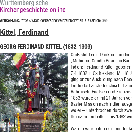
Artikel-Link:
https://wkgo.de/personen/einzelbiografien-a-z#article-369
Kittel, Ferdinand
GEORG FERDINAND KITTEL (1832-1903)
Groß steht sein Denkmal an der
„Mahatma Gandhi Road“ in Bang
Indien: Ferdinand Kittel, gebore
7.4.1832 in Ostfriesland. Mit 18 
ging er zur Ausbildung nach Bas
lernte dort auch Griechisch, Late
Hebräisch, Englisch und Französ
1853 wurde er mit 21 Jahren vo
Basler Mission nach Indien ausg
wo er – unterbrochen durch zwe
Heimataufenthalte – bis 1892 wir
Warum wurde ihm dort ein Denk