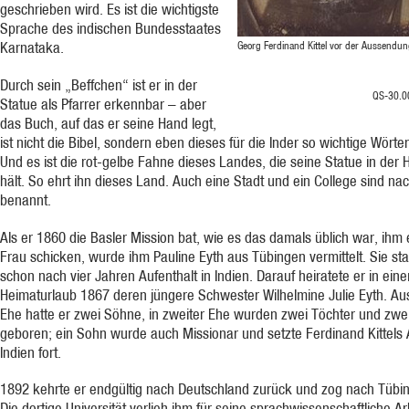
geschrieben wird. Es ist die wichtigste
Sprache des indischen Bundesstaates
Georg Ferdinand Kittel vor der Aussendu
Karnataka.
Durch sein „Beffchen“ ist er in der
QS-30.0
Statue als Pfarrer erkennbar – aber
das Buch, auf das er seine Hand legt,
ist nicht die Bibel, sondern eben dieses für die Inder so wichtige Wörte
Und es ist die rot-gelbe Fahne dieses Landes, die seine Statue in der
hält. So ehrt ihn dieses Land. Auch eine Stadt und ein College sind na
benannt.
Als er 1860 die Basler Mission bat, wie es das damals üblich war, ihm 
Frau schicken, wurde ihm Pauline Eyth aus Tübingen vermittelt. Sie st
schon nach vier Jahren Aufenthalt in Indien. Darauf heiratete er in ein
Heimaturlaub 1867 deren jüngere Schwester Wilhelmine Julie Eyth. Aus
Ehe hatte er zwei Söhne, in zweiter Ehe wurden zwei Töchter und zw
geboren; ein Sohn wurde auch Missionar und setzte Ferdinand Kittels A
Indien fort.
1892 kehrte er endgültig nach Deutschland zurück und zog nach Tübi
Die dortige Universität verlieh ihm für seine sprachwissenschaftliche Ar