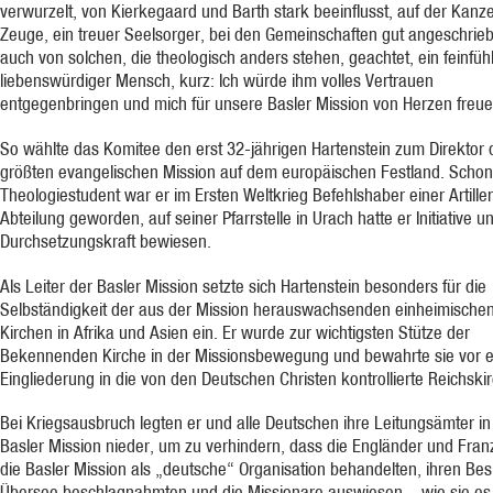
verwurzelt, von Kier­kegaard und Barth stark beeinflusst, auf der Kanze
Zeuge, ein treuer Seelsorger, bei den Gemein­schaften gut ange­schrie­
auch von solchen, die theologisch anders stehen, geachtet, ein feinfüh­l
liebens­würdiger Mensch, kurz: Ich würde ihm volles Vertrauen
entgegenbringen und mich für unsere Basler Mission von Herzen freue
So wählte das Komitee den erst 32-jährigen Hartenstein zum Direktor 
größten evangelischen Mission auf dem europäischen Festland. Schon
Theologiestudent war er im Ersten Weltkrieg Befehls­haber einer Artiller
Abteilung geworden, auf seiner Pfarrstelle in Urach hatte er Initiative u
Durchsetzungskraft bewiesen.
Als Leiter der Basler Mission setzte sich Hartenstein besonders für die
Selbständigkeit der aus der Mission herauswachsenden einheimische
Kirchen in Afrika und Asien ein. Er wurde zur wichtigsten Stütze der
Bekennenden Kirche in der Missions­be­wegung und be­wahr­te sie vor e
Eingliederung in die von den Deutschen Christen kontrol­lierte Reichs­ki
Bei Kriegsausbruch legten er und alle Deutschen ihre Leitungsämter in
Basler Mission nieder, um zu verhindern, dass die Engländer und Fra
die Basler Mission als „deutsche“ Organisation be­handelten, ihren Besi
Übersee beschlagnahmten und die Missionare auswiesen – wie sie es