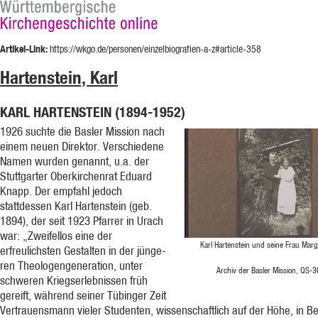
Artikel-Link:
https://wkgo.de/personen/einzelbiografien-a-z#article-358
Hartenstein, Karl
KARL HARTENSTEIN (1894-1952)
1926 suchte die Basler Mission nach
einem neuen Direktor. Verschiedene
Namen wurden genannt, u.a. der
Stutt­garter Oberkirchenrat Eduard
Knapp. Der empfahl jedoch
stattdessen Karl Hartenstein (geb.
1894), der seit 1923 Pfarrer in Urach
war: „Zweifellos eine der
Karl Hartenstein und seine Frau Mar
erfreulichsten Gestalten in der jünge­
ren Theologen­ge­neration, unter
Archiv der Basler Mission, QS-
schweren Kriegserlebnissen früh
gereift, während seiner Tübinger Zeit
Vertrauens­mann vieler Studenten, wissenschaftlich auf der Höhe, in B