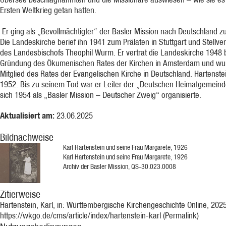
Ersten Weltkrieg getan hatten.
Er ging als „Bevollmächtigter“ der Basler Mission nach Deutschland z
Die Lan­des­kirche berief ihn 1941 zum Prälaten in Stuttgart und Stellver
des Landesbischofs Theophil Wurm. Er vertrat die Landeskirche 1948 
Gründung des Ökumenischen Rates der Kirchen in Amster­dam und wu
Mitglied des Rates der Evangelischen Kirche in Deutschland. Hartenste
1952. Bis zu seinem Tod war er Leiter der „Deut­schen Heimatgemeind
sich 1954 als „Basler Mission – Deutscher Zweig“ organisierte.
Aktualisiert am:
23.06.2025
Bildnachweise
Karl Hartenstein und seine Frau Margarete, 1926
Karl Hartenstein und seine Frau Margarete, 1926
Archiv der Basler Mission, QS-30.023.0008
Zitierweise
Hartenstein, Karl, in: Württembergische Kirchengeschichte Online, 202
https://wkgo.de/cms/article/index/hartenstein-karl (Permalink)