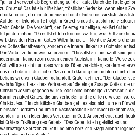
"ja" und verweist als Begründung auf die Taufe. Durch die Taufe gehö
zu Christus! Das ist ein hilfreicher, tröstlicher Gedanke, wenn einen Zwe
überkommen, ob man denn ausreichend glaube und wirklich christlich 
Auf den einleitenden Teil folgt im Katechismus die ausführliche Erkläru
Zehn Gebote. Die Vorschrift, den Feiertag zu heiligen, erklärt Gräter
folgendermaßen: "Du sollst stillehalten und warten, was Gott aus dir 
will, dass dein Herz an Gottes Willen hange ..." Nicht die Arbeitsruhe u
der Gottesdienstbesuch, sondern die innere Hinkehr zu Gott sind ents
Das Verbot zu töten wird so erläutert: "Du sollst still und sanft sein geg
jedermann, keinen Zorn gegen deinen Nächsten in keinerlei Weise zei
Gott will also nicht nur, dass wir aufs Töten verzichten, sondern er erw
uns ein Leben in der Liebe. Nach der Erklärung des rechten christliche
Lebens wird vom Glauben gehandelt. Gräter definiert: "Der Glaube ist e
wahrhaftiges, herzliches Vertrauen auf die einige Zusage Gottes, die u
Christum Jesum gegeben wurde, oder eine lebendige Zuversicht in die
Barmherzigkeit Gottes, die uns verheißen und reichlich erwiesen wurde
Christo Jesu." Im christlichen Glauben geht es also nicht um ein Fürwa
biblischer Berichte und um ein Nachsprechen kirchlicher Bekenntnisse
sondern um ein lebendiges Vertrauen in Gott. Ansprechend, auch heut
ist Gräters Erklärung des Gebets: "Das Gebet ist ein geistliches und
wahrhaftiges Seufzen zu Gott und eine herzliche Klage aller anliegend
des Leibs und der Seele."