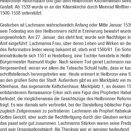
Heilbronner Reformation und gab dem Heilbronner Kirchenwesen sein
Gestalt. Ab 1533 wurde er an der Kilianskirche durch Meinrad Molther 
1500-1558 unterstützt.
Gestorben ist Lachmann wahrscheinlich Anfang oder Mitte Januar 153
sein Todestag von den Heilbronnern nicht in Erinnerung bewahrt wurde,
ungewöhnlich. Am 27. Januar, das steht fest, wurde sein Nachfolger i
Amt eingeführt. Lachmanns Frau, über deren Leben und Wirken an der
des Reformators leider wenig bekannt ist, starb erst 1560/61. Ein Soh
immatrikulierte sich 1551 in Heidelberg, eine Tochter heiratete in Heil
Bürgermeister Raimund Vogler. Nach seinem Tod geriet Lachmann ras
Vergessenheit, woran vor allem die Tatsache Schuld hatte, dass er k
schriftstellerisch hervorgetreten war. Heute erinnert in Heilbronn eine 
an den großen Sohn der Stadt. Außerdem gibt es am Marktplatz ein m
Steinhaus, das sogenannte Käthchenhaus, Marktplatz 1, an dessen 1
entstandenem Renaissance-Erker sich eine Figur des Propheten Hab
befindet, die möglicherweise die Gesichtszüge des Heilbronner Reform
trägt. Es war damals sehr verbreitet, bei der Darstellung biblischer Fig
zugleich Zeitgenossen zu porträtieren. Lachmann als Prophet Habakuk
Gottes Gericht, aber auch die Rechtfertigung durch den Glauben verkü
das passt sehr gut zusammen. Lachmanns Stärken waren seine Predi
und sein Organisationstalent. Als Theologe war er weniger bedeutend,