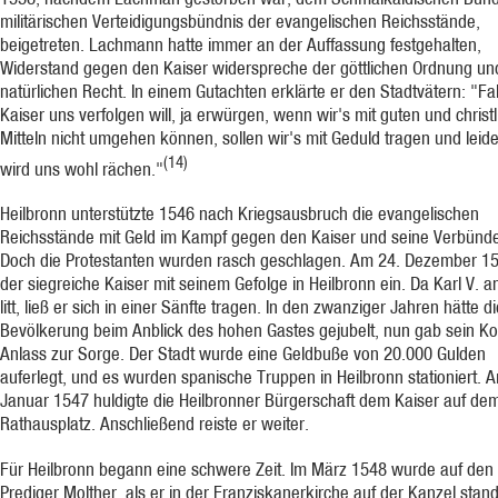
militärischen Verteidigungsbündnis der evangelischen Reichsstände,
beigetreten. Lachmann hatte immer an der Auffassung festgehalten,
Widerstand gegen den Kaiser widerspreche der göttlichen Ordnung u
natürlichen Recht. In einem Gutachten erklärte er den Stadtvätern: "Fal
Kaiser uns verfolgen will, ja erwürgen, wenn wir's mit guten und christ
Mitteln nicht umgehen können, sollen wir's mit Geduld tragen und leide
(14)
wird uns wohl rächen."
Heilbronn unterstützte 1546 nach Kriegsausbruch die evangelischen
Reichsstände mit Geld im Kampf gegen den Kaiser und seine Verbünde
Doch die Protestanten wurden rasch geschlagen. Am 24. Dezember 1
der siegreiche Kaiser mit seinem Gefolge in Heilbronn ein. Da Karl V. a
litt, ließ er sich in einer Sänfte tragen. In den zwanziger Jahren hätte d
Bevölkerung beim Anblick des hohen Gastes gejubelt, nun gab sein 
Anlass zur Sorge. Der Stadt wurde eine Geldbuße von 20.000 Gulden
auferlegt, und es wurden spanische Truppen in Heilbronn stationiert. 
Januar 1547 huldigte die Heilbronner Bürgerschaft dem Kaiser auf de
Rathausplatz. Anschließend reiste er weiter.
Für Heilbronn begann eine schwere Zeit. Im März 1548 wurde auf den
Prediger Molther, als er in der Franziskanerkirche auf der Kanzel stan