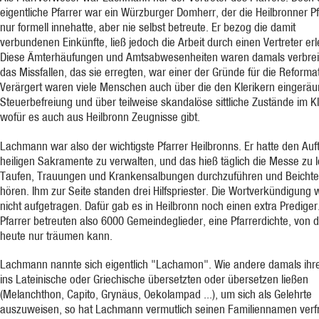
eigentliche Pfarrer war ein Würzburger Domherr, der die Heilbronner Pf
nur formell innehatte, aber nie selbst betreute. Er bezog die damit
verbundenen Einkünfte, ließ jedoch die Arbeit durch einen Vertreter erl
Diese Ämterhäufungen und Amtsabwesenheiten waren damals verbreit
das Missfallen, das sie erregten, war einer der Gründe für die Reformat
Verärgert waren viele Menschen auch über die den Klerikern eingerä
Steuerbefreiung und über teilweise skandalöse sittliche Zustände im Kl
wofür es auch aus Heilbronn Zeugnisse gibt.
Lachmann war also der wichtigste Pfarrer Heilbronns. Er hatte den Auft
heiligen Sakramente zu verwalten, und das hieß täglich die Messe zu 
Taufen, Trauungen und Krankensalbungen durchzuführen und Beichte
hören. Ihm zur Seite standen drei Hilfspriester. Die Wortverkündigung 
nicht aufgetragen. Dafür gab es in Heilbronn noch einen extra Prediger
Pfarrer betreuten also 6000 Gemeindeglieder, eine Pfarrerdichte, von 
heute nur träumen kann.
Lachmann nannte sich eigentlich "Lachamon". Wie andere damals ih
ins Lateinische oder Griechische übersetzten oder übersetzen ließen
(Melanchthon, Capito, Grynäus, Oekolampad ...), um sich als Gelehrte
auszuweisen, so hat Lachmann vermutlich seinen Familiennamen verf