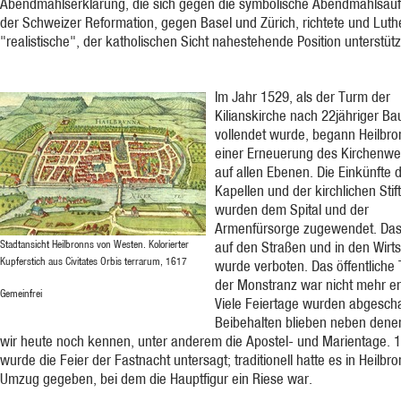
Abendmahlserklärung, die sich gegen die symbolische Abendmahlsau
der Schweizer Reformation, gegen Basel und Zürich, richtete und Luth
"realistische", der katholischen Sicht nahestehende Position unterstütz
Im Jahr 1529, als der Turm der
Kilianskirche nach 22jähriger Ba
vollendet wurde, begann Heilbro
einer Erneuerung des Kirchenw
auf allen Ebenen. Die Einkünfte 
Kapellen und der kirchlichen Sti
wurden dem Spital und der
Armenfürsorge zugewendet. Das
Stadtansicht Heilbronns von Westen. Kolorierter
auf den Straßen und in den Wirt
Kupferstich aus Civitates Orbis terrarum, 1617
wurde verboten. Das öffentliche
der Monstranz war nicht mehr er
Gemeinfrei
Viele Feiertage wurden abgescha
Beibehalten blieben neben denen
wir heute noch kennen, unter anderem die Apostel- und Marientage. 
wurde die Feier der Fastnacht untersagt; traditionell hatte es in Heilbr
Umzug gegeben, bei dem die Hauptfigur ein Riese war.