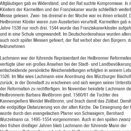
Altgläubigen gab es Widerstand, und der Rat suchte Kompromisse. In 
Klöstern der Karmeliten und der Franziskaner wurde schließlich weiter
Messe gelesen. Zwei- bis dreimal in der Woche war es ihnen erlaubt. 
Heilbronner Klöster waren zum Aussterben verurteilt. Karmeliten gab e
Jahre 1538 nur noch drei. 1544 wurde das Franziskanerkloster aufge
und in eine Schule umgewandelt. Im Deutschordenshaus wurden aller
auch noch später Messen gefeiert, der Rat verbot aber den Bürgern, 
teilzunehmen.
Lachmann war der führende Repräsentant der Heilbronner Reformation
verfügte über ein großes Ansehen bei der Stadt- und Landbevölkerung
entscheidende persönliche Weichenstellungen erfolgten in seinem Le
1526. Im Mai wies Lachmann eine Anordnung des Würzburger Bischof
zurück, in der Domstadt zu erscheinen und sich wegen seiner Unterst
der Reformation zu rechtfertigen. Im November heiratete Lachmann di
Heilbronnerin Barbara Weißbronn gest. 1560/61 die Tochter des
Kannengießers Wendel Weißbronn, und brach damit das Zölibat. Damit 
die endgültige Distanzierung von der alten Kirche. Die Einsegnung der
wurde durch den evangelischen Pfarrer von Schwaigern, Bernhard
Wurzelmann ca. 1495-1554 vorgenommen. Auch in den späten zwanz
den frühen dreißiger Jahren blieb Lachmann der führende Mann der