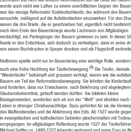
wurde auch nicht wie Luther zu einem unerbittlichen Gegner der Bauer
war der einzige Reformator Süddeutschlands, der während des Bauer
versuchte, mäßigend auf die Aufständischen einzuwirken. Für den Dru
waren die drei Briefe, die er geschrieben hat, eigentlich nicht bestimm
nach dem Ende des Bauernkriegs wurde Lachmann von Altgläubigen
verdächtigt, ein Parteigänger der Bauern gewesen zu sein. In dieser Si
fasste er den Entschluss, sich dadurch zu verteidigen, dass er seine dr
von einem Buchdrucker in Speyer drucken und als Flugschrift verbreite
Heilbronn spielte nicht nur im Bauernkrieg eine wichtige Rolle, sonder
(9)
auch eine frühe Hochburg der Täuferbewegung.
Die Täufer, damals 
"Wiedertäufer" bekämpft und grausam verfolgt, waren wie die aufstä
Bauern ein Teil der Reformationsbewegung. Sie lehnten die Kindertauf
und forderten, dass nur Erwachsene, nach Belehrung und abgelegtem
Glaubensbekenntnis, getauft werden dürften. Sie bildeten kleine
Basisgemeinden, sonderten sich ab von der "Welt" und strebten nach
Leben in strenger Christusnachfolge. Dazu gehörten für sie die Verwe
des Waffendienstes und die Ablehnung des Eids. Ab 1527 wurde gege
in evangelischen und katholischen Gebieten gleichermaßen mit Todesu
vorgegangen. Im altgläubigen Rottenburg wurde 1527 der Täuferführe
Michael Sattler ca. 1490-1527 lebendig verbrannt und seine Frau im 