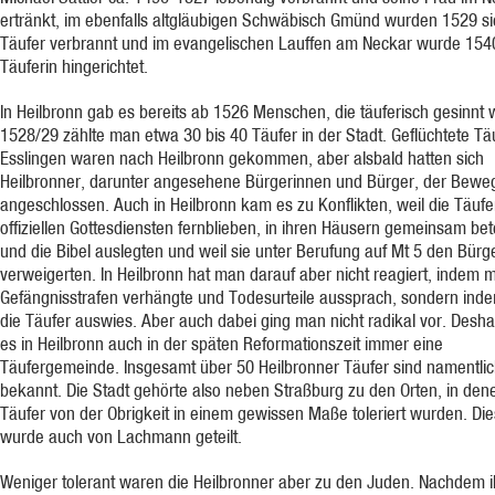
ertränkt, im ebenfalls altgläubigen Schwäbisch Gmünd wurden 1529 s
Täufer verbrannt und im evangelischen Lauffen am Neckar wurde 154
Täuferin hingerichtet.
In Heilbronn gab es bereits ab 1526 Menschen, die täuferisch gesinnt 
1528/29 zählte man etwa 30 bis 40 Täufer in der Stadt. Geflüchtete Tä
Esslingen waren nach Heilbronn gekommen, aber alsbald hatten sich
Heilbronner, darunter angesehene Bürgerinnen und Bürger, der Bew
angeschlossen. Auch in Heilbronn kam es zu Konflikten, weil die Täufe
offiziellen Gottesdiensten fernblieben, in ihren Häusern gemeinsam be
und die Bibel auslegten und weil sie unter Berufung auf Mt 5 den Bürg
verweigerten. In Heilbronn hat man darauf aber nicht reagiert, indem 
Gefängnisstrafen verhängte und Todesurteile aussprach, sondern in
die Täufer auswies. Aber auch dabei ging man nicht radikal vor. Desh
es in Heilbronn auch in der späten Reformationszeit immer eine
Täufergemeinde. Insgesamt über 50 Heilbronner Täufer sind namentli
bekannt. Die Stadt gehörte also neben Straßburg zu den Orten, in den
Täufer von der Obrigkeit in einem gewissen Maße toleriert wurden. Die
wurde auch von Lachmann geteilt.
Weniger tolerant waren die Heilbronner aber zu den Juden. Nachdem 