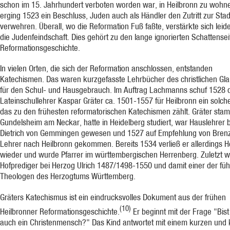
schon im 15. Jahrhundert verboten worden war, in Heilbronn zu wohn
erging 1523 ein Beschluss, Juden auch als Händler den Zutritt zur Stad
verwehren. Überall, wo die Reformation Fuß faßte, verstärkte sich leid
die Judenfeindschaft. Dies gehört zu den lange ignorierten Schattensei
Reformationsgeschichte.
In vielen Orten, die sich der Reformation anschlossen, entstanden
Katechismen. Das waren kurzgefasste Lehrbücher des christlichen Gl
für den Schul- und Hausgebrauch. Im Auftrag Lachmanns schuf 1528 
Lateinschullehrer Kaspar Gräter ca. 1501-1557 für Heilbronn ein solch
das zu den frühesten reformatorischen Katechismen zählt. Gräter sta
Gundelsheim am Neckar, hatte in Heidelberg studiert, war Hauslehrer 
Dietrich von Gemmingen gewesen und 1527 auf Empfehlung von Brenz
Lehrer nach Heilbronn gekommen. Bereits 1534 verließ er allerdings H
wieder und wurde Pfarrer im württembergischen Herrenberg. Zuletzt w
Hofprediger bei Herzog Ulrich 1487/1498-1550 und damit einer der fü
Theologen des Herzogtums Württemberg.
Gräters Katechismus ist ein eindrucksvolles Dokument aus der frühen
(10)
Heilbronner Reformationsgeschichte.
Er beginnt mit der Frage "Bist
auch ein Christenmensch?" Das Kind antwortet mit einem kurzen und 