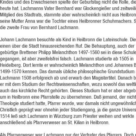
Kindes und des Erwachsenen spielte der Geburtstag nicht die Rolle, die
heute hat. Lachmanns Vater Bernhard war Glockengießer und zeitweil
Mitglied des Stadtrats, stammte aber wahrscheinlich nicht aus Heilbro
seine Mutter Anna war die Tochter eines Heilbronner Schuhmachers. 
die zweite Frau von Bernhard Lachmann.
Johann Lachmann besuchte als Kind in Heilbronn die Lateinschule. Die
einen über die Stadt hinausreichenden Ruf. Die Behauptung, auch der
gebürtige Brettener Philipp Melanchthon 1497-1560 sei in diese Schul
gegangen, ist aber zweifelsfrei falsch. Lachmann studierte ab 1505 in
Heidelberg. Dort lernte er wahrscheinlich Melanchthon und Johannes 
1499-1570 kennen. Das damals übliche philosophische Grundstudium 
Lachmann 1508 erfolgreich ab und erwarb den Magistertitel. Danach 
er mit dem Studium der Rechtswissenschaften, wozu sowohl das weltli
auch das kirchliche Recht gehörten. Dieses Studium hat er aber abge
um in Heilbronn eine Pfarrstelle zu übernehmen. Daß jemand, der nicht
Theologie studiert hatte, Pfarrer wurde, war damals nicht ungewöhnlic
Christlich geprägt war ohnehin jeder Studiengang, ja die ganze Universi
1514 ließ sich Lachmann in Würzburg zum Priester weihen und wirkte
anschließend als Pfarrverweser an St. Kilian in Heilbronn.
Als Pfarrverweser war Lachmann nur der Vertreter des Pfarrers. Doch 