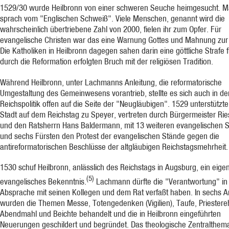
1529/30 wurde Heilbronn von einer schweren Seuche heimgesucht. 
sprach vom "Englischen Schweiß". Viele Menschen, genannt wird die
wahrscheinlich übertriebene Zahl von 2000, fielen ihr zum Opfer. Für
evangelische Christen war das eine Warnung Gottes und Mahnung zur
Die Katholiken in Heilbronn dagegen sahen darin eine göttliche Strafe 
durch die Reformation erfolgten Bruch mit der religiösen Tradition.
Während Heilbronn, unter Lachmanns Anleitung, die reformatorische
Umgestaltung des Gemeinwesens vorantrieb, stellte es sich auch in de
Reichspolitik offen auf die Seite der "Neugläubigen". 1529 unterstützte
Stadt auf dem Reichstag zu Speyer, vertreten durch Bürgermeister Rie
und den Ratsherrn Hans Baldermann, mit 13 weiteren evangelischen 
und sechs Fürsten den Protest der evangelischen Stände gegen die
antireformatorischen Beschlüsse der altgläubigen Reichstagsmehrheit.
1530 schuf Heilbronn, anlässlich des Reichstags in Augsburg, ein eige
(5)
evangelisches Bekenntnis.
Lachmann dürfte die "Verantwortung" in
Absprache mit seinen Kollegen und dem Rat verfaßt haben. In sechs Ar
wurden die Themen Messe, Totengedenken (Vigilien), Taufe, Priestere
Abendmahl und Beichte behandelt und die in Heilbronn eingeführten
Neuerungen geschildert und begründet. Das theologische Zentralthem