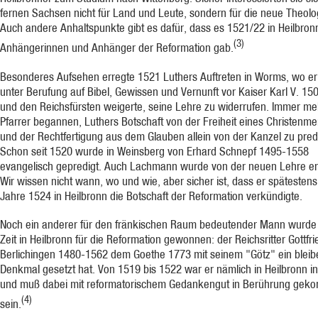
fernen Sachsen nicht für Land und Leute, sondern für die neue Theolo
Auch andere Anhaltspunkte gibt es dafür, dass es 1521/22 in Heilbronn
(3)
Anhängerinnen und Anhänger der Reformation gab.
Besonderes Aufsehen erregte 1521 Luthers Auftreten in Worms, wo er
unter Berufung auf Bibel, Gewissen und Vernunft vor Kaiser Karl V. 1
und den Reichsfürsten weigerte, seine Lehre zu widerrufen. Immer me
Pfarrer begannen, Luthers Botschaft von der Freiheit eines Christenm
und der Rechtfertigung aus dem Glauben allein von der Kanzel zu pred
Schon seit 1520 wurde in Weinsberg von Erhard Schnepf 1495-1558
evangelisch gepredigt. Auch Lachmann wurde von der neuen Lehre er
Wir wissen nicht wann, wo und wie, aber sicher ist, dass er spätestens
Jahre 1524 in Heilbronn die Botschaft der Reformation verkündigte.
Noch ein anderer für den fränkischen Raum bedeutender Mann wurde 
Zeit in Heilbronn für die Reformation gewonnen: der Reichsritter Gottfr
Berlichingen 1480-1562 dem Goethe 1773 mit seinem "Götz" ein blei
Denkmal gesetzt hat. Von 1519 bis 1522 war er nämlich in Heilbronn in
und muß dabei mit reformatorischem Gedankengut in Berührung ge
(4)
sein.