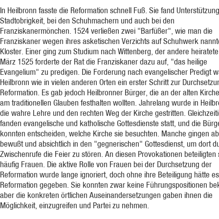
In Heilbronn fasste die Reformation schnell Fuß. Sie fand Unterstützung
Stadtobrigkeit, bei den Schuhmachern und auch bei den
Franziskanermönchen. 1524 verließen zwei "Barfüßer", wie man die
Franziskaner wegen ihres asketischen Verzichts auf Schuhwerk nannte
Kloster. Einer ging zum Studium nach Wittenberg, der andere heiratete
März 1525 forderte der Rat die Franziskaner dazu auf, "das heilige
Evangelium" zu predigen. Die Forderung nach evangelischer Predigt w
Heilbronn wie in vielen anderen Orten ein erster Schritt zur Durchsetzu
Reformation. Es gab jedoch Heilbronner Bürger, die an der alten Kirch
am traditionellen Glauben festhalten wollten. Jahrelang wurde in Heil
die wahre Lehre und den rechten Weg der Kirche gestritten. Gleichzeit
fanden evangelische und katholische Gottesdienste statt, und die Bürg
konnten entscheiden, welche Kirche sie besuchten. Manche gingen a
bewußt und absichtlich in den "gegnerischen" Gottesdienst, um dort d
Zwischenrufe die Feier zu stören. An diesen Provokationen beteiligten 
häufig Frauen. Die aktive Rolle von Frauen bei der Durchsetzung der
Reformation wurde lange ignoriert, doch ohne ihre Beteiligung hätte e
Reformation gegeben. Sie konnten zwar keine Führungspositionen bek
aber die konkreten örtlichen Auseinandersetzungen gaben ihnen die
Möglichkeit, einzugreifen und Partei zu nehmen.