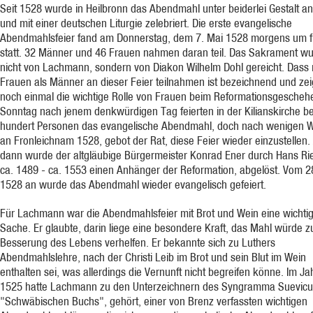
Seit 1528 wurde in Heilbronn das Abendmahl unter beiderlei Gestalt a
und mit einer deutschen Liturgie zelebriert. Die erste evangelische
Abendmahlsfeier fand am Donnerstag, dem 7. Mai 1528 morgens um f
statt. 32 Männer und 46 Frauen nahmen daran teil. Das Sakrament w
nicht von Lachmann, sondern von Diakon Wilhelm Dohl gereicht. Dass
Frauen als Männer an dieser Feier teilnahmen ist bezeichnend und zei
noch einmal die wichtige Rolle von Frauen beim Reformationsgesche
Sonntag nach jenem denkwürdigen Tag feierten in der Kilianskirche be
hundert Personen das evangelische Abendmahl, doch nach wenigen 
an Fronleichnam 1528, gebot der Rat, diese Feier wieder einzustellen.
dann wurde der altgläubige Bürgermeister Konrad Ener durch Hans Ri
ca. 1489 - ca. 1553 einen Anhänger der Reformation, abgelöst. Vom 28
1528 an wurde das Abendmahl wieder evangelisch gefeiert.
Für Lachmann war die Abendmahlsfeier mit Brot und Wein eine wichti
Sache. Er glaubte, darin liege eine besondere Kraft, das Mahl würde z
Besserung des Lebens verhelfen. Er bekannte sich zu Luthers
Abendmahlslehre, nach der Christi Leib im Brot und sein Blut im Wein
enthalten sei, was allerdings die Vernunft nicht begreifen könne. Im Ja
1525 hatte Lachmann zu den Unterzeichnern des Syngramma Suevic
"Schwäbischen Buchs", gehört, einer von Brenz verfassten wichtigen