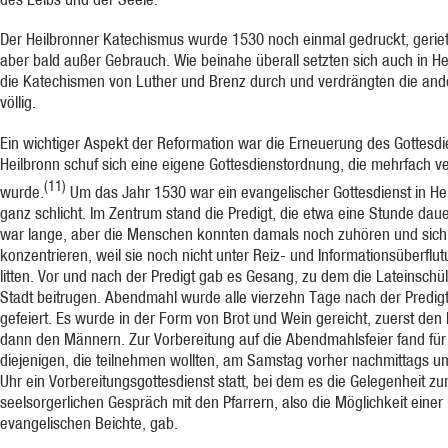
Der Heilbronner Katechismus wurde 1530 noch einmal gedruckt, gerie
aber bald außer Gebrauch. Wie beinahe überall setzten sich auch in He
die Katechismen von Luther und Brenz durch und verdrängten die and
völlig.
Ein wichtiger Aspekt der Reformation war die Erneuerung des Gottesdi
Heilbronn schuf sich eine eigene Gottesdienstordnung, die mehrfach v
(11)
wurde.
Um das Jahr 1530 war ein evangelischer Gottesdienst in He
ganz schlicht. Im Zentrum stand die Predigt, die etwa eine Stunde daue
war lange, aber die Menschen konnten damals noch zuhören und sich
konzentrieren, weil sie noch nicht unter Reiz- und Informationsüberflu
litten. Vor und nach der Predigt gab es Gesang, zu dem die Lateinschül
Stadt beitrugen. Abendmahl wurde alle vierzehn Tage nach der Predig
gefeiert. Es wurde in der Form von Brot und Wein gereicht, zuerst den
dann den Männern. Zur Vorbereitung auf die Abendmahlsfeier fand für
diejenigen, die teilnehmen wollten, am Samstag vorher nachmittags u
Uhr ein Vorbereitungsgottesdienst statt, bei dem es die Gelegenheit z
seelsorgerlichen Gespräch mit den Pfarrern, also die Möglichkeit einer
evangelischen Beichte, gab.