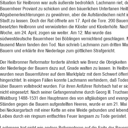
Situation für Heilbronn war aufs äußerste bedrohlich. Lachmann riet, 
Bauernheer Proviant zu schicken und den bäuerlichen Untertanen Heil
Abgabenerleichterungen zu gewähren, aber die Aufständischen nicht i
Stadt zu lassen. Doch der Rat öffnete am 17. April die Tore. 200 Bauer
besetzten Heilbronn und verwüsteten die Klöster und Klosterhöfe. Nac
Woche, am 24. April, zogen sie weiter. Am 12. Mai wurde das
südwestdeutsche Bauernheer bei Böblingen vernichtend geschlagen.
tausend Mann fanden den Tod. Nun schrieb Lachmann zum dritten Mal
Bauern und erklärte ihre Niederlage zum göttlichen Strafgericht.
Der Heilbronner Reformator forderte ähnlich wie Brenz die Obrigkeiten
der Niederlage der Bauern dazu auf, Gnade walten zu lassen. In Heilb
wurden neun Bauernführer auf dem Marktplatz mit dem Schwert öffent
hingerichtet. In einigen Fällen konnte Lachmann verhindern, daß Todes
über Bauern vollstreckt wurden. Für ihren Anführer Rohrbach hat er si
nicht eingesetzt. Nach seiner Gefangennahme durch Georg III. Truchse
Waldburg 1488-1531 den Hauptmann des von altgläubigen und evange
Ständen gegen die Bauern aufgestellten Heeres, wurde er am 21. Mai
bei Neckargartach mit einer Kette an eine Weide gebunden und leben
Leibes durch ein ringsum entfachtes Feuer langsam zu Tode geröstet.
Lachmann trat nicht wie andere Reformatoren auf die Seite der Bauern