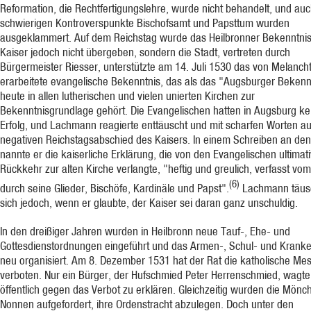
Reformation, die Rechtfertigungslehre, wurde nicht behandelt, und auc
schwierigen Kontroverspunkte Bischofsamt und Papsttum wurden
ausgeklammert. Auf dem Reichstag wurde das Heilbronner Bekenntni
Kaiser jedoch nicht übergeben, sondern die Stadt, vertreten durch
Bürgermeister Riesser, unterstützte am 14. Juli 1530 das von Melanch
erarbeitete evangelische Bekenntnis, das als das "Augsburger Bekennt
heute in allen lutherischen und vielen unierten Kirchen zur
Bekenntnisgrundlage gehört. Die Evangelischen hatten in Augsburg ke
Erfolg, und Lachmann reagierte enttäuscht und mit scharfen Worten a
negativen Reichstagsabschied des Kaisers. In einem Schreiben an den
nannte er die kaiserliche Erklärung, die von den Evangelischen ultimati
Rückkehr zur alten Kirche verlangte, "heftig und greulich, verfasst vo
(6)
durch seine Glieder, Bischöfe, Kardinäle und Papst".
Lachmann täus
sich jedoch, wenn er glaubte, der Kaiser sei daran ganz unschuldig.
In den dreißiger Jahren wurden in Heilbronn neue Tauf-, Ehe- und
Gottesdienstordnungen eingeführt und das Armen-, Schul- und Kran
neu organisiert. Am 8. Dezember 1531 hat der Rat die katholische Me
verboten. Nur ein Bürger, der Hufschmied Peter Herrenschmied, wagte 
öffentlich gegen das Verbot zu erklären. Gleichzeitig wurden die Mönc
Nonnen aufgefordert, ihre Ordenstracht abzulegen. Doch unter den