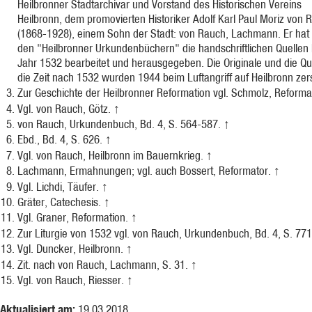
Heilbronner Stadtarchivar und Vorstand des Historischen Vereins
Heilbronn, dem promovierten Historiker Adolf Karl Paul Moriz von 
(1868-1928), einem Sohn der Stadt: von Rauch, Lachmann. Er hat 
den "Heilbronner Urkundenbüchern" die handschriftlichen Quellen
Jahr 1532 bearbeitet und herausgegeben. Die Originale und die Que
die Zeit nach 1532 wurden 1944 beim Luftangriff auf Heilbronn zer
Zur Geschichte der Heilbronner Reformation vgl. Schmolz, Reforma
Vgl. von Rauch, Götz.
↑
von Rauch, Urkundenbuch, Bd. 4, S. 564-587.
↑
Ebd., Bd. 4, S. 626.
↑
Vgl. von Rauch, Heilbronn im Bauernkrieg.
↑
Lachmann, Ermahnungen; vgl. auch Bossert, Reformator.
↑
Vgl. Lichdi, Täufer.
↑
Gräter, Catechesis.
↑
Vgl. Graner, Reformation.
↑
Zur Liturgie von 1532 vgl. von Rauch, Urkundenbuch, Bd. 4, S. 77
Vgl. Duncker, Heilbronn.
↑
Zit. nach von Rauch, Lachmann, S. 31.
↑
Vgl. von Rauch, Riesser.
↑
Aktualisiert am:
19.03.2018