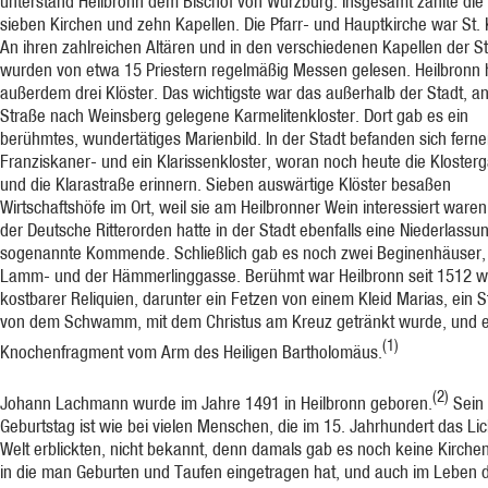
unterstand Heilbronn dem Bischof von Würzburg. Insgesamt zählte die
sieben Kirchen und zehn Kapellen. Die Pfarr- und Hauptkirche war St. K
An ihren zahlreichen Altären und in den verschiedenen Kapellen der S
wurden von etwa 15 Priestern regelmäßig Messen gelesen. Heilbronn 
außerdem drei Klöster. Das wichtigste war das außerhalb der Stadt, a
Straße nach Weinsberg gelegene Karmelitenkloster. Dort gab es ein
berühmtes, wundertätiges Marienbild. In der Stadt befanden sich ferne
Franziskaner- und ein Klarissenkloster, woran noch heute die Kloster
und die Klarastraße erinnern. Sieben auswärtige Klöster besaßen
Wirtschaftshöfe im Ort, weil sie am Heilbronner Wein interessiert waren
der Deutsche Ritterorden hatte in der Stadt ebenfalls eine Niederlassun
sogenannte Kommende. Schließlich gab es noch zwei Beginenhäuser, 
Lamm- und der Hämmerlinggasse. Berühmt war Heilbronn seit 1512 
kostbarer Reliquien, darunter ein Fetzen von einem Kleid Marias, ein 
von dem Schwamm, mit dem Christus am Kreuz getränkt wurde, und e
(1)
Knochenfragment vom Arm des Heiligen Bartholomäus.
(2)
Johann Lachmann wurde im Jahre 1491 in Heilbronn geboren.
Sein
Geburtstag ist wie bei vielen Menschen, die im 15. Jahrhundert das Lic
Welt erblickten, nicht bekannt, denn damals gab es noch keine Kirche
in die man Geburten und Taufen eingetragen hat, und auch im Leben 