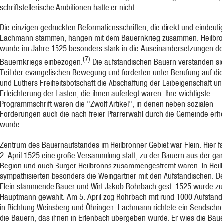
schriftstellerische Ambitionen hatte er nicht.
Die einzigen gedruckten Reformationsschriften, die direkt und eindeuti
Lachmann stammen, hängen mit dem Bauernkrieg zusammen. Heilbr
wurde im Jahre 1525 besonders stark in die Auseinandersetzungen d
(7)
Bauernkriegs einbezogen.
Die aufständischen Bauern verstanden si
Teil der evangelischen Bewegung und forderten unter Berufung auf die
und Luthers Freiheitsbotschaft die Abschaffung der Leibeigenschaft un
Erleichterung der Lasten, die ihnen auferlegt waren. Ihre wichtigste
Programmschrift waren die "Zwölf Artikel", in denen neben sozialen
Forderungen auch die nach freier Pfarrerwahl durch die Gemeinde er
wurde.
Zentrum des Bauernaufstandes im Heilbronner Gebiet war Flein. Hier 
2. April 1525 eine große Versammlung statt, zu der Bauern aus der g
Region und auch Bürger Heilbronns zusammengeströmt waren. In Heil
sympathisierten besonders die Weingärtner mit den Aufständischen. D
Flein stammende Bauer und Wirt Jakob Rohrbach gest. 1525 wurde z
Hauptmann gewählt. Am 5. April zog Rohrbach mit rund 1000 Aufstän
in Richtung Weinsberg und Öhringen. Lachmann richtete ein Sendschr
die Bauern, das ihnen in Erlenbach übergeben wurde. Er wies die Bau