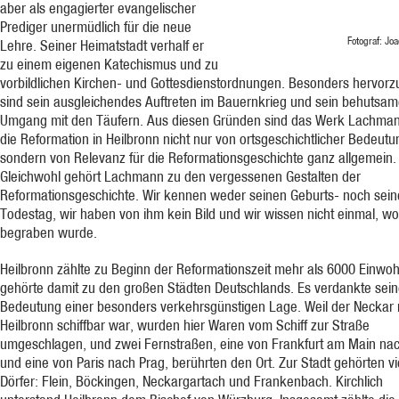
aber als engagierter evangelischer
Prediger unermüdlich für die neue
Fotograf: Jo
Lehre. Seiner Heimatstadt verhalf er
zu einem eigenen Katechismus und zu
vorbildlichen Kirchen- und Gottesdienstordnungen. Besonders hervor
sind sein ausgleichendes Auftreten im Bauernkrieg und sein behutsam
Umgang mit den Täufern. Aus diesen Gründen sind das Werk Lachma
die Reformation in Heilbronn nicht nur von ortsgeschichtlicher Bedeutu
sondern von Relevanz für die Reformationsgeschichte ganz allgemein.
Gleichwohl gehört Lachmann zu den vergessenen Gestalten der
Reformationsgeschichte. Wir kennen weder seinen Geburts- noch sei
Todestag, wir haben von ihm kein Bild und wir wissen nicht einmal, wo
begraben wurde.
Heilbronn zählte zu Beginn der Reformationszeit mehr als 6000 Einwo
gehörte damit zu den großen Städten Deutschlands. Es verdankte sei
Bedeutung einer besonders verkehrsgünstigen Lage. Weil der Neckar 
Heilbronn schiffbar war, wurden hier Waren vom Schiff zur Straße
umgeschlagen, und zwei Fernstraßen, eine von Frankfurt am Main nach
und eine von Paris nach Prag, berührten den Ort. Zur Stadt gehörten vi
Dörfer: Flein, Böckingen, Neckargartach und Frankenbach. Kirchlich