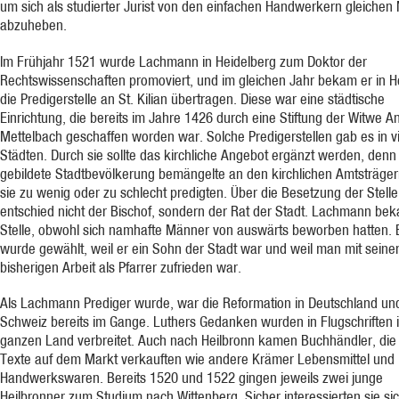
um sich als studierter Jurist von den einfachen Handwerkern gleiche
abzuheben.
Im Frühjahr 1521 wurde Lachmann in Heidelberg zum Doktor der
Rechtswissenschaften promoviert, und im gleichen Jahr bekam er in H
die Predigerstelle an St. Kilian übertragen. Diese war eine städtische
Einrichtung, die bereits im Jahre 1426 durch eine Stiftung der Witwe A
Mettelbach geschaffen worden war. Solche Predigerstellen gab es in v
Städten. Durch sie sollte das kirchliche Angebot ergänzt werden, denn
gebildete Stadtbevölkerung bemängelte an den kirchlichen Amtsträger
sie zu wenig oder zu schlecht predigten. Über die Besetzung der Stelle
entschied nicht der Bischof, sondern der Rat der Stadt. Lachmann be
Stelle, obwohl sich namhafte Männer von auswärts beworben hatten. 
wurde gewählt, weil er ein Sohn der Stadt war und weil man mit seine
bisherigen Arbeit als Pfarrer zufrieden war.
Als Lachmann Prediger wurde, war die Reformation in Deutschland un
Schweiz bereits im Gange. Luthers Gedanken wurden in Flugschriften 
ganzen Land verbreitet. Auch nach Heilbronn kamen Buchhändler, die
Texte auf dem Markt verkauften wie andere Krämer Lebensmittel und
Handwerkswaren. Bereits 1520 und 1522 gingen jeweils zwei junge
Heilbronner zum Studium nach Wittenberg. Sicher interessierten sie si