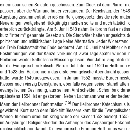
einem spanischen Soldaten geschossen. Zum Glück ist dem Pfarrer nic
passiert, aber die Warnung hat er verstanden. Der Reichstag, der 1548
Augsburg zusammentrat, erließ ein Religionsgesetz, das die reformato
Neuerungen weitgehend rückgängig machen sollte und auch tatsächli
erheblich zurückdrängte. Am 5. Juni 1548 nahm Heilbronn fast einsti
kurz "Interim" genannte Gesetz an. Die Stadtväter hatten angesichts d
politischen und militärischen Lage keine Alternative. Jeder Widerstand 
die Freie Reichsstadt das Ende bedeutet. Am 10. Juni hat Molther die
Bestimmungen von der Kanzel verkündigt. Zwei Tage später wurden i
Heilbronn wieder katholische Messen gelesen. Vier Jahre lang blieb d
für die Evangelischen kritisch. Pfarrer Dohl, der seit 1520 in Heilbronn 
und 1528 den Heilbronnern das erste evangelische Abendmahl gespe
hatte, wurde 1549 ausgewiesen. Im Januar 1552 musste Bürgermeist
Riesser nach vierzig Dienstjahren, ebenfalls wegen seiner standhaften
evangelischen Gesinnung, aus seinem Amt scheiden. Schon bald darau
spätestens 1554, ist er gestorben. Neben Lachmann war er der bedeu
(15)
Mann der Heilbronner Reformation.
Der Heilbronner Katechismus is
gewidmet. Kurz nach dem Rücktritt Riessers kam für die Evangelischen
Wende. In einem erneuten Krieg wurde der Kaiser 1552 besiegt. 1555
im Augsburger Religionsfrieden die Anhänger des Augsburger Bekenn
reichsrechtlich anerkannt. Die evangelische Prägung Heilbronns war d