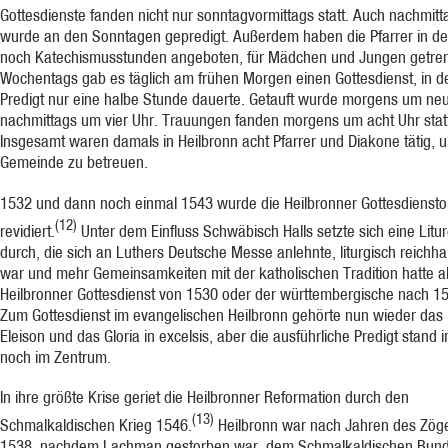
Gottesdienste fanden nicht nur sonntagvormittags statt. Auch nachmitt
wurde an den Sonntagen gepredigt. Außerdem haben die Pfarrer in de
noch Katechismusstunden angeboten, für Mädchen und Jungen getren
Wochentags gab es täglich am frühen Morgen einen Gottesdienst, in d
Predigt nur eine halbe Stunde dauerte. Getauft wurde morgens um ne
nachmittags um vier Uhr. Trauungen fanden morgens um acht Uhr stat
Insgesamt waren damals in Heilbronn acht Pfarrer und Diakone tätig, 
Gemeinde zu betreuen.
1532 und dann noch einmal 1543 wurde die Heilbronner Gottesdienst
(12)
revidiert.
Unter dem Einfluss Schwäbisch Halls setzte sich eine Litur
durch, die sich an Luthers Deutsche Messe anlehnte, liturgisch reichhal
war und mehr Gemeinsamkeiten mit der katholischen Tradition hatte a
Heilbronner Gottesdienst von 1530 oder der württembergische nach 1
Zum Gottesdienst im evangelischen Heilbronn gehörte nun wieder das 
Eleison und das Gloria in excelsis, aber die ausführliche Predigt stand
noch im Zentrum.
In ihre größte Krise geriet die Heilbronner Reformation durch den
(13)
Schmalkaldischen Krieg 1546.
Heilbronn war nach Jahren des Zög
1538, nachdem Lachman gestorben war, dem Schmalkaldischen Bund