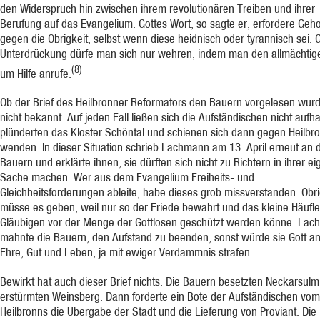
den Widerspruch hin zwischen ihrem revolutionären Treiben und ihrer
Berufung auf das Evangelium. Gottes Wort, so sagte er, erfordere Ge
gegen die Obrigkeit, selbst wenn diese heidnisch oder tyrannisch sei.
Unterdrückung dürfe man sich nur wehren, indem man den allmächtig
(8)
um Hilfe anrufe.
Ob der Brief des Heilbronner Reformators den Bauern vorgelesen wurde
nicht bekannt. Auf jeden Fall ließen sich die Aufständischen nicht aufha
plünderten das Kloster Schöntal und schienen sich dann gegen Heilbr
wenden. In dieser Situation schrieb Lachmann am 13. April erneut an 
Bauern und erklärte ihnen, sie dürften sich nicht zu Richtern in ihrer e
Sache machen. Wer aus dem Evangelium Freiheits- und
Gleichheitsforderungen ableite, habe dieses grob missverstanden. Obr
müsse es geben, weil nur so der Friede bewahrt und das kleine Häufle
Gläubigen vor der Menge der Gottlosen geschützt werden könne. La
mahnte die Bauern, den Aufstand zu beenden, sonst würde sie Gott an
Ehre, Gut und Leben, ja mit ewiger Verdammnis strafen.
Bewirkt hat auch dieser Brief nichts. Die Bauern besetzten Neckarsul
erstürmten Weinsberg. Dann forderte ein Bote der Aufständischen vom
Heilbronns die Übergabe der Stadt und die Lieferung von Proviant. Die