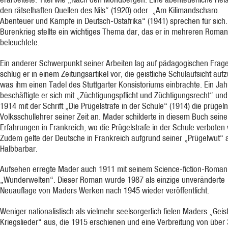
den rätselhaften Quellen des Nils“ (1920) oder „Am Kilimandscharo.
Abenteuer und Kämpfe in Deutsch-Ostafrika“ (1941) sprechen für sich.
Burenkrieg stellte ein wichtiges Thema dar, das er in mehreren Roma
beleuchtete.
Ein anderer Schwerpunkt seiner Arbeiten lag auf pädagogischen Frag
schlug er in einem Zeitungsartikel vor, die geistliche Schulaufsicht au
was ihm einen Tadel des Stuttgarter Konsistoriums einbrachte. Ein Jah
beschäftigte er sich mit „Züchtigungspflicht und Züchtigungsrecht“ und 
1914 mit der Schrift „Die Prügelstrafe in der Schule“ (1914) die prügel
Volksschullehrer seiner Zeit an. Mader schilderte in diesem Buch seine
Erfahrungen in Frankreich, wo die Prügelstrafe in der Schule verboten
Zudem gelte der Deutsche in Frankreich aufgrund seiner „Prügelwut“ a
Halbbarbar.
Aufsehen erregte Mader auch 1911 mit seinem Science-fiction-Roman
„Wunderwelten“. Dieser Roman wurde 1987 als einzige unveränderte
Neuauflage von Maders Werken nach 1945 wieder veröffentlicht.
Weniger nationalistisch als vielmehr seelsorgerlich fielen Maders „Geis
Kriegslieder“ aus, die 1915 erschienen und eine Verbreitung von über