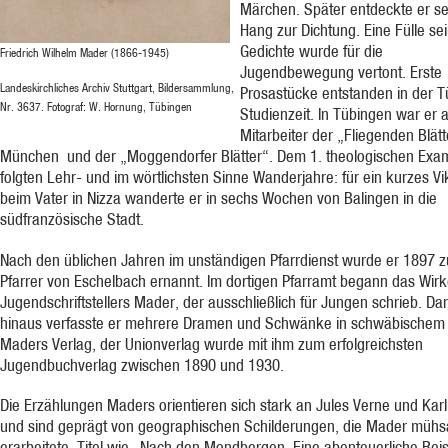
Märchen. Später entdeckte er s
Hang zur Dichtung. Eine Fülle se
Gedichte wurde für die
Friedrich Wilhelm Mader (1866-1945)
Jugendbewegung vertont. Erste
Landeskirchliches Archiv Stuttgart, Bildersammlung,
Prosastücke entstanden in der T
Nr. 3637. Fotograf: W. Hornung, Tübingen
Studienzeit. In Tübingen war er 
Mitarbeiter der „Fliegenden Blätt
München und der „Moggendorfer Blätter“. Dem 1. theologischen Exa
folgten Lehr- und im wörtlichsten Sinne Wanderjahre: für ein kurzes Vi
beim Vater in Nizza wanderte er in sechs Wochen von Balingen in die
südfranzösische Stadt.
Nach den üblichen Jahren im unständigen Pfarrdienst wurde er 1897 
Pfarrer von Eschelbach ernannt. Im dortigen Pfarramt begann das Wir
Jugendschriftstellers Mader, der ausschließlich für Jungen schrieb. Da
hinaus verfasste er mehrere Dramen und Schwänke in schwäbischem D
Maders Verlag, der Unionverlag wurde mit ihm zum erfolgreichsten
Jugendbuchverlag zwischen 1890 und 1930.
Die Erzählungen Maders orientieren sich stark an Jules Verne und Kar
und sind geprägt von geographischen Schilderungen, die Mader müh
erarbeitete. Titel wie „Nach den Mondbergen. Eine abenteuerliche Rei