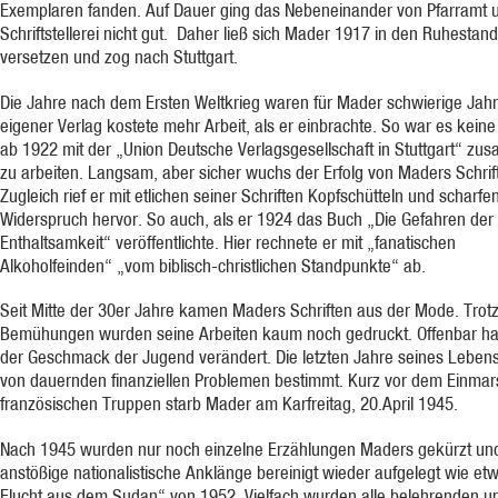
Exemplaren fanden. Auf Dauer ging das Nebeneinander von Pfarramt 
Schriftstellerei nicht gut. Daher ließ sich Mader 1917 in den Ruhestand
versetzen und zog nach Stuttgart.
Die Jahre nach dem Ersten Weltkrieg waren für Mader schwierige Jahr
eigener Verlag kostete mehr Arbeit, als er einbrachte. So war es keine
ab 1922 mit der „Union Deutsche Verlagsgesellschaft in Stuttgart“ z
zu arbeiten. Langsam, aber sicher wuchs der Erfolg von Maders Schrif
Zugleich rief er mit etlichen seiner Schriften Kopfschütteln und scharfe
Widerspruch hervor. So auch, als er 1924 das Buch „Die Gefahren der
Enthaltsamkeit“ veröffentlichte. Hier rechnete er mit „fanatischen
Alkoholfeinden“ „vom biblisch-christlichen Standpunkte“ ab.
Seit Mitte der 30er Jahre kamen Maders Schriften aus der Mode. Trotz
Bemühungen wurden seine Arbeiten kaum noch gedruckt. Offenbar hat
der Geschmack der Jugend verändert. Die letzten Jahre seines Leben
von dauernden finanziellen Problemen bestimmt. Kurz vor dem Einmar
französischen Truppen starb Mader am Karfreitag, 20.April 1945.
Nach 1945 wurden nur noch einzelne Erzählungen Maders gekürzt un
anstößige nationalistische Anklänge bereinigt wieder aufgelegt wie et
Flucht aus dem Sudan“ von 1952. Vielfach wurden alle belehrenden u