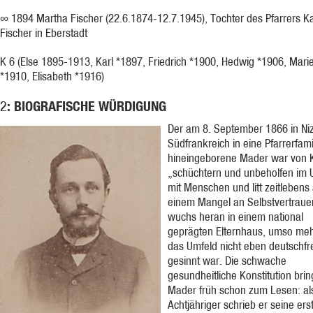
∞ 1894 Martha Fischer (22.6.1874-12.7.1945), Tochter des Pfarrers Ka
Fischer in Eberstadt
K 6 (Else 1895-1913, Karl *1897, Friedrich *1900, Hedwig *1906, Mari
*1910, Elisabeth *1916)
: BIOGRAFISCHE WÜRDIGUNG
2
Der am 8. September 1866 in Niz
Südfrankreich in eine Pfarrerfami
hineingeborene Mader war von K
„schüchtern und unbeholfen im
mit Menschen und litt zeitlebens
einem Mangel an Selbstvertraue
wuchs heran in einem national
geprägten Elternhaus, umso meh
das Umfeld nicht eben deutschfr
gesinnt war. Die schwache
gesundheitliche Konstitution brin
Mader früh schon zum Lesen: al
Achtjähriger schrieb er seine ers