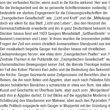
von der verfassten Kirche, wenn auch in die Kirche wirkend. Hier war
für die Verlagsarbeit und die so genannte Schriftenmission zuständig. 
bedeutete ein starkes Engagement für die Erbauungszeitschriften der
„Evangelischen Gesellschaft“ wie „Licht und Kraft“ und die „Mitteilung
doch vor allem für das Blatt „Licht und Leben“, das den Horizont der
Gemeinschaftsleute erweiterte und ihn in ganz Deutschland bekannt m
Darüber hinaus fand seit 1923 Gaugers Monatsblatt „Gotthardbriefe“ 
tausend Leserinnen und Leser. In ihnen wurden die brennenden politi
Fragen der Zeit von einem christlich-konservativen Standpunkt aus bet
Der musikalisch begabte Gauger trat darüber hinaus mit christlichen
Liedsammlungen hervor, wie etwa dem „Evangelischen Psalter“ von 1
Zentrale Themen in der Publizistik der „Evangelischen Gesellschaft“ w
charismatischen Bewegungen seiner Zeit, die liberale Theologie insbe
im Fall des Kölner Pfarrers Karl Jatho und die Bedeutung des Bekenntn
der Kirche. Gauger faszinierte seine Zeitgenossen mit Berichten über s
Reisen, die ihn nach Italien und Ägypten, aber auch nach Palästina führ
diesen bebilderten Bändchen y schwärmte er etwa von Rom, das aller
Kunst und Geschichte im Überfluss biete, aber auch vom „Morgenland
sich ihm in Ägypten darbot. Er bot Blicke auf die ägyptische Moderne m
Schilderung des Staudamms von Makwar, aber auch den Pyramiden Tr
zollte.Politisch engagierte sich Gauger in Wuppertal mit der Gründung 