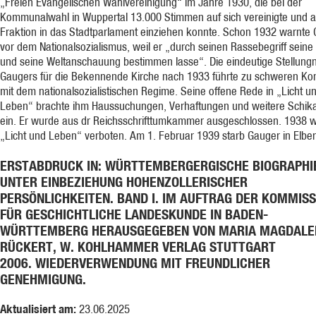
„Freien Evangelischen Wahlvereinigung“ im Jahre 1930, die bei der
Kommunalwahl in Wuppertal 13.000 Stimmen auf sich vereinigte und a
Fraktion in das Stadtparlament einziehen konnte. Schon 1932 warnte
vor dem Nationalsozialismus, weil er „durch seinen Rassebegriff seine 
und seine Weltanschauung bestimmen lasse“. Die eindeutige Stellun
Gaugers für die Bekennende Kirche nach 1933 führte zu schweren Kon
mit dem nationalsozialistischen Regime. Seine offene Rede in „Licht u
Leben“ brachte ihm Haussuchungen, Verhaftungen und weitere Schik
ein. Er wurde aus dr Reichsschrifttumkammer ausgeschlossen. 1938 
„Licht und Leben“ verboten. Am 1. Februar 1939 starb Gauger in Elber
ERSTABDRUCK IN: WÜRTTEMBERGERGISCHE BIOGRAPHI
UNTER EINBEZIEHUNG HOHENZOLLERISCHER
PERSÖNLICHKEITEN. BAND I. IM AUFTRAG DER KOMMISS
FÜR GESCHICHTLICHE LANDESKUNDE IN BADEN-
WÜRTTEMBERG HERAUSGEGEBEN VON MARIA MAGDALE
RÜCKERT, W. KOHLHAMMER VERLAG STUTTGART
2006. WIEDERVERWENDUNG MIT FREUNDLICHER
GENEHMIGUNG.
Aktualisiert am:
23.06.2025