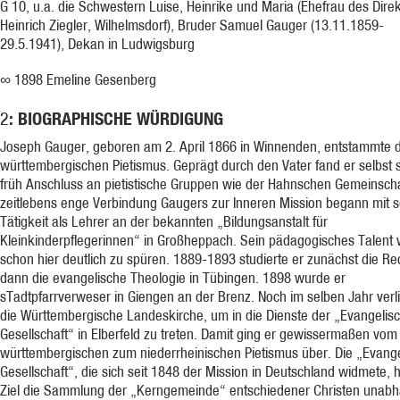
G 10, u.a. die Schwestern Luise, Heinrike und Maria (Ehefrau des Dire
Heinrich Ziegler, Wilhelmsdorf), Bruder Samuel Gauger (13.11.1859-
29.5.1941), Dekan in Ludwigsburg
∞ 1898 Emeline Gesenberg
: BIOGRAPHISCHE WÜRDIGUNG
2
Joseph Gauger, geboren am 2. April 1866 in Winnenden, entstammte
württembergischen Pietismus. Geprägt durch den Vater fand er selbst
früh Anschluss an pietistische Gruppen wie der Hahnschen Gemeinscha
zeitlebens enge Verbindung Gaugers zur Inneren Mission begann mit s
Tätigkeit als Lehrer an der bekannten „Bildungsanstalt für
Kleinkinderpflegerinnen“ in Großheppach. Sein pädagogisches Talent 
schon hier deutlich zu spüren. 1889-1893 studierte er zunächst die Re
dann die evangelische Theologie in Tübingen. 1898 wurde er
sTadtpfarrverweser in Giengen an der Brenz. Noch im selben Jahr verl
die Württembergische Landeskirche, um in die Dienste der „Evangelis
Gesellschaft“ in Elberfeld zu treten. Damit ging er gewissermaßen vom
württembergischen zum niederrheinischen Pietismus über. Die „Evang
Gesellschaft“, die sich seit 1848 der Mission in Deutschland widmete, h
Ziel die Sammlung der „Kerngemeinde“ entschiedener Christen unabh