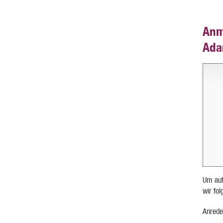
Anm
Ad
Um auf
wir fo
Anrede