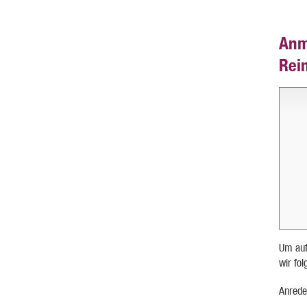
Anm
Rei
Um auf
wir fo
Anrede